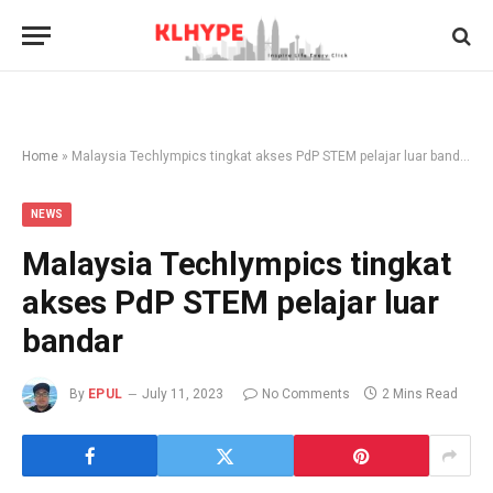
Home
»
Malaysia Techlympics tingkat akses PdP STEM pelajar luar bandar
NEWS
Malaysia Techlympics tingkat
akses PdP STEM pelajar luar
bandar
By
EPUL
July 11, 2023
No Comments
2 Mins Read