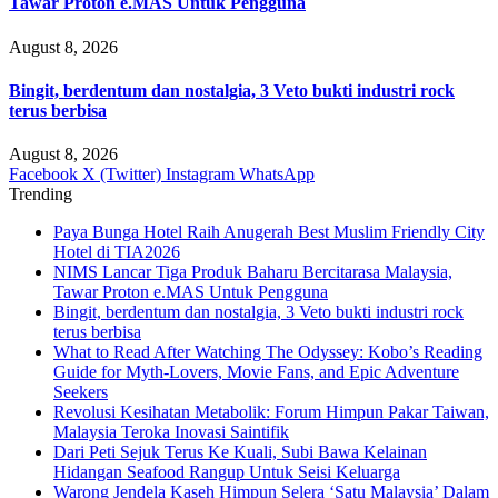
Tawar Proton e.MAS Untuk Pengguna
August 8, 2026
Bingit, berdentum dan nostalgia, 3 Veto bukti industri rock
terus berbisa
August 8, 2026
Facebook
X (Twitter)
Instagram
WhatsApp
Trending
Paya Bunga Hotel Raih Anugerah Best Muslim Friendly City
Hotel di TIA2026
NIMS Lancar Tiga Produk Baharu Bercitarasa Malaysia,
Tawar Proton e.MAS Untuk Pengguna
Bingit, berdentum dan nostalgia, 3 Veto bukti industri rock
terus berbisa
What to Read After Watching The Odyssey: Kobo’s Reading
Guide for Myth-Lovers, Movie Fans, and Epic Adventure
Seekers
Revolusi Kesihatan Metabolik: Forum Himpun Pakar Taiwan,
Malaysia Teroka Inovasi Saintifik
Dari Peti Sejuk Terus Ke Kuali, Subi Bawa Kelainan
Hidangan Seafood Rangup Untuk Seisi Keluarga
Warong Jendela Kaseh Himpun Selera ‘Satu Malaysia’ Dalam