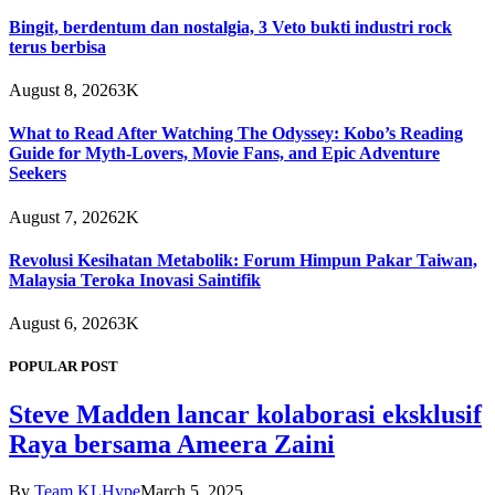
Bingit, berdentum dan nostalgia, 3 Veto bukti industri rock
terus berbisa
August 8, 2026
3K
What to Read After Watching The Odyssey: Kobo’s Reading
Guide for Myth-Lovers, Movie Fans, and Epic Adventure
Seekers
August 7, 2026
2K
Revolusi Kesihatan Metabolik: Forum Himpun Pakar Taiwan,
Malaysia Teroka Inovasi Saintifik
August 6, 2026
3K
POPULAR POST
Steve Madden lancar kolaborasi eksklusif
Raya bersama Ameera Zaini
By
Team KLHype
March 5, 2025