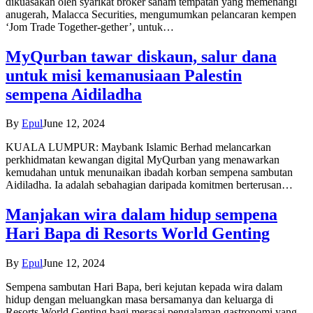
dikuasakan oleh syarikat broker saham tempatan yang memenangi
anugerah, Malacca Securities, mengumumkan pelancaran kempen
‘Jom Trade Together-gether’, untuk…
MyQurban tawar diskaun, salur dana
untuk misi kemanusiaan Palestin
sempena Aidiladha
By
Epul
June 12, 2024
KUALA LUMPUR: Maybank Islamic Berhad melancarkan
perkhidmatan kewangan digital MyQurban yang menawarkan
kemudahan untuk menunaikan ibadah korban sempena sambutan
Aidiladha. Ia adalah sebahagian daripada komitmen berterusan…
Manjakan wira dalam hidup sempena
Hari Bapa di Resorts World Genting
By
Epul
June 12, 2024
Sempena sambutan Hari Bapa, beri kejutan kepada wira dalam
hidup dengan meluangkan masa bersamanya dan keluarga di
Resorts World Genting bagi merasai pengalaman gastronomi yang