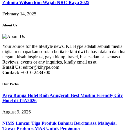
Zahnita Wilson kini Wajah NRC Raya 2025
February 14, 2025
About Us
Your source for the lifestyle news. KL Hype adalah sebuah media
digital memaparkan sorotan berita terkini dwi bahasa dalam dan luar
negara, kisah inspirasi, gaya hidup, travel, bisnes dan isu semasa.
Reviews, events or any inquiries, kindly email us at
Email Us:
editor@klhype.com
Contact:
+6016-2434700
Our Picks
Paya Bunga Hotel Raih Anugerah Best Muslim Friendly City
Hotel di TIA2026
August 9, 2026
NIMS Lancar Tiga Produk Baharu Bercitarasa Malaysia,
Tawar Proton e.MAS Untuk Pengguna