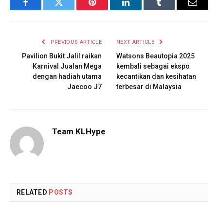
Facebook
Twitter
Pinterest
LinkedIn
Tumblr
Email
PREVIOUS ARTICLE
NEXT ARTICLE
Pavilion Bukit Jalil raikan
Watsons Beautopia 2025
Karnival Jualan Mega
kembali sebagai ekspo
dengan hadiah utama
kecantikan dan kesihatan
Jaecoo J7
terbesar di Malaysia
Team KLHype
RELATED
POSTS