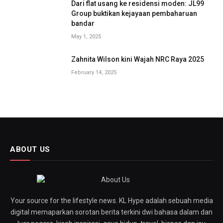
Dari flat usang ke residensi moden: JL99
Group buktikan kejayaan pembaharuan
bandar
May 1, 2025
Zahnita Wilson kini Wajah NRC Raya 2025
February 14, 2025
ABOUT US
Your source for the lifestyle news. KL Hype adalah sebuah media
digital memaparkan sorotan berita terkini dwi bahasa dalam dan