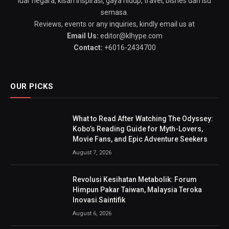
luar negara, kisah inspirasi, gaya hidup, travel, bisnes dan isu
semasa.
Reviews, events or any inquiries, kindly email us at
Email Us:
editor@klhype.com
Contact:
+6016-2434700
OUR PICKS
What to Read After Watching The Odyssey:
Kobo’s Reading Guide for Myth-Lovers,
Movie Fans, and Epic Adventure Seekers
August 7, 2026
Revolusi Kesihatan Metabolik: Forum
Himpun Pakar Taiwan, Malaysia Teroka
Inovasi Saintifik
August 6, 2026