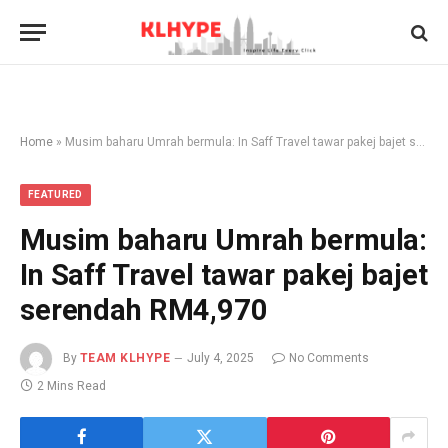
Home
»
Musim baharu Umrah bermula: In Saff Travel tawar pakej bajet serendah RM4,970
FEATURED
Musim baharu Umrah bermula:
In Saff Travel tawar pakej bajet
serendah RM4,970
By
TEAM KLHYPE
July 4, 2025
No Comments
2 Mins Read