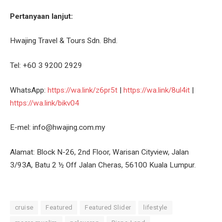
Pertanyaan lanjut:
Hwajing Travel & Tours Sdn. Bhd.
Tel: +60 3 9200 2929
WhatsApp:
https://wa.link/z6pr5t
|
https://wa.link/8ul4it
|
https://wa.link/bikv04
E-mel: info@hwajing.com.my
Alamat: Block N-26, 2nd Floor, Warisan Cityview, Jalan
3/93A, Batu 2 ½ Off Jalan Cheras, 56100 Kuala Lumpur.
cruise
Featured
Featured Slider
lifestyle