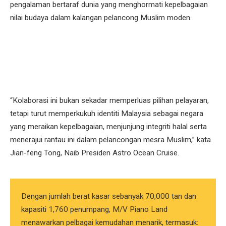
pengalaman bertaraf dunia yang menghormati kepelbagaian
nilai budaya dalam kalangan pelancong Muslim moden.
“Kolaborasi ini bukan sekadar memperluas pilihan pelayaran,
tetapi turut memperkukuh identiti Malaysia sebagai negara
yang meraikan kepelbagaian, menjunjung integriti halal serta
menerajui rantau ini dalam pelancongan mesra Muslim,” kata
Jian-feng Tong, Naib Presiden Astro Ocean Cruise.
Dengan jumlah berat kasar sebanyak 70,000 tan dan
kapasiti 1,760 penumpang, M/V Piano Land
menawarkan pelbagai kemudahan menarik, termasuk: