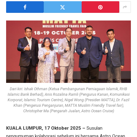
Dari kiri: Ishak Othman (Ketua Pembangunan Perniagaan Islamik, RHB
Islamic Bank Berhad), Anis Rozalina Ramli (Pengurus Kanan, Komunikasi
Korporat, Islamic Tourism Centre), Nigel Wong (Presiden MATTA), Dr. Fazil
Khan (Pengerusi Penganjuran, MATTA Muslim Friendly Travel fair),
Christopher Ma (Pengarah Jualan, Astro Ocean Cruise)
KUALA LUMPUR, 17 Oktober 2025 –
Susulan
pengumuman kolaborasi sebelum ini bersama Astro Ocean