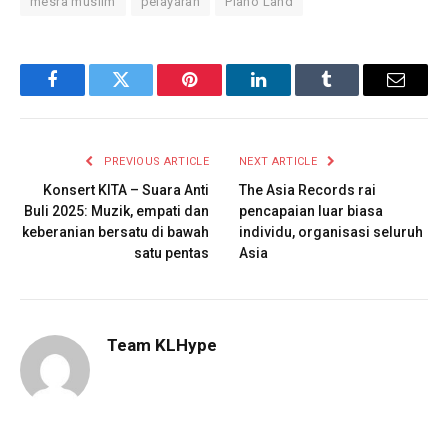
mesra muslim
pelayaran
Piano Land
Facebook
Twitter
Pinterest
LinkedIn
Tumblr
Email
PREVIOUS ARTICLE
NEXT ARTICLE
Konsert KITA – Suara Anti
The Asia Records rai
Buli 2025: Muzik, empati dan
pencapaian luar biasa
keberanian bersatu di bawah
individu, organisasi seluruh
satu pentas
Asia
Team KLHype