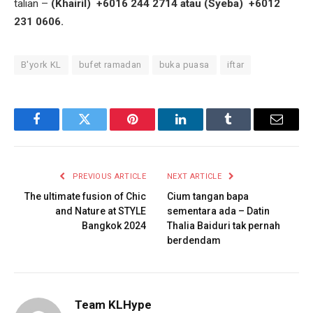
talian –
(Khairil) +6016 244 2714 atau
(Syeba) +6012
231 0606.
B'york KL
bufet ramadan
buka puasa
iftar
Facebook
Twitter
Pinterest
LinkedIn
Tumblr
Email
PREVIOUS ARTICLE
NEXT ARTICLE
The ultimate fusion of Chic
Cium tangan bapa
and Nature at STYLE
sementara ada – Datin
Bangkok 2024
Thalia Baiduri tak pernah
berdendam
Team KLHype