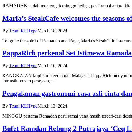
RAMADAN sudah menjengah minggu ketiga, pasti ramai antara kita y
Maria’s SteakCafe welcomes the seasons of 
By
Team KLHype
March 18, 2024
To ignite the spirit of Ramadan and Raya, Maria’s SteakCafe has cura
PappaRich perkenal Set Istimewa Ramad
By
Team KLHype
March 16, 2024
RANGKAIAN kopitiam kegemaran Malaysia, PappaRich menyambut bu
intrinsik musim perayaan,…
Pengalaman gastronomi rasa asli cinta da
By
Team KLHype
March 13, 2024
MINGGU pertama Ramadan pasti ramai yang masih tercari-cari destin
Bufet Ramdan Rebung 2 Putrajaya ‘Ceq L