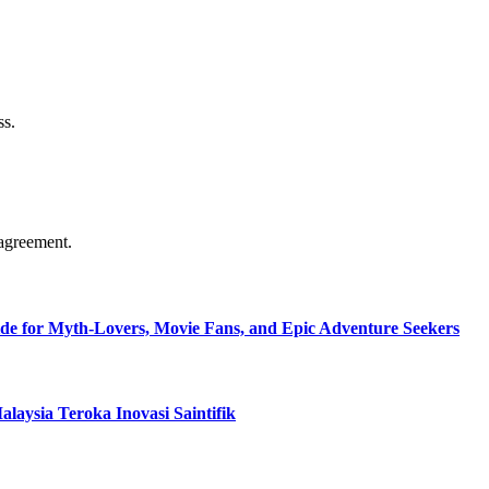
ss.
agreement.
de for Myth-Lovers, Movie Fans, and Epic Adventure Seekers
aysia Teroka Inovasi Saintifik