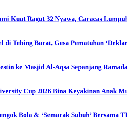
Bumi Kuat Ragut 32 Nyawa, Caracas Lumpu
l di Tebing Barat, Gesa Pematuhan ‘Dekla
estin ke Masjid Al-Aqsa Sepanjang Ramad
iversity Cup 2026 Bina Keyakinan Anak M
engok Bola & ‘Semarak Subuh’ Bersama TP