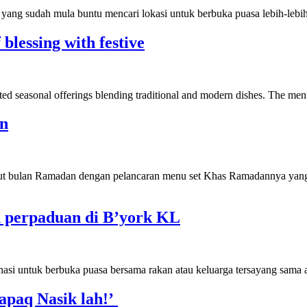
ang sudah mula buntu mencari lokasi untuk berbuka puasa lebih-leb
blessing with festive
ted seasonal offerings blending traditional and modern dishes. The me
an
lan Ramadan dengan pelancaran menu set Khas Ramadannya yang dir
n perpaduan di B’york KL
asi untuk berbuka puasa bersama rakan atau keluarga tersayang sama 
apaq Nasik lah!’