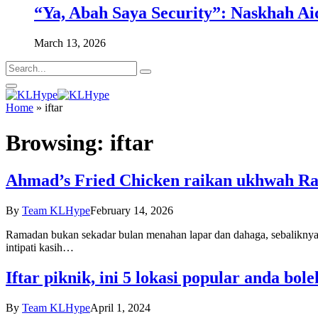
“Ya, Abah Saya Security”: Naskhah Ai
March 13, 2026
Home
»
iftar
Browsing:
iftar
Ahmad’s Fried Chicken raikan ukhwah R
By
Team KLHype
February 14, 2026
Ramadan bukan sekadar bulan menahan lapar dan dahaga, sebalikny
intipati kasih…
Iftar piknik, ini 5 lokasi popular anda bol
By
Team KLHype
April 1, 2024