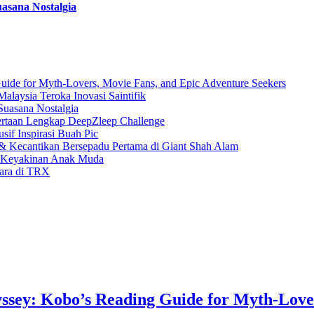
asana Nostalgia
uide for Myth-Lovers, Movie Fans, and Epic Adventure Seekers
laysia Teroka Inovasi Saintifik
Suasana Nostalgia
rtaan Lengkap DeepZleep Challenge
if Inspirasi Buah Pic
 Kecantikan Bersepadu Pertama di Giant Shah Alam
a Keyakinan Anak Muda
gara di TRX
ssey: Kobo’s Reading Guide for Myth-Love