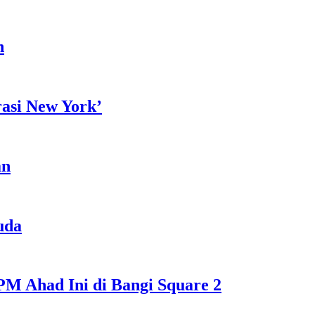
h
rasi New York’
an
uda
M Ahad Ini di Bangi Square 2