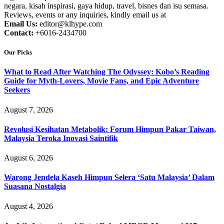
negara, kisah inspirasi, gaya hidup, travel, bisnes dan isu semasa.
Reviews, events or any inquiries, kindly email us at
Email Us:
editor@klhype.com
Contact:
+6016-2434700
Our Picks
What to Read After Watching The Odyssey: Kobo’s Reading
Guide for Myth-Lovers, Movie Fans, and Epic Adventure
Seekers
August 7, 2026
Revolusi Kesihatan Metabolik: Forum Himpun Pakar Taiwan,
Malaysia Teroka Inovasi Saintifik
August 6, 2026
Warong Jendela Kaseh Himpun Selera ‘Satu Malaysia’ Dalam
Suasana Nostalgia
August 4, 2026