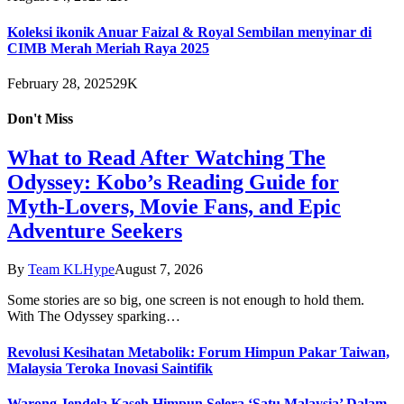
Koleksi ikonik Anuar Faizal & Royal Sembilan menyinar di
CIMB Merah Meriah Raya 2025
February 28, 2025
29K
Don't Miss
What to Read After Watching The
Odyssey: Kobo’s Reading Guide for
Myth-Lovers, Movie Fans, and Epic
Adventure Seekers
By
Team KLHype
August 7, 2026
Some stories are so big, one screen is not enough to hold them.
With The Odyssey sparking…
Revolusi Kesihatan Metabolik: Forum Himpun Pakar Taiwan,
Malaysia Teroka Inovasi Saintifik
Warong Jendela Kaseh Himpun Selera ‘Satu Malaysia’ Dalam