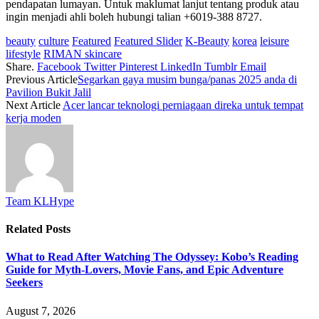
pendapatan lumayan. Untuk maklumat lanjut tentang produk atau
ingin menjadi ahli boleh hubungi talian +6019-388 8727.
beauty
culture
Featured
Featured Slider
K-Beauty
korea
leisure
lifestyle
RIMAN skincare
Share.
Facebook
Twitter
Pinterest
LinkedIn
Tumblr
Email
Previous Article
Segarkan gaya musim bunga/panas 2025 anda di
Pavilion Bukit Jalil
Next Article
Acer lancar teknologi perniagaan direka untuk tempat
kerja moden
Team KLHype
Related
Posts
What to Read After Watching The Odyssey: Kobo’s Reading
Guide for Myth-Lovers, Movie Fans, and Epic Adventure
Seekers
August 7, 2026