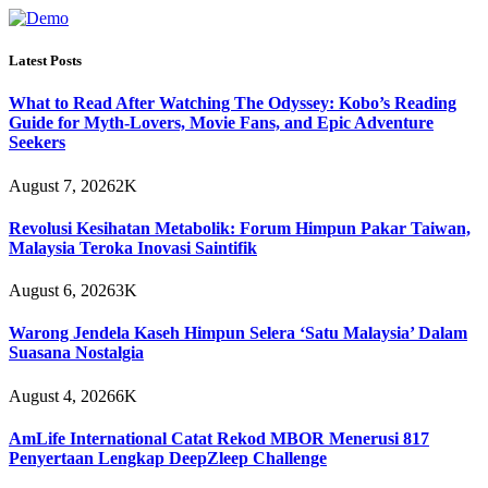
Latest Posts
What to Read After Watching The Odyssey: Kobo’s Reading
Guide for Myth-Lovers, Movie Fans, and Epic Adventure
Seekers
August 7, 2026
2K
Revolusi Kesihatan Metabolik: Forum Himpun Pakar Taiwan,
Malaysia Teroka Inovasi Saintifik
August 6, 2026
3K
Warong Jendela Kaseh Himpun Selera ‘Satu Malaysia’ Dalam
Suasana Nostalgia
August 4, 2026
6K
AmLife International Catat Rekod MBOR Menerusi 817
Penyertaan Lengkap DeepZleep Challenge