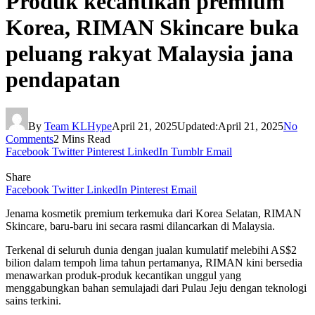
Produk kecantikan premium
Korea, RIMAN Skincare buka
peluang rakyat Malaysia jana
pendapatan
By
Team KLHype
April 21, 2025
Updated:
April 21, 2025
No
Comments
2 Mins Read
Facebook
Twitter
Pinterest
LinkedIn
Tumblr
Email
Share
Facebook
Twitter
LinkedIn
Pinterest
Email
Jenama kosmetik premium terkemuka dari Korea Selatan, RIMAN
Skincare, baru-baru ini secara rasmi dilancarkan di Malaysia.
Terkenal di seluruh dunia dengan jualan kumulatif melebihi AS$2
bilion dalam tempoh lima tahun pertamanya, RIMAN kini bersedia
menawarkan produk-produk kecantikan unggul yang
menggabungkan bahan semulajadi dari Pulau Jeju dengan teknologi
sains terkini.