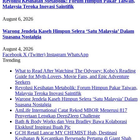
Revolusi Kesihatan Metabolik: Forum Himpun Pakar Taiwan,
Malaysia Teroka Inovasi Saintifik
August 6, 2026
Warong Jendela Kaseh Himpun Selera ‘Satu Malaysia’ Dalam
Suasana Nostalgia
August 4, 2026
Facebook
X (Twitter)
Instagram
WhatsApp
Trending
What to Read After Watching The Odyssey: Kobo’s Reading
Guide for Myth-Lovers, Movie Fans, and Epic Adventure
Seekers
Revolusi Kesihatan Metabolik: Forum Himpun Pakar Taiwan,
Malaysia Teroka Inovasi Saintifik
Warong Jendela Kaseh Himpun Selera ‘Satu Malaysia’ Dalam
Suasana Nostalgia
AmLife International Catat Rekod MBOR Menerusi 817
Penyertaan Lengkap DeepZleep Challenge
Bath & Body Works dan Vera Bradley Bawa Kolaborasi
Eksklusif Inspirasi Buah Pic
GCH Retail Lancar MY CHEMIST Hub, Destinasi
Kesihatan & Kecantikan Bersepadu Pertama di Giant Shah