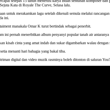
apai selepas 15 tahun menerusi karya indah sentuhan komposer dan pen
ejuta Kata di Royale The Curve, Selasa lalu.
waan untuk merakamkan lagu setelah dikenali semula melalui rancanga
a ini.
aiment manakala Omar K turut bertindak sebagai penerbit.
ni pernah menerbitkan album penyanyi popular tanah air antaranya Fa
kan kisah cinta yang amat indah dan sukar digambarkan walau dengan s
etia menanti hari bahagia yang bakal tiba.
striman digital dan video muzik rasminya boleh ditonton di saluran Yo