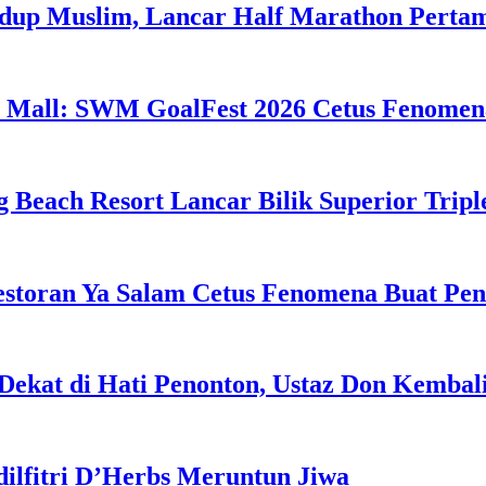
idup Muslim, Lancar Half Marathon Perta
 Mall: SWM GoalFest 2026 Cetus Fenomen
g Beach Resort Lancar Bilik Superior Tri
estoran Ya Salam Cetus Fenomena Buat Pe
Dekat di Hati Penonton, Ustaz Don Kemba
dilfitri D’Herbs Meruntun Jiwa