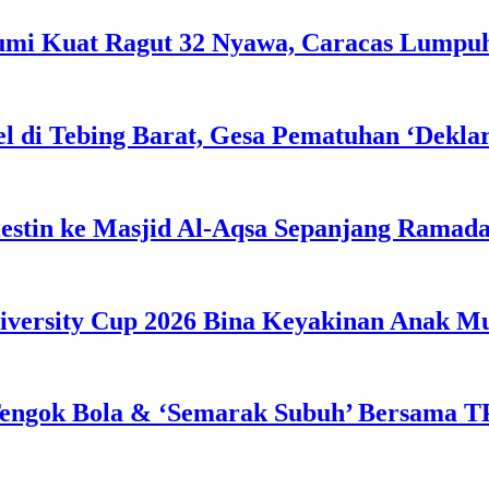
Bumi Kuat Ragut 32 Nyawa, Caracas Lumpu
l di Tebing Barat, Gesa Pematuhan ‘Dekla
estin ke Masjid Al-Aqsa Sepanjang Ramad
iversity Cup 2026 Bina Keyakinan Anak M
engok Bola & ‘Semarak Subuh’ Bersama TP