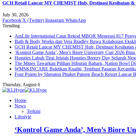
GCH Retail Lancar MY CHEMIST Hub, Destinasi Kesihatan & K
July 30, 2026
Facebook
X (Twitter)
Instagram
WhatsApp
Trending
AmLife International Catat Rekod MBOR Menerusi 817 Penye
Bath & Body Works dan Vera Bradley Bawa Kolaborasi Eksklus
GCH Retail Lancar MY CHEMIST Hub, Destinasi Kesihatan &
‘Kontrol Game Anda’, Men’s Biore University Cup 2026 Bin
Huggies Labuh Tirai Jelajah Huggies Breezy Day Seluruh Ne
The Mines Tawarkan Pilihan Hiburan Baharu, Nation Bowl Di
WMSKINCARE Buktikan Kualiti, Tembusi Pasaran Kecantik
Four Points by Sheraton Phuket Patong Beach Resort Lancar B
Thursday, August 6
Home
News
Terkini
Lifestyle
‘Kontrol Game Anda’, Men’s Biore Un