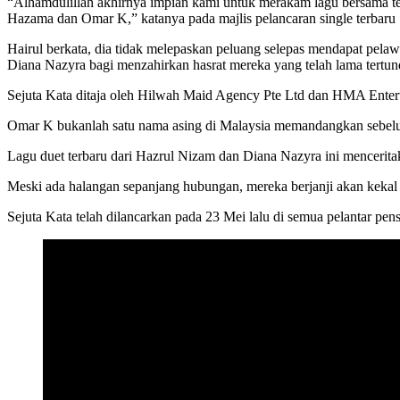
“Alhamdulillah akhirnya impian kami untuk merakam lagu bersama terc
Hazama dan Omar K,” katanya pada majlis pelancaran single terbaru S
Hairul berkata, dia tidak melepaskan peluang selepas mendapat pela
Diana Nazyra bagi menzahirkan hasrat mereka yang telah lama tertund
Sejuta Kata ditaja oleh Hilwah Maid Agency Pte Ltd dan HMA Entert
Omar K bukanlah satu nama asing di Malaysia memandangkan sebelum i
Lagu duet terbaru dari Hazrul Nizam dan Diana Nazyra ini mencerita
Meski ada halangan sepanjang hubungan, mereka berjanji akan kekal s
Sejuta Kata telah dilancarkan pada 23 Mei lalu di semua pelantar pen