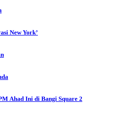
h
rasi New York’
an
uda
M Ahad Ini di Bangi Square 2