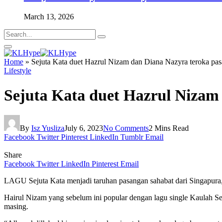
March 13, 2026
Home
»
Sejuta Kata duet Hazrul Nizam dan Diana Nazyra teroka pa
Lifestyle
Sejuta Kata duet Hazrul Nizam
By
Isz Yusliza
July 6, 2023
No Comments
2 Mins Read
Facebook
Twitter
Pinterest
LinkedIn
Tumblr
Email
Share
Facebook
Twitter
LinkedIn
Pinterest
Email
LAGU Sejuta Kata menjadi taruhan pasangan sahabat dari Singapura,
Hairul Nizam yang sebelum ini popular dengan lagu single Kaulah S
masing.