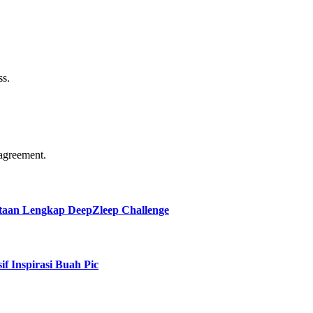
ss.
agreement.
taan Lengkap DeepZleep Challenge
f Inspirasi Buah Pic