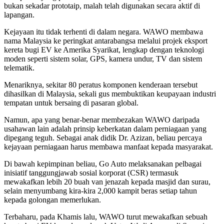
bukan sekadar prototaip, malah telah digunakan secara aktif di
lapangan.
Kejayaan itu tidak terhenti di dalam negara. WAWO membawa
nama Malaysia ke peringkat antarabangsa melalui projek eksport
kereta bugi EV ke Amerika Syarikat, lengkap dengan teknologi
moden seperti sistem solar, GPS, kamera undur, TV dan sistem
telematik.
Menariknya, sekitar 80 peratus komponen kenderaan tersebut
dihasilkan di Malaysia, sekali gus membuktikan keupayaan industri
tempatan untuk bersaing di pasaran global.
Namun, apa yang benar-benar membezakan WAWO daripada
usahawan lain adalah prinsip keberkatan dalam perniagaan yang
dipegang teguh. Sebagai anak didik Dr. Azizan, beliau percaya
kejayaan perniagaan harus membawa manfaat kepada masyarakat.
Di bawah kepimpinan beliau, Go Auto melaksanakan pelbagai
inisiatif tanggungjawab sosial korporat (CSR) termasuk
mewakafkan lebih 20 buah van jenazah kepada masjid dan surau,
selain menyumbang kira-kira 2,000 kampit beras setiap tahun
kepada golongan memerlukan.
Terbaharu, pada Khamis lalu, WAWO turut mewakafkan sebuah