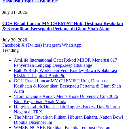
Eksklusif Inspirasi Buah Pic
July 31, 2026
GCH Retail Lancar MY CHEMIST Hub, Destinasi Kesihatan
& Kecantikan Bersepadu Pertama di Giant Shah Alam
July 30, 2026
Facebook
X (Twitter)
Instagram
WhatsApp
Trending
AmLife International Catat Rekod MBOR Menerusi 817
Penyertaan Lengkap DeepZleep Challenge
Bath & Body Works dan Vera Bradley Bawa Kolaborasi
Eksklusif Inspirasi Buah Pic
GCH Retail Lancar MY CHEMIST Hub, Destinasi
Kesihatan & Kecantikan Bersepadu Pertama di Giant Shah
Alam
‘Kontrol Game Anda’, Men’s Biore University Cup 2026
Bina Keyakinan Anak Muda
Huggies Labuh Tirai Jelajah Huggies Breezy Day Seluruh
Negara di TRX
The Mines Tawarkan Pilihan Hiburan Baharu, Nation Bowl
Dibuka Disember Ini
WMSKINCARE Buktikan Kualiti, Tembusi Pasaran