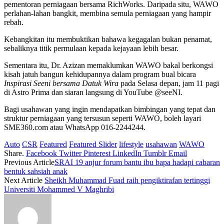
pementoran perniagaan bersama RichWorks. Daripada situ, WAWO
perlahan-lahan bangkit, membina semula perniagaan yang hampir
rebah.
Kebangkitan itu membuktikan bahawa kegagalan bukan penamat,
sebaliknya titik permulaan kepada kejayaan lebih besar.
Sementara itu, Dr. Azizan memaklumkan WAWO bakal berkongsi
kisah jatuh bangun kehidupannya dalam program bual bicara
Inspirasi Seeni bersama Datuk Wira
pada Selasa depan, jam 11 pagi
di Astro Prima dan siaran langsung di YouTube @seeNI.
Bagi usahawan yang ingin mendapatkan bimbingan yang tepat dan
struktur perniagaan yang tersusun seperti WAWO, boleh layari
SME360.com atau WhatsApp 016-2244244.
Auto
CSR
Featured
Featured Slider
lifestyle
usahawan
WAWO
Share.
Facebook
Twitter
Pinterest
LinkedIn
Tumblr
Email
Previous Article
SRAI 19 anjur forum bantu ibu bapa hadapi cabaran
bentuk sahsiah anak
Next Article
Sheikh Muhammad Fuad raih pengiktirafan tertinggi
Universiti Mohammed V Maghribi