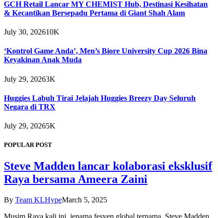
GCH Retail Lancar MY CHEMIST Hub, Destinasi Kesihatan
& Kecantikan Bersepadu Pertama di Giant Shah Alam
July 30, 2026
10K
‘Kontrol Game Anda’, Men’s Biore University Cup 2026 Bina
Keyakinan Anak Muda
July 29, 2026
3K
Huggies Labuh Tirai Jelajah Huggies Breezy Day Seluruh
Negara di TRX
July 29, 2026
5K
POPULAR POST
Steve Madden lancar kolaborasi eksklusif
Raya bersama Ameera Zaini
By
Team KLHype
March 5, 2025
Musim Raya kali ini, jenama fesyen global ternama, Steve Madden,