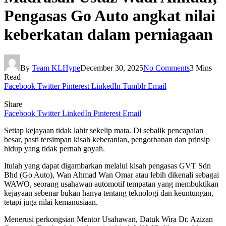
Pengasas Go Auto angkat nilai
keberkatan dalam perniagaan
By
Team KLHype
December 30, 2025
No Comments
3 Mins
Read
Facebook
Twitter
Pinterest
LinkedIn
Tumblr
Email
Share
Facebook
Twitter
LinkedIn
Pinterest
Email
Setiap kejayaan tidak lahir sekelip mata. Di sebalik pencapaian
besar, pasti tersimpan kisah keberanian, pengorbanan dan prinsip
hidup yang tidak pernah goyah.
Itulah yang dapat digambarkan melalui kisah pengasas GVT Sdn
Bhd (Go Auto), Wan Ahmad Wan Omar atau lebih dikenali sebagai
WAWO, seorang usahawan automotif tempatan yang membuktikan
kejayaan sebenar bukan hanya tentang teknologi dan keuntungan,
tetapi juga nilai kemanusiaan.
Menerusi perkongsian Mentor Usahawan, Datuk Wira Dr. Azizan