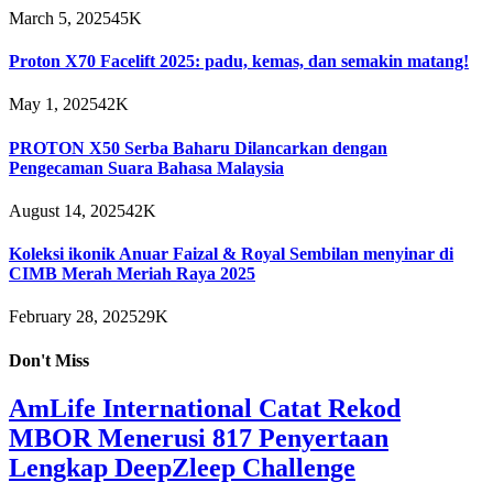
March 5, 2025
45K
Proton X70 Facelift 2025: padu, kemas, dan semakin matang!
May 1, 2025
42K
PROTON X50 Serba Baharu Dilancarkan dengan
Pengecaman Suara Bahasa Malaysia
August 14, 2025
42K
Koleksi ikonik Anuar Faizal & Royal Sembilan menyinar di
CIMB Merah Meriah Raya 2025
February 28, 2025
29K
Don't Miss
AmLife International Catat Rekod
MBOR Menerusi 817 Penyertaan
Lengkap DeepZleep Challenge