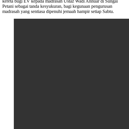
kereta bugi EV kepada madrasah Ustaz Wadi Annuar di Sungai
Petani sebagai tanda kesyukuran, bagi kegunaan pengurusan
madrasah yang sentiasa dipenuhi jemaah hampir setiap Sabtu.