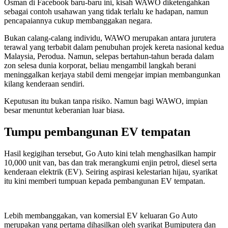
Osman di Facebook baru-baru ini, kisah WAWO diketengahkan
sebagai contoh usahawan yang tidak terlalu ke hadapan, namun
pencapaiannya cukup membanggakan negara.
Bukan calang-calang individu, WAWO merupakan antara jurutera
terawal yang terbabit dalam penubuhan projek kereta nasional kedua
Malaysia, Perodua. Namun, selepas bertahun-tahun berada dalam
zon selesa dunia korporat, beliau mengambil langkah berani
meninggalkan kerjaya stabil demi mengejar impian membangunkan
kilang kenderaan sendiri.
Keputusan itu bukan tanpa risiko. Namun bagi WAWO, impian
besar menuntut keberanian luar biasa.
Tumpu pembangunan EV tempatan
Hasil kegigihan tersebut, Go Auto kini telah menghasilkan hampir
10,000 unit van, bas dan trak merangkumi enjin petrol, diesel serta
kenderaan elektrik (EV). Seiring aspirasi kelestarian hijau, syarikat
itu kini memberi tumpuan kepada pembangunan EV tempatan.
Lebih membanggakan, van komersial EV keluaran Go Auto
merupakan yang pertama dihasilkan oleh syarikat Bumiputera dan