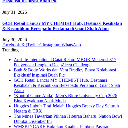
Eksklusif Inspirasi Buah Pic
July 31, 2026
GCH Retail Lancar MY CHEMIST Hub, Destinasi Kesihatan
& Kecantikan Bersepadu Pertama di Giant Shah Alam
July 30, 2026
Facebook
X (Twitter)
Instagram
WhatsApp
Trending
AmLife International Catat Rekod MBOR Menerusi 817
Penyertaan Lengkap DeepZleep Challenge
Bath & Body Works dan Vera Bradley Bawa Kolaborasi
Eksklusif Inspirasi Buah Pic
GCH Retail Lancar MY CHEMIST Hub, Destinasi
Kesihatan & Kecantikan Bersepadu Pertama di Giant Shah
Alam
‘Kontrol Game Anda’, Men’s Biore University Cup 2026
Bina Keyakinan Anak Muda
Huggies Labuh Tirai Jelajah Huggies Breezy Day Seluruh
Negara di TRX
The Mines Tawarkan Pilihan Hiburan Baharu, Nation Bowl
Dibuka Disember Ini
WMSKINCARE Buktikan Kualiti, Tembusi Pasaran