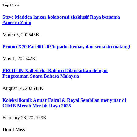
Top Posts
Steve Madden lancar kolaborasi eksklusif Raya bersama
Ameera Zaini
March 5, 2025
45K
Proton X70 Facelift 2025: padu, kemas, dan semakin matang!
May 1, 2025
42K
PROTON X50 Serba Baharu Dilancarkan dengan
Pengecaman Suara Bahasa Malaysia
August 14, 2025
42K
Koleksi ikonik Anuar Faizal & Royal Sembilan menyinar di
CIMB Merah Meriah Raya 2025
February 28, 2025
29K
Don't Miss