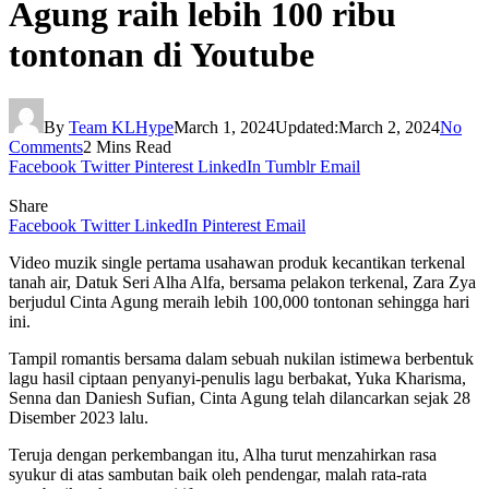
Agung raih lebih 100 ribu
tontonan di Youtube
By
Team KLHype
March 1, 2024
Updated:
March 2, 2024
No
Comments
2 Mins Read
Facebook
Twitter
Pinterest
LinkedIn
Tumblr
Email
Share
Facebook
Twitter
LinkedIn
Pinterest
Email
Video muzik single pertama usahawan produk kecantikan terkenal
tanah air, Datuk Seri Alha Alfa, bersama pelakon terkenal, Zara Zya
berjudul Cinta Agung meraih lebih 100,000 tontonan sehingga hari
ini.
Tampil romantis bersama dalam sebuah nukilan istimewa berbentuk
lagu hasil ciptaan penyanyi-penulis lagu berbakat, Yuka Kharisma,
Senna dan Daniesh Sufian, Cinta Agung telah dilancarkan sejak 28
Disember 2023 lalu.
Teruja dengan perkembangan itu, Alha turut menzahirkan rasa
syukur di atas sambutan baik oleh pendengar, malah rata-rata