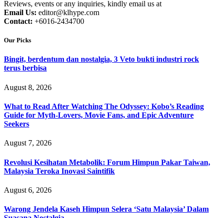
Reviews, events or any inquiries, kindly email us at
Email Us:
editor@klhype.com
Contact:
+6016-2434700
Our Picks
Bingit, berdentum dan nostalgia, 3 Veto bukti industri rock
terus berbisa
August 8, 2026
What to Read After Watching The Odyssey: Kobo’s Reading
Guide for Myth-Lovers, Movie Fans, and Epic Adventure
Seekers
August 7, 2026
Revolusi Kesihatan Metabolik: Forum Himpun Pakar Taiwan,
Malaysia Teroka Inovasi Saintifik
August 6, 2026
Warong Jendela Kaseh Himpun Selera ‘Satu Malaysia’ Dalam
Suasana Nostalgia