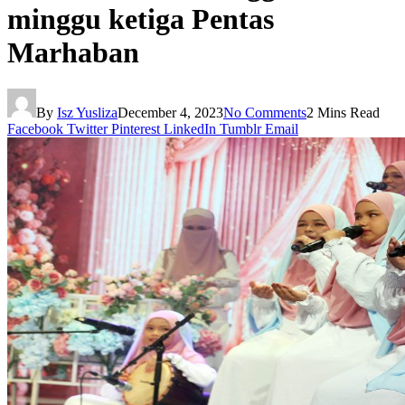
minggu ketiga Pentas
Marhaban
By
Isz Yusliza
December 4, 2023
No Comments
2 Mins Read
Facebook
Twitter
Pinterest
LinkedIn
Tumblr
Email