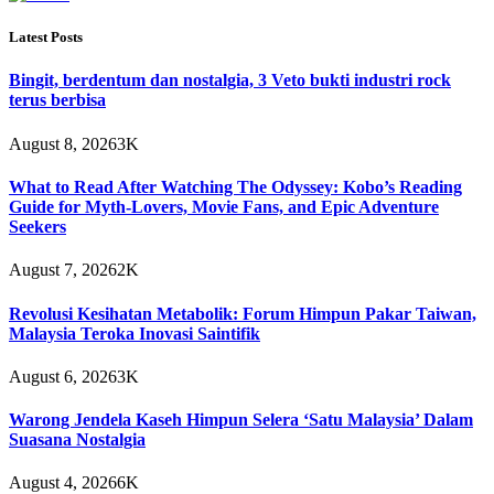
Latest Posts
Bingit, berdentum dan nostalgia, 3 Veto bukti industri rock
terus berbisa
August 8, 2026
3K
What to Read After Watching The Odyssey: Kobo’s Reading
Guide for Myth-Lovers, Movie Fans, and Epic Adventure
Seekers
August 7, 2026
2K
Revolusi Kesihatan Metabolik: Forum Himpun Pakar Taiwan,
Malaysia Teroka Inovasi Saintifik
August 6, 2026
3K
Warong Jendela Kaseh Himpun Selera ‘Satu Malaysia’ Dalam
Suasana Nostalgia
August 4, 2026
6K