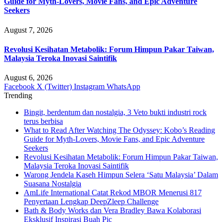
Guide for Myth-Lovers, Movie Fans, and Epic Adventure
Seekers
August 7, 2026
Revolusi Kesihatan Metabolik: Forum Himpun Pakar Taiwan,
Malaysia Teroka Inovasi Saintifik
August 6, 2026
Facebook
X (Twitter)
Instagram
WhatsApp
Trending
Bingit, berdentum dan nostalgia, 3 Veto bukti industri rock
terus berbisa
What to Read After Watching The Odyssey: Kobo’s Reading
Guide for Myth-Lovers, Movie Fans, and Epic Adventure
Seekers
Revolusi Kesihatan Metabolik: Forum Himpun Pakar Taiwan,
Malaysia Teroka Inovasi Saintifik
Warong Jendela Kaseh Himpun Selera ‘Satu Malaysia’ Dalam
Suasana Nostalgia
AmLife International Catat Rekod MBOR Menerusi 817
Penyertaan Lengkap DeepZleep Challenge
Bath & Body Works dan Vera Bradley Bawa Kolaborasi
Eksklusif Inspirasi Buah Pic