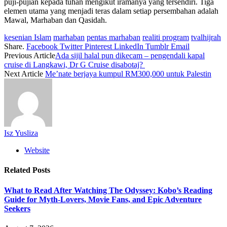
puji-pujian kepada tuhan mengikut iramanya yang tersendiri. Tiga
elemen utama yang menjadi teras dalam setiap persembahan adalah
Mawal, Marhaban dan Qasidah.
kesenian Islam
marhaban
pentas marhaban
realiti program
tvalhijrah
Share.
Facebook
Twitter
Pinterest
LinkedIn
Tumblr
Email
Previous Article
Ada sijil halal pun dikecam – pengendali kapal
cruise di Langkawi, Dr G Cruise disabotaj?
Next Article
Me’nate berjaya kumpul RM300,000 untuk Palestin
Isz Yusliza
Website
Related
Posts
What to Read After Watching The Odyssey: Kobo’s Reading
Guide for Myth-Lovers, Movie Fans, and Epic Adventure
Seekers