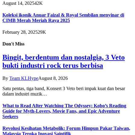
August 14, 2025
42K
Koleksi ikonik Anuar Faizal & Royal Sembilan menyinar di
CIMB Merah Meriah Raya 2025
February 28, 2025
29K
Don't Miss
Bingit, berdentum dan nostalgia, 3 Veto
bukti industri rock terus berbisa
By
Team KLHype
August 8, 2026
Satu pentas, tiga band, Konsert 3 Veto beri impak kuat dan besar
dalam industri muzik…
What to Read After Watching The Odyssey: Kobo’s Reading
Guide for Myth-Lovers, Movie Fans, and Epic Adventure
Seekers
Revolusi Kesihatan Metabolik: Forum Himpun Pakar Taiwan,
Malaysia Teroka Inovasi Saintifik