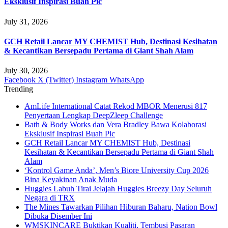
Eksklusif Inspirasi Buah Pic
July 31, 2026
GCH Retail Lancar MY CHEMIST Hub, Destinasi Kesihatan
& Kecantikan Bersepadu Pertama di Giant Shah Alam
July 30, 2026
Facebook
X (Twitter)
Instagram
WhatsApp
Trending
AmLife International Catat Rekod MBOR Menerusi 817
Penyertaan Lengkap DeepZleep Challenge
Bath & Body Works dan Vera Bradley Bawa Kolaborasi
Eksklusif Inspirasi Buah Pic
GCH Retail Lancar MY CHEMIST Hub, Destinasi
Kesihatan & Kecantikan Bersepadu Pertama di Giant Shah
Alam
‘Kontrol Game Anda’, Men’s Biore University Cup 2026
Bina Keyakinan Anak Muda
Huggies Labuh Tirai Jelajah Huggies Breezy Day Seluruh
Negara di TRX
The Mines Tawarkan Pilihan Hiburan Baharu, Nation Bowl
Dibuka Disember Ini
WMSKINCARE Buktikan Kualiti, Tembusi Pasaran