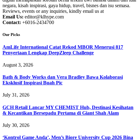
negara, kisah inspirasi, gaya hidup, travel, bisnes dan isu semasa.
Reviews, events or any inquiries, kindly email us at
Email Us:
editor@klhype.com
Contact:
+6016-2434700
Our Picks
AmLife International Catat Rekod MBOR Menerusi 817
Penyertaan Lengkap DeepZleep Challenge
August 3, 2026
Bath & Body Works dan Vera Bradley Bawa Kolaborasi
Eksklusif Inspirasi Buah Pic
July 31, 2026
GCH Retail Lancar MY CHEMIST Hub, Destinasi Kesihatan
& Kecantikan Bersepadu Pertama di Giant Shah Alam
July 30, 2026
‘Kontrol Game Anda’, Men’s Biore University Cup 2026 Bina