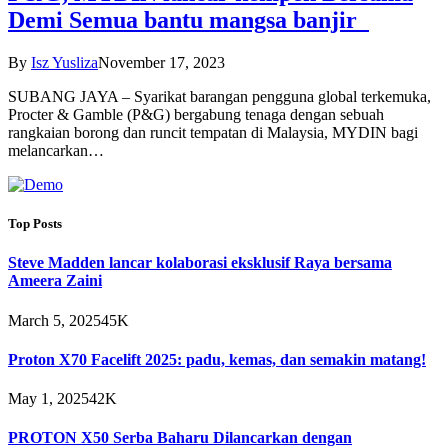
Demi Semua bantu mangsa banjir
By
Isz Yusliza
November 17, 2023
SUBANG JAYA – Syarikat barangan pengguna global terkemuka,
Procter & Gamble (P&G) bergabung tenaga dengan sebuah
rangkaian borong dan runcit tempatan di Malaysia, MYDIN bagi
melancarkan…
Top Posts
Steve Madden lancar kolaborasi eksklusif Raya bersama
Ameera Zaini
March 5, 2025
45K
Proton X70 Facelift 2025: padu, kemas, dan semakin matang!
May 1, 2025
42K
PROTON X50 Serba Baharu Dilancarkan dengan