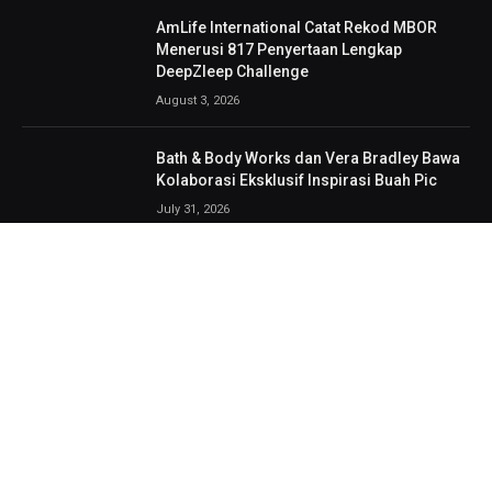
AmLife International Catat Rekod MBOR
Menerusi 817 Penyertaan Lengkap
DeepZleep Challenge
August 3, 2026
Bath & Body Works dan Vera Bradley Bawa
Kolaborasi Eksklusif Inspirasi Buah Pic
July 31, 2026
GCH Retail Lancar MY CHEMIST Hub,
Destinasi Kesihatan & Kecantikan
Bersepadu Pertama di Giant Shah Alam
July 30, 2026
‘Kontrol Game Anda’, Men’s Biore University
Cup 2026 Bina Keyakinan Anak Muda
July 29, 2026