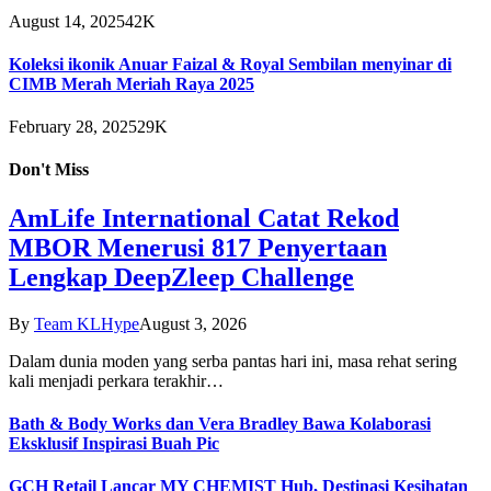
August 14, 2025
42K
Koleksi ikonik Anuar Faizal & Royal Sembilan menyinar di
CIMB Merah Meriah Raya 2025
February 28, 2025
29K
Don't Miss
AmLife International Catat Rekod
MBOR Menerusi 817 Penyertaan
Lengkap DeepZleep Challenge
By
Team KLHype
August 3, 2026
Dalam dunia moden yang serba pantas hari ini, masa rehat sering
kali menjadi perkara terakhir…
Bath & Body Works dan Vera Bradley Bawa Kolaborasi
Eksklusif Inspirasi Buah Pic
GCH Retail Lancar MY CHEMIST Hub, Destinasi Kesihatan