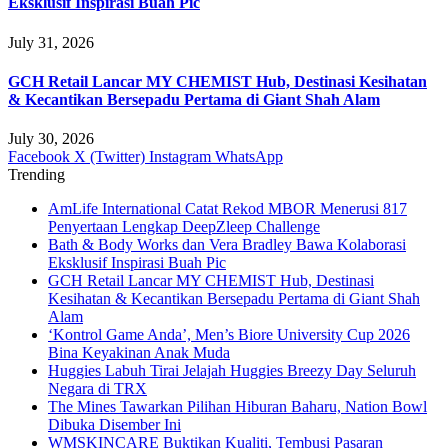
Eksklusif Inspirasi Buah Pic
July 31, 2026
GCH Retail Lancar MY CHEMIST Hub, Destinasi Kesihatan
& Kecantikan Bersepadu Pertama di Giant Shah Alam
July 30, 2026
Facebook
X (Twitter)
Instagram
WhatsApp
Trending
AmLife International Catat Rekod MBOR Menerusi 817
Penyertaan Lengkap DeepZleep Challenge
Bath & Body Works dan Vera Bradley Bawa Kolaborasi
Eksklusif Inspirasi Buah Pic
GCH Retail Lancar MY CHEMIST Hub, Destinasi
Kesihatan & Kecantikan Bersepadu Pertama di Giant Shah
Alam
‘Kontrol Game Anda’, Men’s Biore University Cup 2026
Bina Keyakinan Anak Muda
Huggies Labuh Tirai Jelajah Huggies Breezy Day Seluruh
Negara di TRX
The Mines Tawarkan Pilihan Hiburan Baharu, Nation Bowl
Dibuka Disember Ini
WMSKINCARE Buktikan Kualiti, Tembusi Pasaran