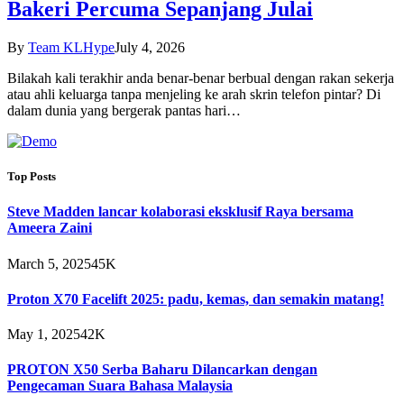
Bakeri Percuma Sepanjang Julai
By
Team KLHype
July 4, 2026
Bilakah kali terakhir anda benar-benar berbual dengan rakan sekerja
atau ahli keluarga tanpa menjeling ke arah skrin telefon pintar? Di
dalam dunia yang bergerak pantas hari…
Top Posts
Steve Madden lancar kolaborasi eksklusif Raya bersama
Ameera Zaini
March 5, 2025
45K
Proton X70 Facelift 2025: padu, kemas, dan semakin matang!
May 1, 2025
42K
PROTON X50 Serba Baharu Dilancarkan dengan
Pengecaman Suara Bahasa Malaysia