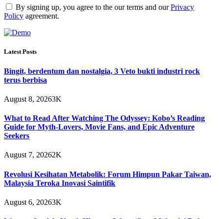
By signing up, you agree to the our terms and our
Privacy
Policy
agreement.
Latest Posts
Bingit, berdentum dan nostalgia, 3 Veto bukti industri rock
terus berbisa
August 8, 2026
3K
What to Read After Watching The Odyssey: Kobo’s Reading
Guide for Myth-Lovers, Movie Fans, and Epic Adventure
Seekers
August 7, 2026
2K
Revolusi Kesihatan Metabolik: Forum Himpun Pakar Taiwan,
Malaysia Teroka Inovasi Saintifik
August 6, 2026
3K