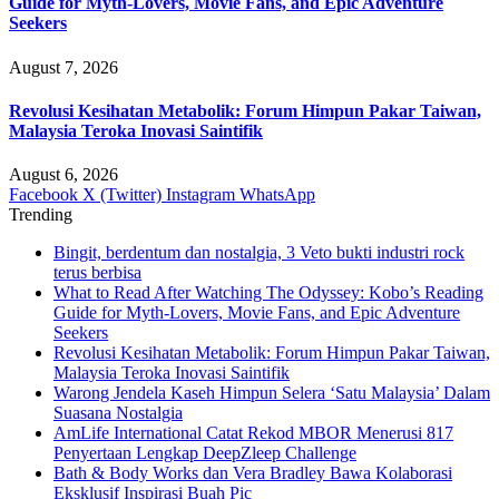
Guide for Myth-Lovers, Movie Fans, and Epic Adventure
Seekers
August 7, 2026
Revolusi Kesihatan Metabolik: Forum Himpun Pakar Taiwan,
Malaysia Teroka Inovasi Saintifik
August 6, 2026
Facebook
X (Twitter)
Instagram
WhatsApp
Trending
Bingit, berdentum dan nostalgia, 3 Veto bukti industri rock
terus berbisa
What to Read After Watching The Odyssey: Kobo’s Reading
Guide for Myth-Lovers, Movie Fans, and Epic Adventure
Seekers
Revolusi Kesihatan Metabolik: Forum Himpun Pakar Taiwan,
Malaysia Teroka Inovasi Saintifik
Warong Jendela Kaseh Himpun Selera ‘Satu Malaysia’ Dalam
Suasana Nostalgia
AmLife International Catat Rekod MBOR Menerusi 817
Penyertaan Lengkap DeepZleep Challenge
Bath & Body Works dan Vera Bradley Bawa Kolaborasi
Eksklusif Inspirasi Buah Pic