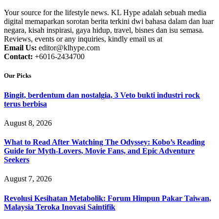
Your source for the lifestyle news. KL Hype adalah sebuah media
digital memaparkan sorotan berita terkini dwi bahasa dalam dan luar
negara, kisah inspirasi, gaya hidup, travel, bisnes dan isu semasa.
Reviews, events or any inquiries, kindly email us at
Email Us:
editor@klhype.com
Contact:
+6016-2434700
Our Picks
Bingit, berdentum dan nostalgia, 3 Veto bukti industri rock
terus berbisa
August 8, 2026
What to Read After Watching The Odyssey: Kobo’s Reading
Guide for Myth-Lovers, Movie Fans, and Epic Adventure
Seekers
August 7, 2026
Revolusi Kesihatan Metabolik: Forum Himpun Pakar Taiwan,
Malaysia Teroka Inovasi Saintifik