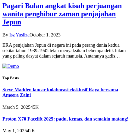
Pagari Bulan angkat kisah perjuangan
wanita penghibur zaman penjajahan
Jepun
By
Isz Yusliza
October 1, 2023
ERA penjajahan Jepun di negara ini pada perang dunia kedua
sekitar tahun 1939-1945 telah menyaksikan beberapa detik hitam
yang paling dasyat dalam sejarah manusia. Antaranya gadis…
Top Posts
Steve Madden lancar kolaborasi eksklusif Raya bersama
Ameera Zaini
March 5, 2025
45K
Proton X70 Facelift 2025: padu, kemas, dan semakin matang!
May 1, 2025
42K