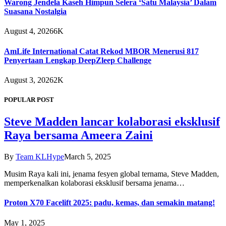
Warong Jendela Kaseh Himpun Selera ‘Satu Malaysia’ Dalam
Suasana Nostalgia
August 4, 2026
6K
AmLife International Catat Rekod MBOR Menerusi 817
Penyertaan Lengkap DeepZleep Challenge
August 3, 2026
2K
POPULAR POST
Steve Madden lancar kolaborasi eksklusif
Raya bersama Ameera Zaini
By
Team KLHype
March 5, 2025
Musim Raya kali ini, jenama fesyen global ternama, Steve Madden,
memperkenalkan kolaborasi eksklusif bersama jenama…
Proton X70 Facelift 2025: padu, kemas, dan semakin matang!
May 1, 2025