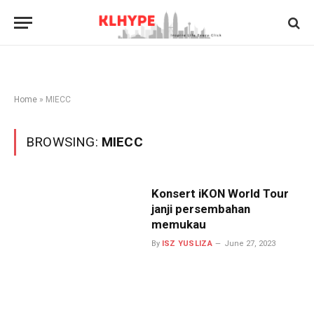
Home
»
MIECC
BROWSING:
MIECC
Konsert iKON World Tour
janji persembahan
memukau
By
ISZ YUSLIZA
June 27, 2023