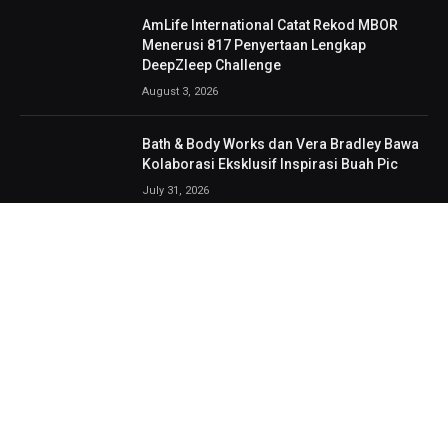
AmLife International Catat Rekod MBOR
Menerusi 817 Penyertaan Lengkap
DeepZleep Challenge
August 3, 2026
Bath & Body Works dan Vera Bradley Bawa
Kolaborasi Eksklusif Inspirasi Buah Pic
July 31, 2026
GCH Retail Lancar MY CHEMIST Hub,
Destinasi Kesihatan & Kecantikan
Bersepadu Pertama di Giant Shah Alam
July 30, 2026
‘Kontrol Game Anda’, Men’s Biore University
Cup 2026 Bina Keyakinan Anak Muda
July 29, 2026