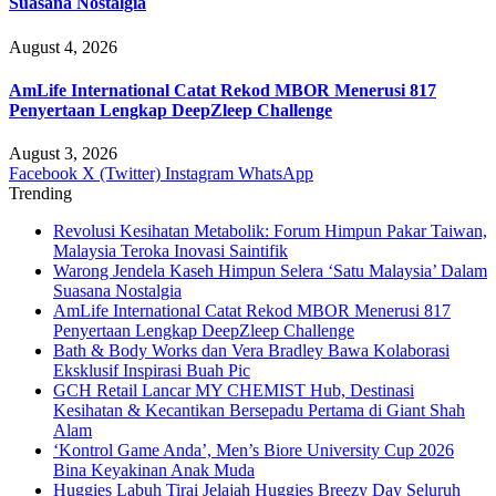
Suasana Nostalgia
August 4, 2026
AmLife International Catat Rekod MBOR Menerusi 817
Penyertaan Lengkap DeepZleep Challenge
August 3, 2026
Facebook
X (Twitter)
Instagram
WhatsApp
Trending
Revolusi Kesihatan Metabolik: Forum Himpun Pakar Taiwan,
Malaysia Teroka Inovasi Saintifik
Warong Jendela Kaseh Himpun Selera ‘Satu Malaysia’ Dalam
Suasana Nostalgia
AmLife International Catat Rekod MBOR Menerusi 817
Penyertaan Lengkap DeepZleep Challenge
Bath & Body Works dan Vera Bradley Bawa Kolaborasi
Eksklusif Inspirasi Buah Pic
GCH Retail Lancar MY CHEMIST Hub, Destinasi
Kesihatan & Kecantikan Bersepadu Pertama di Giant Shah
Alam
‘Kontrol Game Anda’, Men’s Biore University Cup 2026
Bina Keyakinan Anak Muda
Huggies Labuh Tirai Jelajah Huggies Breezy Day Seluruh