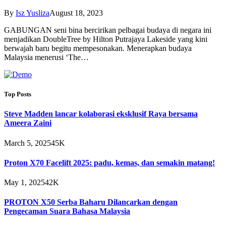
By
Isz Yusliza
August 18, 2023
GABUNGAN seni bina bercirikan pelbagai budaya di negara ini
menjadikan DoubleTree by Hilton Putrajaya Lakeside yang kini
berwajah baru begitu mempesonakan. Menerapkan budaya
Malaysia menerusi ‘The…
Top Posts
Steve Madden lancar kolaborasi eksklusif Raya bersama
Ameera Zaini
March 5, 2025
45K
Proton X70 Facelift 2025: padu, kemas, dan semakin matang!
May 1, 2025
42K
PROTON X50 Serba Baharu Dilancarkan dengan
Pengecaman Suara Bahasa Malaysia