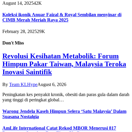
August 14, 2025
42K
Koleksi ikonik Anuar Faizal & Royal Sembilan menyinar di
CIMB Merah Meriah Raya 2025
February 28, 2025
29K
Don't Miss
Revolusi Kesihatan Metabolik: Forum
Himpun Pakar Taiwan, Malaysia Teroka
Inovasi Saintifik
By
Team KLHype
August 6, 2026
Peningkatan kes penyakit kronik, obesiti dan paras gula dalam darah
yang tinggi di peringkat global…
Warong Jendela Kaseh Himpun Selera ‘Satu Malaysia’ Dalam
Suasana Nostalgia
AmLife International Catat Rekod MBOR Menerusi 817