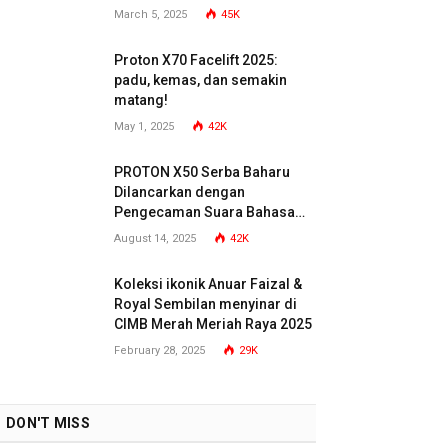
March 5, 2025
45K
Proton X70 Facelift 2025:
padu, kemas, dan semakin
matang!
May 1, 2025
42K
PROTON X50 Serba Baharu
Dilancarkan dengan
Pengecaman Suara Bahasa
Malaysia
August 14, 2025
42K
Koleksi ikonik Anuar Faizal &
Royal Sembilan menyinar di
CIMB Merah Meriah Raya 2025
February 28, 2025
29K
DON'T MISS