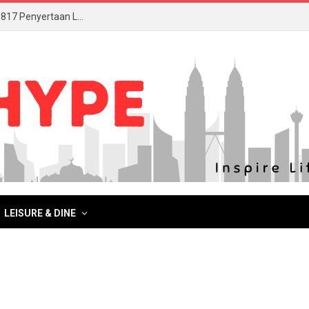
AmLife International Catat Rekod MBOR Menerusi 817 Penyertaan Lengkap DeepZleep Challenge
LEISURE & DINE