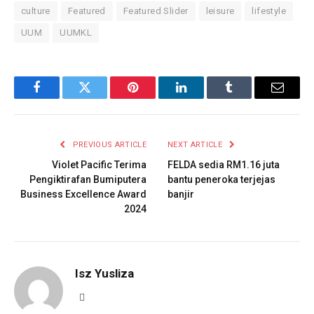
culture
Featured
Featured Slider
leisure
lifestyle
UUM
UUMKL
Facebook
Twitter
Pinterest
LinkedIn
Tumblr
Email
PREVIOUS ARTICLE
NEXT ARTICLE
Violet Pacific Terima
FELDA sedia RM1.16 juta
Pengiktirafan Bumiputera
bantu peneroka terjejas
Business Excellence Award
banjir
2024
Isz Yusliza
Website