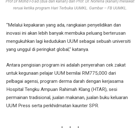
Prof Dr Mohd Fo’ad (dua dari kanan) dan Prof. Dr. Norlena (kanan) melawat
reruai ketika program Hari Terbuka UUMKL. Gambar – FB UUMKL.
“Melalui kepakaran yang ada, rangkaian penyelidikan dan
inovasi ini akan lebih banyak membuka peluang berterusan
mengukuhkan lagi kedudukan UUM sebagai sebuah universiti
yang unggul di peringkat global,” katanya.
Antara pengisian program ini adalah penyerahan cek zakat
untuk kegunaan pelajar UUM bernilai RM775,000 dari
pelbagai agensi, program derma darah dengan kerjasama
Hospital Tengku Ampuan Rahimah Klang (HTAR), sesi
permainan tradisional, jualan makanan, jualan buku keluaran
UUM Press serta perkhidmatan kaunter SPR.