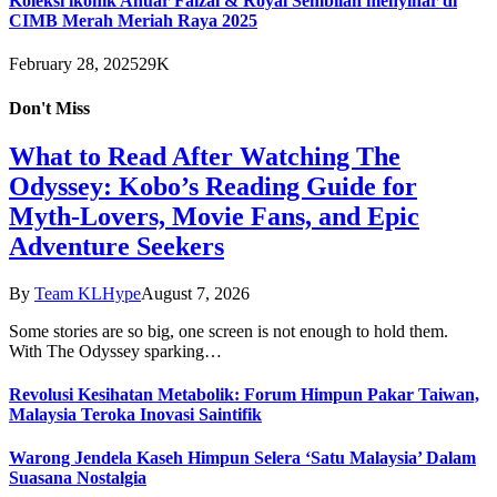
Koleksi ikonik Anuar Faizal & Royal Sembilan menyinar di
CIMB Merah Meriah Raya 2025
February 28, 2025
29K
Don't Miss
What to Read After Watching The
Odyssey: Kobo’s Reading Guide for
Myth-Lovers, Movie Fans, and Epic
Adventure Seekers
By
Team KLHype
August 7, 2026
Some stories are so big, one screen is not enough to hold them.
With The Odyssey sparking…
Revolusi Kesihatan Metabolik: Forum Himpun Pakar Taiwan,
Malaysia Teroka Inovasi Saintifik
Warong Jendela Kaseh Himpun Selera ‘Satu Malaysia’ Dalam
Suasana Nostalgia