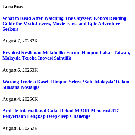
Latest Posts
What to Read After Watching The Odyssey: Kobo’s Reading
Guide for Myth-Lovers, Movie Fans, and Epic Adventure
Seekers
August 7, 2026
2K
Revolusi Kesihatan Metabolik: Forum Himpun Pakar Taiwan,
Malaysia Teroka Inovasi Saintifik
August 6, 2026
3K
Warong Jendela Kaseh Himpun Selera ‘Satu Malaysia’ Dalam
Suasana Nostalgia
August 4, 2026
6K
AmLife International Catat Rekod MBOR Menerusi 817
Penyertaan Lengkap DeepZleep Challenge
August 3, 2026
2K