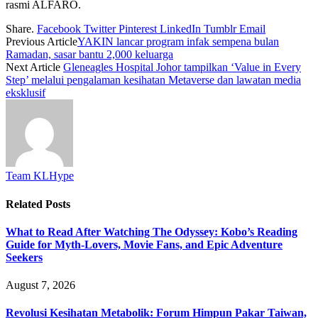
rasmi ALFARO.
Share.
Facebook
Twitter
Pinterest
LinkedIn
Tumblr
Email
Previous Article
YAKIN lancar program infak sempena bulan
Ramadan, sasar bantu 2,000 keluarga
Next Article
Gleneagles Hospital Johor tampilkan ‘Value in Every
Step’ melalui pengalaman kesihatan Metaverse dan lawatan media
eksklusif
Team KLHype
Related
Posts
What to Read After Watching The Odyssey: Kobo’s Reading
Guide for Myth-Lovers, Movie Fans, and Epic Adventure
Seekers
August 7, 2026
Revolusi Kesihatan Metabolik: Forum Himpun Pakar Taiwan,