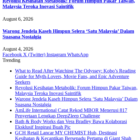
Revolusi Kesihatan Metabolik: Forum Himpun Pakar Taiwan,
Malaysia Teroka Inovasi Saintifik
August 6, 2026
Warong Jendela Kaseh Himpun Selera ‘Satu Malaysia’ Dalam
Suasana Nostalgia
August 4, 2026
Facebook
X (Twitter)
Instagram
WhatsApp
Trending
What to Read After Watching The Odyssey: Kobo’s Reading
Guide for Myth-Lovers, Movie Fans, and Epic Adventure
Seekers
Revolusi Kesihatan Metabolik: Forum Himpun Pakar Taiwan,
Malaysia Teroka Inovasi Saintifik
Warong Jendela Kaseh Himpun Selera ‘Satu Malaysia’ Dalam
Suasana Nostalgia
AmLife International Catat Rekod MBOR Menerusi 817
Penyertaan Lengkap DeepZleep Challenge
Bath & Body Works dan Vera Bradley Bawa Kolaborasi
Eksklusif Inspirasi Buah Pic
GCH Retail Lancar MY CHEMIST Hub, Destinasi
Kesihatan & Kecantikan Bersepadu Pertama di Giant Shah