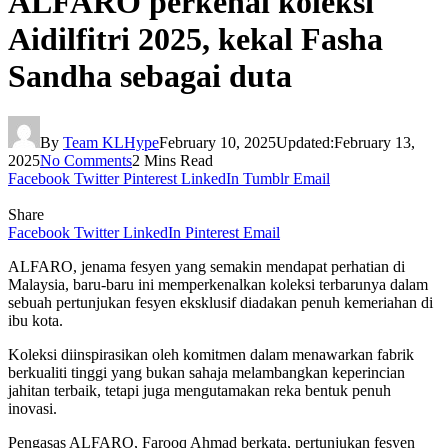
ALFARO perkenal koleksi
Aidilfitri 2025, kekal Fasha
Sandha sebagai duta
By
Team KLHype
February 10, 2025
Updated:
February 13,
2025
No Comments
2 Mins Read
Facebook
Twitter
Pinterest
LinkedIn
Tumblr
Email
Share
Facebook
Twitter
LinkedIn
Pinterest
Email
ALFARO, jenama fesyen yang semakin mendapat perhatian di
Malaysia, baru-baru ini memperkenalkan koleksi terbarunya dalam
sebuah pertunjukan fesyen eksklusif diadakan penuh kemeriahan di
ibu kota.
Koleksi diinspirasikan oleh komitmen dalam menawarkan fabrik
berkualiti tinggi yang bukan sahaja melambangkan keperincian
jahitan terbaik, tetapi juga mengutamakan reka bentuk penuh
inovasi.
Pengasas ALFARO, Farooq Ahmad berkata, pertunjukan fesyen