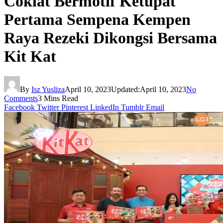
Coklat Bermotif Ketupat
Pertama Sempena Kempen
Raya Rezeki Dikongsi Bersama
Kit Kat
By
Isz Yusliza
April 10, 2023
Updated:
April 10, 2023
No
Comments
3 Mins Read
Facebook
Twitter
Pinterest
LinkedIn
Tumblr
Email