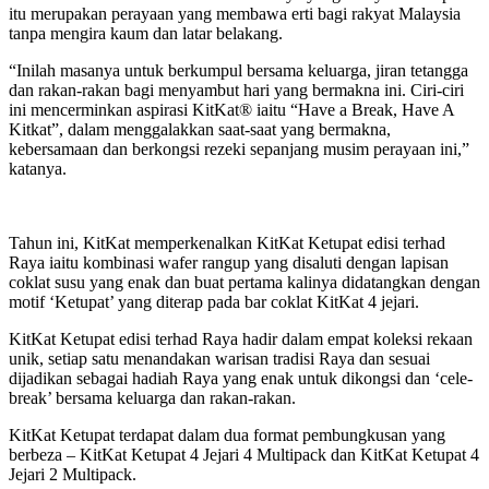
itu merupakan perayaan yang membawa erti bagi rakyat Malaysia
tanpa mengira kaum dan latar belakang.
“Inilah masanya untuk berkumpul bersama keluarga, jiran tetangga
dan rakan-rakan bagi menyambut hari yang bermakna ini. Ciri-ciri
ini mencerminkan aspirasi KitKat® iaitu “Have a Break, Have A
Kitkat”, dalam menggalakkan saat-saat yang bermakna,
kebersamaan dan berkongsi rezeki sepanjang musim perayaan ini,”
katanya.
Tahun ini, KitKat memperkenalkan KitKat Ketupat edisi terhad
Raya iaitu kombinasi wafer rangup yang disaluti dengan lapisan
coklat susu yang enak dan buat pertama kalinya didatangkan dengan
motif ‘Ketupat’ yang diterap pada bar coklat KitKat 4 jejari.
KitKat Ketupat edisi terhad Raya hadir dalam empat koleksi rekaan
unik, setiap satu menandakan warisan tradisi Raya dan sesuai
dijadikan sebagai hadiah Raya yang enak untuk dikongsi dan ‘cele-
break’ bersama keluarga dan rakan-rakan.
KitKat Ketupat terdapat dalam dua format pembungkusan yang
berbeza – KitKat Ketupat 4 Jejari 4 Multipack dan KitKat Ketupat 4
Jejari 2 Multipack.