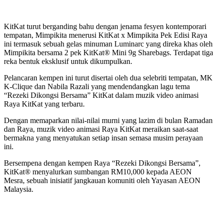
KitKat turut berganding bahu dengan jenama fesyen kontemporari
tempatan, Mimpikita menerusi KitKat x Mimpikita Pek Edisi Raya
ini termasuk sebuah gelas minuman Luminarc yang direka khas oleh
Mimpikita bersama 2 pek KitKat® Mini 9g Sharebags. Terdapat tiga
reka bentuk eksklusif untuk dikumpulkan.
Pelancaran kempen ini turut disertai oleh dua selebriti tempatan, MK
K-Clique dan Nabila Razali yang mendendangkan lagu tema
“Rezeki Dikongsi Bersama” KitKat dalam muzik video animasi
Raya KitKat yang terbaru.
Dengan memaparkan nilai-nilai murni yang lazim di bulan Ramadan
dan Raya, muzik video animasi Raya KitKat meraikan saat-saat
bermakna yang menyatukan setiap insan semasa musim perayaan
ini.
Bersempena dengan kempen Raya “Rezeki Dikongsi Bersama”,
KitKat® menyalurkan sumbangan RM10,000 kepada AEON
Mesra, sebuah inisiatif jangkauan komuniti oleh Yayasan AEON
Malaysia.