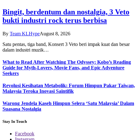
Bingit, berdentum dan nostalgia, 3 Veto
bukti industri rock terus berbisa
By
Team KLHype
August 8, 2026
Satu pentas, tiga band, Konsert 3 Veto beri impak kuat dan besar
dalam industri muzik…
What to Read After Watching The Odyssey: Kobo’s Reading
Guide for Myth-Lovers, Movie Fans, and Epic Adventure
Seekers
Revolusi Kesihatan Metabolik: Forum Himpun Pakar Taiwan,
Malaysia Teroka Inovasi Saintifik
Warong Jendela Kaseh Himpun Selera ‘Satu Malaysia’ Dalam
Suasana Nostalgia
Stay In Touch
Facebook
Instagram