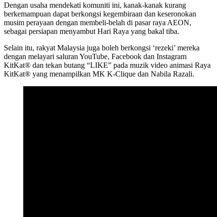
Dengan usaha mendekati komuniti ini, kanak-kanak kurang
berkemampuan dapat berkongsi kegembiraan dan keseronokan
musim perayaan dengan membeli-belah di pasar raya AEON,
sebagai persiapan menyambut Hari Raya yang bakal tiba.
Selain itu, rakyat Malaysia juga boleh berkongsi ‘rezeki’ mereka
dengan melayari saluran YouTube, Facebook dan Instagram
KitKat® dan tekan butang “LIKE” pada muzik video animasi Raya
KitKat® yang menampilkan MK K-Clique dan Nabila Razali.