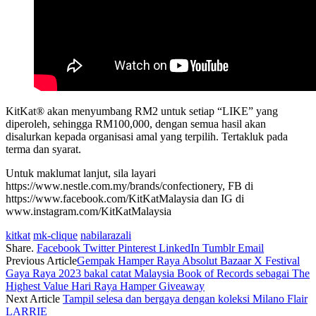
KitKat® akan menyumbang RM2 untuk setiap “LIKE” yang
diperoleh, sehingga RM100,000, dengan semua hasil akan
disalurkan kepada organisasi amal yang terpilih. Tertakluk pada
terma dan syarat.
Untuk maklumat lanjut, sila layari
https://www.nestle.com.my/brands/confectionery, FB di
https://www.facebook.com/KitKatMalaysia dan IG di
www.instagram.com/KitKatMalaysia
kitkat
mk-clique
nabilarazali
Share.
Facebook
Twitter
Pinterest
LinkedIn
Tumblr
Email
Previous Article
Gempak Hamper Raya Absolut Bazaar X Festival
Gaya Raya 2023 bakal catat Malaysia Book of Records sebagai The
Highest Value Hari Raya Hamper Giveaway
Next Article
Tampil selesa dan bergaya dengan koleksi Milano Flair
LARRIE