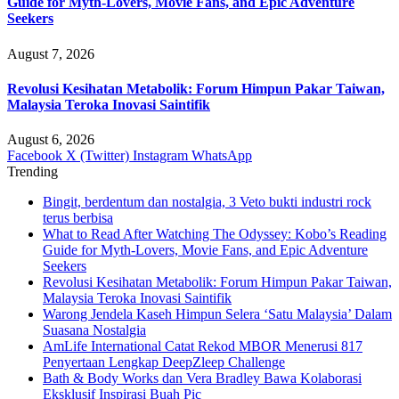
Guide for Myth-Lovers, Movie Fans, and Epic Adventure
Seekers
August 7, 2026
Revolusi Kesihatan Metabolik: Forum Himpun Pakar Taiwan,
Malaysia Teroka Inovasi Saintifik
August 6, 2026
Facebook
X (Twitter)
Instagram
WhatsApp
Trending
Bingit, berdentum dan nostalgia, 3 Veto bukti industri rock
terus berbisa
What to Read After Watching The Odyssey: Kobo’s Reading
Guide for Myth-Lovers, Movie Fans, and Epic Adventure
Seekers
Revolusi Kesihatan Metabolik: Forum Himpun Pakar Taiwan,
Malaysia Teroka Inovasi Saintifik
Warong Jendela Kaseh Himpun Selera ‘Satu Malaysia’ Dalam
Suasana Nostalgia
AmLife International Catat Rekod MBOR Menerusi 817
Penyertaan Lengkap DeepZleep Challenge
Bath & Body Works dan Vera Bradley Bawa Kolaborasi
Eksklusif Inspirasi Buah Pic