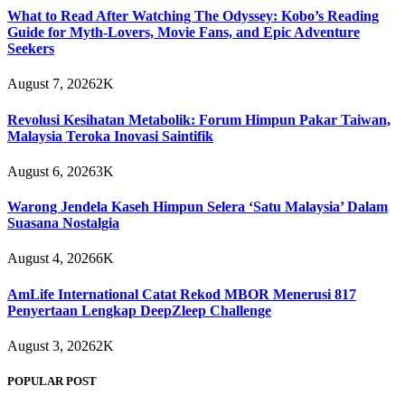
What to Read After Watching The Odyssey: Kobo’s Reading
Guide for Myth-Lovers, Movie Fans, and Epic Adventure
Seekers
August 7, 2026
2K
Revolusi Kesihatan Metabolik: Forum Himpun Pakar Taiwan,
Malaysia Teroka Inovasi Saintifik
August 6, 2026
3K
Warong Jendela Kaseh Himpun Selera ‘Satu Malaysia’ Dalam
Suasana Nostalgia
August 4, 2026
6K
AmLife International Catat Rekod MBOR Menerusi 817
Penyertaan Lengkap DeepZleep Challenge
August 3, 2026
2K
POPULAR POST