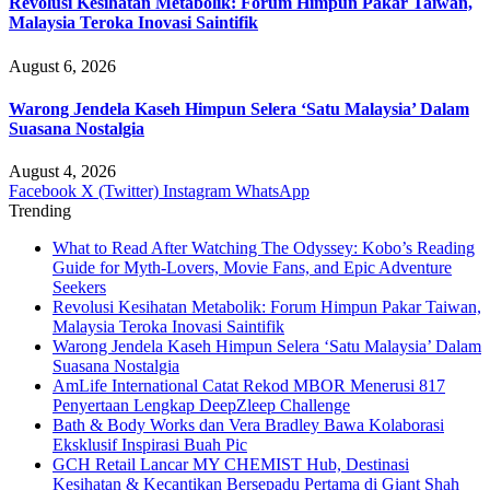
Revolusi Kesihatan Metabolik: Forum Himpun Pakar Taiwan,
Malaysia Teroka Inovasi Saintifik
August 6, 2026
Warong Jendela Kaseh Himpun Selera ‘Satu Malaysia’ Dalam
Suasana Nostalgia
August 4, 2026
Facebook
X (Twitter)
Instagram
WhatsApp
Trending
What to Read After Watching The Odyssey: Kobo’s Reading
Guide for Myth-Lovers, Movie Fans, and Epic Adventure
Seekers
Revolusi Kesihatan Metabolik: Forum Himpun Pakar Taiwan,
Malaysia Teroka Inovasi Saintifik
Warong Jendela Kaseh Himpun Selera ‘Satu Malaysia’ Dalam
Suasana Nostalgia
AmLife International Catat Rekod MBOR Menerusi 817
Penyertaan Lengkap DeepZleep Challenge
Bath & Body Works dan Vera Bradley Bawa Kolaborasi
Eksklusif Inspirasi Buah Pic
GCH Retail Lancar MY CHEMIST Hub, Destinasi
Kesihatan & Kecantikan Bersepadu Pertama di Giant Shah