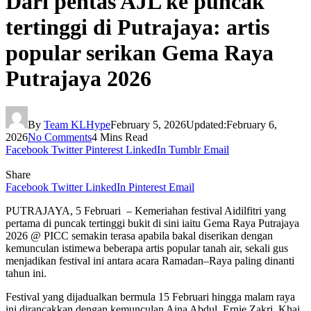
Dari pentas AJL ke puncak
tertinggi di Putrajaya: artis
popular serikan Gema Raya
Putrajaya 2026
By
Team KLHype
February 5, 2026
Updated:
February 6,
2026
No Comments
4 Mins Read
Facebook
Twitter
Pinterest
LinkedIn
Tumblr
Email
Share
Facebook
Twitter
LinkedIn
Pinterest
Email
PUTRAJAYA, 5 Februari – Kemeriahan festival Aidilfitri yang
pertama di puncak tertinggi bukit di sini iaitu Gema Raya Putrajaya
2026 @ PICC semakin terasa apabila bakal diserikan dengan
kemunculan istimewa beberapa artis popular tanah air, sekali gus
menjadikan festival ini antara acara Ramadan–Raya paling dinanti
tahun ini.
Festival yang dijadualkan bermula 15 Februari hingga malam raya
ini dirancakkan dengan kemunculan Aina Abdul, Ernie Zakri, Khai