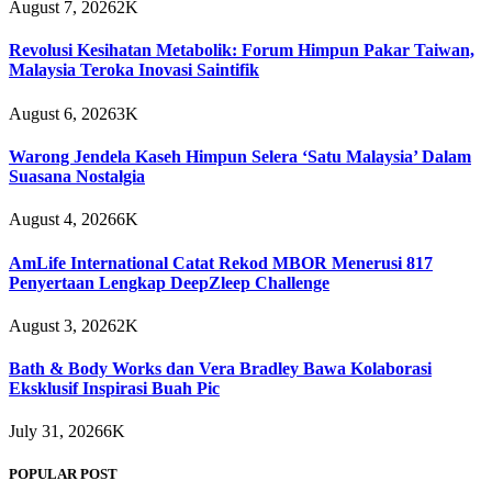
August 7, 2026
2K
Revolusi Kesihatan Metabolik: Forum Himpun Pakar Taiwan,
Malaysia Teroka Inovasi Saintifik
August 6, 2026
3K
Warong Jendela Kaseh Himpun Selera ‘Satu Malaysia’ Dalam
Suasana Nostalgia
August 4, 2026
6K
AmLife International Catat Rekod MBOR Menerusi 817
Penyertaan Lengkap DeepZleep Challenge
August 3, 2026
2K
Bath & Body Works dan Vera Bradley Bawa Kolaborasi
Eksklusif Inspirasi Buah Pic
July 31, 2026
6K
POPULAR POST