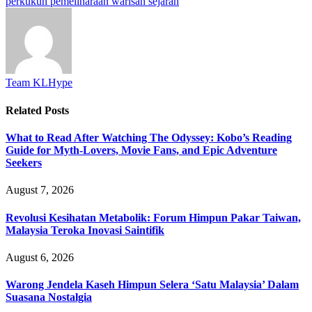
perkukuh pemeliharaan warisan sejarah
Team KLHype
Related
Posts
What to Read After Watching The Odyssey: Kobo’s Reading
Guide for Myth-Lovers, Movie Fans, and Epic Adventure
Seekers
August 7, 2026
Revolusi Kesihatan Metabolik: Forum Himpun Pakar Taiwan,
Malaysia Teroka Inovasi Saintifik
August 6, 2026
Warong Jendela Kaseh Himpun Selera ‘Satu Malaysia’ Dalam
Suasana Nostalgia