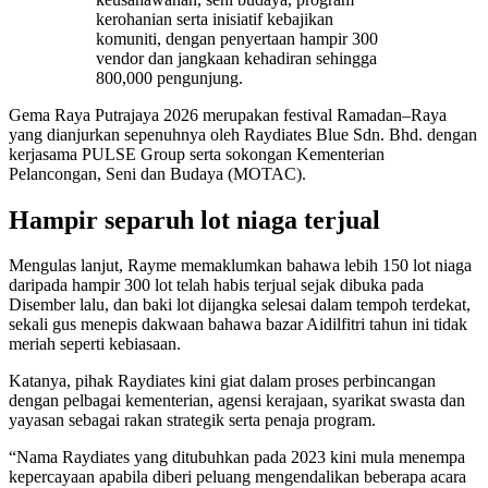
kerohanian serta inisiatif kebajikan
komuniti, dengan penyertaan hampir 300
vendor dan jangkaan kehadiran sehingga
800,000 pengunjung.
Gema Raya Putrajaya 2026 merupakan festival Ramadan–Raya
yang dianjurkan sepenuhnya oleh Raydiates Blue Sdn. Bhd. dengan
kerjasama PULSE Group serta sokongan Kementerian
Pelancongan, Seni dan Budaya (MOTAC).
Hampir separuh lot niaga terjual
Mengulas lanjut, Rayme memaklumkan bahawa lebih 150 lot niaga
daripada hampir 300 lot telah habis terjual sejak dibuka pada
Disember lalu, dan baki lot dijangka selesai dalam tempoh terdekat,
sekali gus menepis dakwaan bahawa bazar Aidilfitri tahun ini tidak
meriah seperti kebiasaan.
Katanya, pihak Raydiates kini giat dalam proses perbincangan
dengan pelbagai kementerian, agensi kerajaan, syarikat swasta dan
yayasan sebagai rakan strategik serta penaja program.
“Nama Raydiates yang ditubuhkan pada 2023 kini mula menempa
kepercayaan apabila diberi peluang mengendalikan beberapa acara