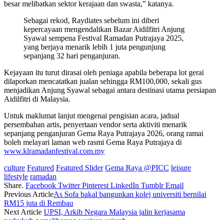
besar melibatkan sektor kerajaan dan swasta,” katanya.
Sebagai rekod, Raydiates sebelum ini diberi
kepercayaan mengendalikan Bazar Aidilfitri Anjung
Syawal sempena Festival Ramadan Putrajaya 2025,
yang berjaya menarik lebih 1 juta pengunjung
sepanjang 32 hari penganjuran.
Kejayaan itu turut dirasai oleh peniaga apabila beberapa lot gerai
dilaporkan mencatatkan jualan sehingga RM100,000, sekali gus
menjadikan Anjung Syawal sebagai antara destinasi utama persiapan
Aidilfitri di Malaysia.
Untuk maklumat lanjut mengenai pengisian acara, jadual
persembahan artis, penyertaan vendor serta aktiviti menarik
sepanjang penganjuran Gema Raya Putrajaya 2026, orang ramai
boleh melayari laman web rasmi Gema Raya Putrajaya di
www.klramadanfestival.com.my
culture
Featured
Featured Slider
Gema Raya @PICC
leisure
lifestyle
ramadan
Share.
Facebook
Twitter
Pinterest
LinkedIn
Tumblr
Email
Previous Article
As Sofa bakal bangunkan kolej universiti bernilai
RM15 juta di Rembau
Next Article
UPSI, Arkib Negara Malaysia jalin kerjasama