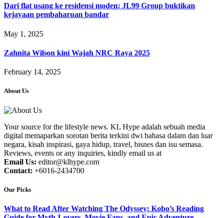
Dari flat usang ke residensi moden: JL99 Group buktikan
kejayaan pembaharuan bandar
May 1, 2025
Zahnita Wilson kini Wajah NRC Raya 2025
February 14, 2025
About Us
Your source for the lifestyle news. KL Hype adalah sebuah media
digital memaparkan sorotan berita terkini dwi bahasa dalam dan luar
negara, kisah inspirasi, gaya hidup, travel, bisnes dan isu semasa.
Reviews, events or any inquiries, kindly email us at
Email Us:
editor@klhype.com
Contact:
+6016-2434700
Our Picks
What to Read After Watching The Odyssey: Kobo’s Reading
Guide for Myth-Lovers, Movie Fans, and Epic Adventure