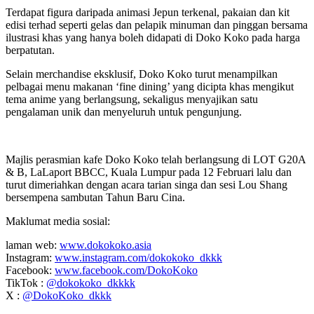
Terdapat figura daripada animasi Jepun terkenal, pakaian dan kit
edisi terhad seperti gelas dan pelapik minuman dan pinggan bersama
ilustrasi khas yang hanya boleh didapati di Doko Koko pada harga
berpatutan.
Selain merchandise eksklusif, Doko Koko turut menampilkan
pelbagai menu makanan ‘fine dining’ yang dicipta khas mengikut
tema anime yang berlangsung, sekaligus menyajikan satu
pengalaman unik dan menyeluruh untuk pengunjung.
Majlis perasmian kafe Doko Koko telah berlangsung di LOT G20A
& B, LaLaport BBCC, Kuala Lumpur pada 12 Februari lalu dan
turut dimeriahkan dengan acara tarian singa dan sesi Lou Shang
bersempena sambutan Tahun Baru Cina.
Maklumat media sosial:
laman web:
www.dokokoko.asia
Instagram:
www.instagram.com/dokokoko_dkkk
Facebook:
www.facebook.com/DokoKoko
TikTok :
@dokokoko_dkkkk
X :
@DokoKoko_dkkk