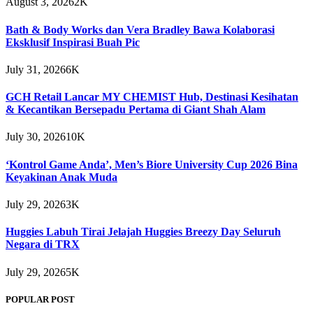
August 3, 2026
2K
Bath & Body Works dan Vera Bradley Bawa Kolaborasi
Eksklusif Inspirasi Buah Pic
July 31, 2026
6K
GCH Retail Lancar MY CHEMIST Hub, Destinasi Kesihatan
& Kecantikan Bersepadu Pertama di Giant Shah Alam
July 30, 2026
10K
‘Kontrol Game Anda’, Men’s Biore University Cup 2026 Bina
Keyakinan Anak Muda
July 29, 2026
3K
Huggies Labuh Tirai Jelajah Huggies Breezy Day Seluruh
Negara di TRX
July 29, 2026
5K
POPULAR POST