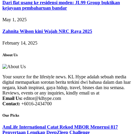
Dari flat usang ke residensi moden: JL99 Group buktikan
kejayaan pembaharuan bandar
May 1, 2025
Zahnita Wilson kini Wajah NRC Raya 2025
February 14, 2025
About Us
Your source for the lifestyle news. KL Hype adalah sebuah media
digital memaparkan sorotan berita terkini dwi bahasa dalam dan luar
negara, kisah inspirasi, gaya hidup, travel, bisnes dan isu semasa.
Reviews, events or any inquiries, kindly email us at
Email Us:
editor@klhype.com
Contact:
+6016-2434700
Our Picks
AmLife International Catat Rekod MBOR Menerusi 817
Penyertaan Lengkap DeepZleep Challenge