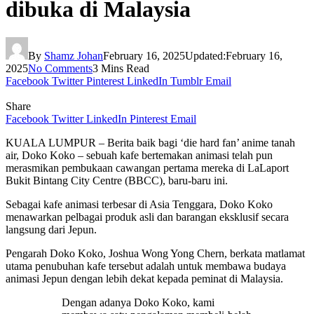
dibuka di Malaysia
By
Shamz Johan
February 16, 2025
Updated:
February 16,
2025
No Comments
3 Mins Read
Facebook
Twitter
Pinterest
LinkedIn
Tumblr
Email
Share
Facebook
Twitter
LinkedIn
Pinterest
Email
KUALA LUMPUR – Berita baik bagi ‘die hard fan’ anime tanah
air, Doko Koko – sebuah kafe bertemakan animasi telah pun
merasmikan pembukaan cawangan pertama mereka di LaLaport
Bukit Bintang City Centre (BBCC), baru-baru ini.
Sebagai kafe animasi terbesar di Asia Tenggara, Doko Koko
menawarkan pelbagai produk asli dan barangan eksklusif secara
langsung dari Jepun.
Pengarah Doko Koko, Joshua Wong Yong Chern, berkata matlamat
utama penubuhan kafe tersebut adalah untuk membawa budaya
animasi Jepun dengan lebih dekat kepada peminat di Malaysia.
Dengan adanya Doko Koko, kami