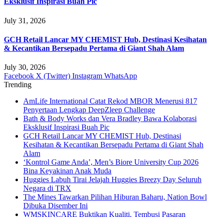
Eksklusif Inspirasi Buah Pic
July 31, 2026
GCH Retail Lancar MY CHEMIST Hub, Destinasi Kesihatan
& Kecantikan Bersepadu Pertama di Giant Shah Alam
July 30, 2026
Facebook
X (Twitter)
Instagram
WhatsApp
Trending
AmLife International Catat Rekod MBOR Menerusi 817
Penyertaan Lengkap DeepZleep Challenge
Bath & Body Works dan Vera Bradley Bawa Kolaborasi
Eksklusif Inspirasi Buah Pic
GCH Retail Lancar MY CHEMIST Hub, Destinasi
Kesihatan & Kecantikan Bersepadu Pertama di Giant Shah
Alam
‘Kontrol Game Anda’, Men’s Biore University Cup 2026
Bina Keyakinan Anak Muda
Huggies Labuh Tirai Jelajah Huggies Breezy Day Seluruh
Negara di TRX
The Mines Tawarkan Pilihan Hiburan Baharu, Nation Bowl
Dibuka Disember Ini
WMSKINCARE Buktikan Kualiti, Tembusi Pasaran