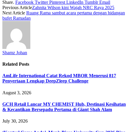
Share.
Facebook
Twitter
Pinterest
LinkedIn
Tumblr
Email
Previous Article
Zahnita Wilson kini Wajah NRC Raya 2025
Next Article
Ruang Rama sambut acara pertama dengan hidangan
bufet Ramadan
Shamz Johan
Related
Posts
AmLife International Catat Rekod MBOR Menerusi 817
Penyertaan Lengkap DeepZleep Challenge
August 3, 2026
GCH Retail Lancar MY CHEMIST Hub, Destinasi Kesihatan
& Kecantikan Bersepadu Pertama di Giant Shah Alam
July 30, 2026