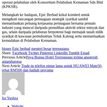
operasi pelabuhan oleh Konsortium Pelabuhan Kemaman Sdn Bhd
(KPKSB).
Melangkah ke hadapan, Epic Berhad kekal komited untuk
mengikuti rancangan perniagaan strategik syarikat sambil
memanfaatkan peluang kerjasama perniagaan bersama pemain
industri yang muncul daripada pemulihan aktiviti sektor minyak dan
gas, selain daripada pelaburan berpotensi bagi memajak tanah milik
syarikat di kawasan perindustrian Teluk Kalong serta memanfaatkan
kemudahan di Pelabuhan Kemaman.
bisnes
Epic berhad
menteri besar
terengganu
Share.
Facebook
Twitter
Pinterest
LinkedIn
Tumblr
Email
Previous Article
Paya Bunga Hotel Terengganu terima anugerah
antarabangsa
Next Article
Trade-in telefon pintar lama untuk HUAWEI Mate50,
rebat RM500 dan hadiah percuma
Isz Yusliza
Website