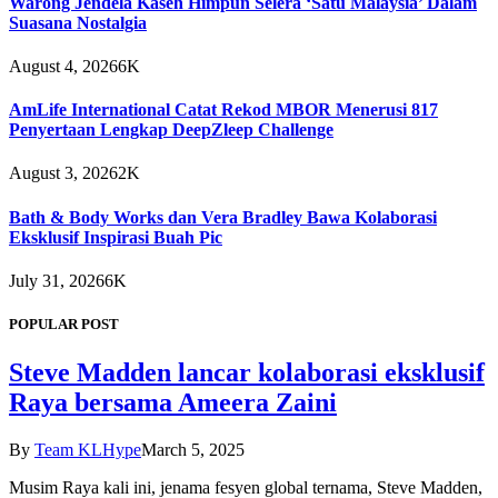
Warong Jendela Kaseh Himpun Selera ‘Satu Malaysia’ Dalam
Suasana Nostalgia
August 4, 2026
6K
AmLife International Catat Rekod MBOR Menerusi 817
Penyertaan Lengkap DeepZleep Challenge
August 3, 2026
2K
Bath & Body Works dan Vera Bradley Bawa Kolaborasi
Eksklusif Inspirasi Buah Pic
July 31, 2026
6K
POPULAR POST
Steve Madden lancar kolaborasi eksklusif
Raya bersama Ameera Zaini
By
Team KLHype
March 5, 2025
Musim Raya kali ini, jenama fesyen global ternama, Steve Madden,