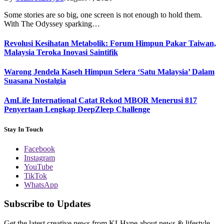
Some stories are so big, one screen is not enough to hold them.
With The Odyssey sparking…
Revolusi Kesihatan Metabolik: Forum Himpun Pakar Taiwan,
Malaysia Teroka Inovasi Saintifik
Warong Jendela Kaseh Himpun Selera ‘Satu Malaysia’ Dalam
Suasana Nostalgia
AmLife International Catat Rekod MBOR Menerusi 817
Penyertaan Lengkap DeepZleep Challenge
Stay In Touch
Facebook
Instagram
YouTube
TikTok
WhatsApp
Subscribe to Updates
Get the latest creative news from KLHype about news & lifestyle.