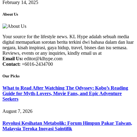
February 14, 2025
About Us
Your source for the lifestyle news. KL Hype adalah sebuah media
digital memaparkan sorotan berita terkini dwi bahasa dalam dan luar
negara, kisah inspirasi, gaya hidup, travel, bisnes dan isu semasa.
Reviews, events or any inquiries, kindly email us at
Email Us:
editor@klhype.com
Contact:
+6016-2434700
Our Picks
What to Read After Watching The Odyssey: Kobo’s Reading
Guide for Myth-Lovers, Movie Fans, and Epic Adventure
Seekers
August 7, 2026
Revolusi Kesihatan Metabolik: Forum Himpun Pakar Taiwan,
Malaysia Teroka Inovasi Saintifik