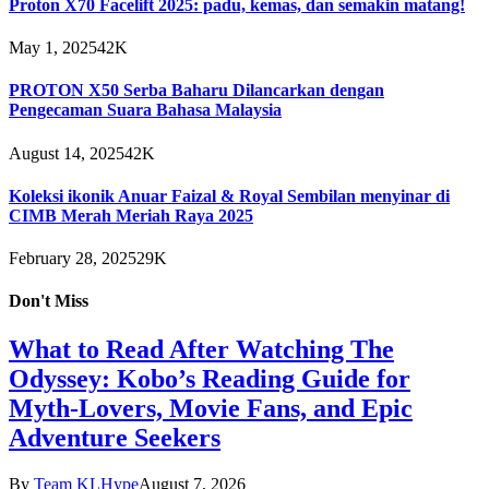
Proton X70 Facelift 2025: padu, kemas, dan semakin matang!
May 1, 2025
42K
PROTON X50 Serba Baharu Dilancarkan dengan
Pengecaman Suara Bahasa Malaysia
August 14, 2025
42K
Koleksi ikonik Anuar Faizal & Royal Sembilan menyinar di
CIMB Merah Meriah Raya 2025
February 28, 2025
29K
Don't Miss
What to Read After Watching The
Odyssey: Kobo’s Reading Guide for
Myth-Lovers, Movie Fans, and Epic
Adventure Seekers
By
Team KLHype
August 7, 2026