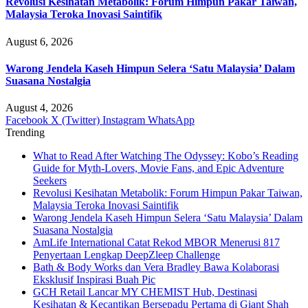
Revolusi Kesihatan Metabolik: Forum Himpun Pakar Taiwan,
Malaysia Teroka Inovasi Saintifik
August 6, 2026
Warong Jendela Kaseh Himpun Selera ‘Satu Malaysia’ Dalam
Suasana Nostalgia
August 4, 2026
Facebook
X (Twitter)
Instagram
WhatsApp
Trending
What to Read After Watching The Odyssey: Kobo’s Reading
Guide for Myth-Lovers, Movie Fans, and Epic Adventure
Seekers
Revolusi Kesihatan Metabolik: Forum Himpun Pakar Taiwan,
Malaysia Teroka Inovasi Saintifik
Warong Jendela Kaseh Himpun Selera ‘Satu Malaysia’ Dalam
Suasana Nostalgia
AmLife International Catat Rekod MBOR Menerusi 817
Penyertaan Lengkap DeepZleep Challenge
Bath & Body Works dan Vera Bradley Bawa Kolaborasi
Eksklusif Inspirasi Buah Pic
GCH Retail Lancar MY CHEMIST Hub, Destinasi
Kesihatan & Kecantikan Bersepadu Pertama di Giant Shah