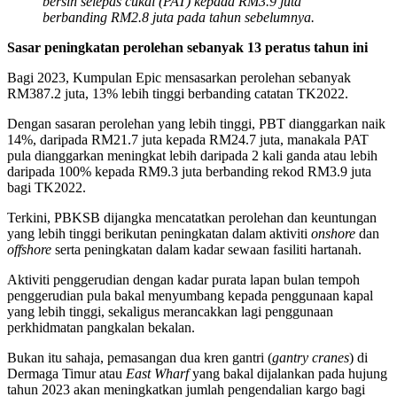
bersih selepas cukai (PAT) kepada RM3.9 juta
berbanding RM2.8 juta pada tahun sebelumnya.
Sasar peningkatan perolehan sebanyak 13 peratus tahun ini
Bagi 2023, Kumpulan Epic mensasarkan perolehan sebanyak
RM387.2 juta, 13% lebih tinggi berbanding catatan TK2022.
Dengan sasaran perolehan yang lebih tinggi, PBT dianggarkan naik
14%, daripada RM21.7 juta kepada RM24.7 juta, manakala PAT
pula dianggarkan meningkat lebih daripada 2 kali ganda atau lebih
daripada 100% kepada RM9.3 juta berbanding rekod RM3.9 juta
bagi TK2022.
Terkini, PBKSB dijangka mencatatkan perolehan dan keuntungan
yang lebih tinggi berikutan peningkatan dalam aktiviti
onshore
dan
offshore
serta peningkatan dalam kadar sewaan fasiliti hartanah.
Aktiviti penggerudian dengan kadar purata lapan bulan tempoh
penggerudian pula bakal menyumbang kepada penggunaan kapal
yang lebih tinggi, sekaligus merancakkan lagi penggunaan
perkhidmatan pangkalan bekalan.
Bukan itu sahaja, pemasangan dua kren gantri (
gantry cranes
) di
Dermaga Timur atau
East Wharf
yang bakal dijalankan pada hujung
tahun 2023 akan meningkatkan jumlah pengendalian kargo bagi