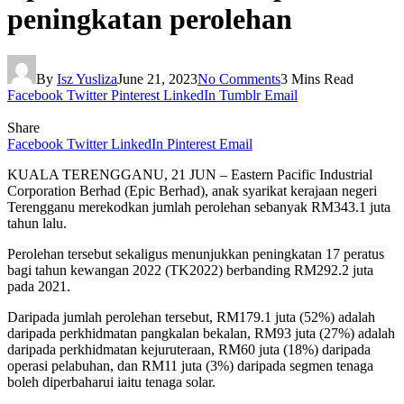
peningkatan perolehan
By
Isz Yusliza
June 21, 2023
No Comments
3 Mins Read
Facebook
Twitter
Pinterest
LinkedIn
Tumblr
Email
Share
Facebook
Twitter
LinkedIn
Pinterest
Email
KUALA TERENGGANU, 21 JUN – Eastern Pacific Industrial
Corporation Berhad (Epic Berhad), anak syarikat kerajaan negeri
Terengganu merekodkan jumlah perolehan sebanyak RM343.1 juta
tahun lalu.
Perolehan tersebut sekaligus menunjukkan peningkatan 17 peratus
bagi tahun kewangan 2022 (TK2022) berbanding RM292.2 juta
pada 2021.
Daripada jumlah perolehan tersebut, RM179.1 juta (52%) adalah
daripada perkhidmatan pangkalan bekalan, RM93 juta (27%) adalah
daripada perkhidmatan kejuruteraan, RM60 juta (18%) daripada
operasi pelabuhan, dan RM11 juta (3%) daripada segmen tenaga
boleh diperbaharui iaitu tenaga solar.