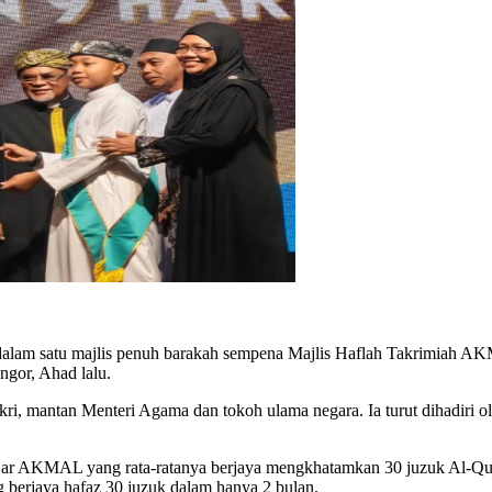
an dalam satu majlis penuh barakah sempena Majlis Haflah Takrimia
gor, Ahad lalu.
kri, mantan Menteri Agama dan tokoh ulama negara. Ia turut dihadiri ol
elajar AKMAL yang rata-ratanya berjaya mengkhatamkan 30 juzuk Al-Q
ng berjaya hafaz 30 juzuk dalam hanya 2 bulan.