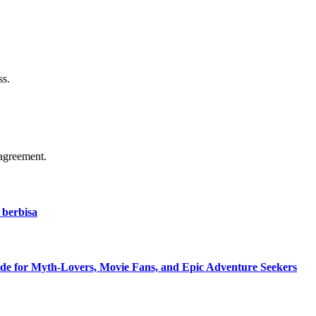
ss.
agreement.
 berbisa
de for Myth-Lovers, Movie Fans, and Epic Adventure Seekers