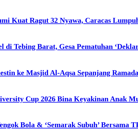
Bumi Kuat Ragut 32 Nyawa, Caracas Lumpu
l di Tebing Barat, Gesa Pematuhan ‘Dekla
estin ke Masjid Al-Aqsa Sepanjang Ramad
iversity Cup 2026 Bina Keyakinan Anak M
engok Bola & ‘Semarak Subuh’ Bersama TP