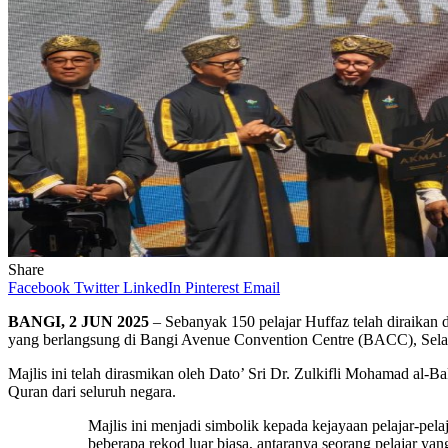
Share
Facebook
Twitter
LinkedIn
Pinterest
Email
BANGI, 2 JUN 2025
– Sebanyak 150 pelajar Huffaz telah diraik
yang berlangsung di Bangi Avenue Convention Centre (BACC), Selan
Majlis ini telah dirasmikan oleh Dato’ Sri Dr. Zulkifli Mohamad al-Ba
Quran dari seluruh negara.
Majlis ini menjadi simbolik kepada kejayaan pelajar-p
beberapa rekod luar biasa, antaranya seorang pelajar ya