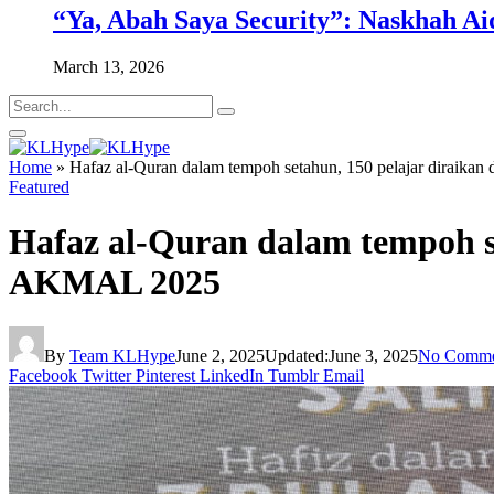
“Ya, Abah Saya Security”: Naskhah Ai
March 13, 2026
Home
»
Hafaz al-Quran dalam tempoh setahun, 150 pelajar diraika
Featured
Hafaz al-Quran dalam tempoh se
AKMAL 2025
By
Team KLHype
June 2, 2025
Updated:
June 3, 2025
No Comme
Facebook
Twitter
Pinterest
LinkedIn
Tumblr
Email