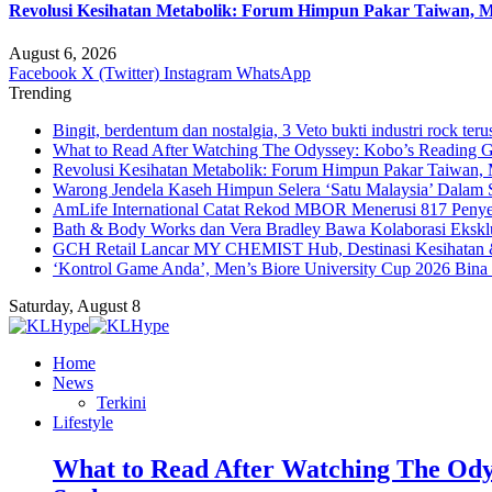
Revolusi Kesihatan Metabolik: Forum Himpun Pakar Taiwan, Mal
August 6, 2026
Facebook
X (Twitter)
Instagram
WhatsApp
Trending
Bingit, berdentum dan nostalgia, 3 Veto bukti industri rock teru
What to Read After Watching The Odyssey: Kobo’s Reading G
Revolusi Kesihatan Metabolik: Forum Himpun Pakar Taiwan, Ma
Warong Jendela Kaseh Himpun Selera ‘Satu Malaysia’ Dalam 
AmLife International Catat Rekod MBOR Menerusi 817 Penye
Bath & Body Works dan Vera Bradley Bawa Kolaborasi Eksklus
GCH Retail Lancar MY CHEMIST Hub, Destinasi Kesihatan &
‘Kontrol Game Anda’, Men’s Biore University Cup 2026 Bin
Saturday, August 8
Home
News
Terkini
Lifestyle
What to Read After Watching The Ody