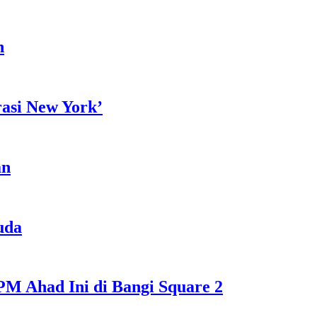
h
rasi New York’
an
uda
M Ahad Ini di Bangi Square 2