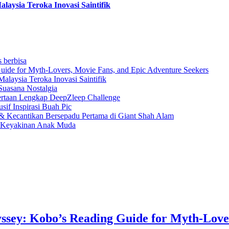
aysia Teroka Inovasi Saintifik
s berbisa
uide for Myth-Lovers, Movie Fans, and Epic Adventure Seekers
laysia Teroka Inovasi Saintifik
Suasana Nostalgia
rtaan Lengkap DeepZleep Challenge
if Inspirasi Buah Pic
 Kecantikan Bersepadu Pertama di Giant Shah Alam
a Keyakinan Anak Muda
ssey: Kobo’s Reading Guide for Myth-Love