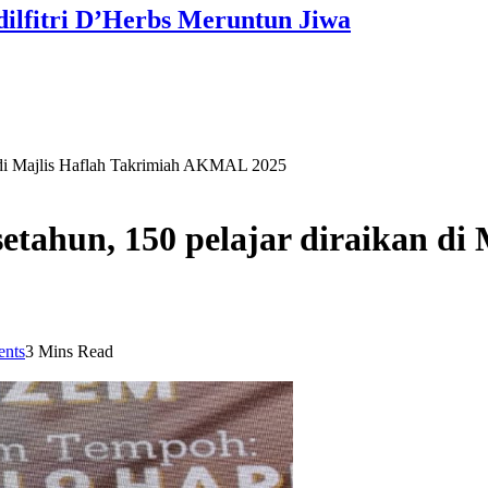
dilfitri D’Herbs Meruntun Jiwa
n di Majlis Haflah Takrimiah AKMAL 2025
tahun, 150 pelajar diraikan di 
nts
3 Mins Read