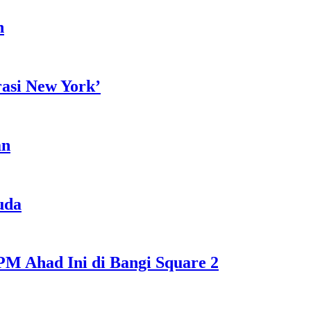
h
rasi New York’
an
uda
M Ahad Ini di Bangi Square 2