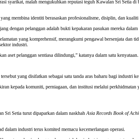
rasi syarikat, malah mengukuhkan reputasi teguh Kawalan Sri Setia 
t yang membina identiti berasaskan profesionalisme, disiplin, dan kuali
jang dengan pelanggan adalah bukti kepakaran pasukan mereka dalam
lamatan yang komprehensif, merangkumi pengawal bersenjata dan tidak
ktor industri.
 aset pelanggan sentiasa dilindungi,” katanya dalam satu kenyataan.
tersebut yang disifatkan sebagai satu tanda aras baharu bagi industri k
iran kepada komuniti, perniagaan, dan institusi melalui perkhidmatan 
an Sri Setia turut dipaparkan dalam naskhah
Asia Records Book of Ach
 dalam industri terus komited memacu kecemerlangan operasi.