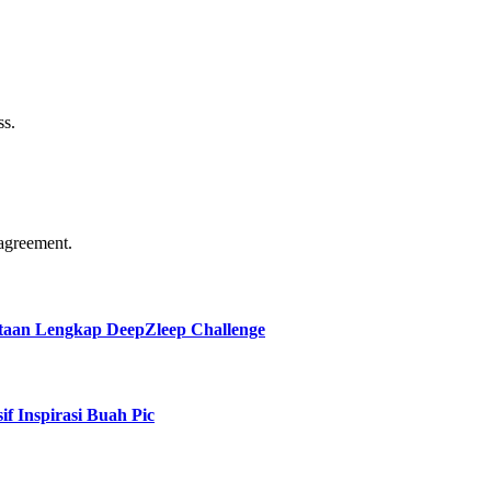
ss.
agreement.
taan Lengkap DeepZleep Challenge
f Inspirasi Buah Pic