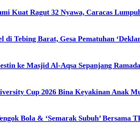
Bumi Kuat Ragut 32 Nyawa, Caracas Lumpu
l di Tebing Barat, Gesa Pematuhan ‘Dekla
estin ke Masjid Al-Aqsa Sepanjang Ramad
iversity Cup 2026 Bina Keyakinan Anak M
engok Bola & ‘Semarak Subuh’ Bersama TP