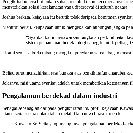
Pengiktirafan tersebut bukan sahaja membuktikan kecemerlangan ope
menyediakan solusi keselamatan yang dipercayai di seluruh negara.
Joshua berkata, kejayaan itu bertitik tolak daripada komitmen syarika
Menurut beliau, keupayaan untuk mengekalkan hubungan jangka pan
“Syarikat kami menawarkan rangkaian perkhidmatan kese
sistem pemantauan berteknologi canggih untuk pelbagai se
“Kami sentiasa berkembang mengikut peredaran zaman bagi memastikan
Beliau turut menzahirkan rasa bangga atas pengiktirafan antarabangsa 
Jelasnya, misi utama syarikat adalah untuk memberikan ketenangan fik
Pengalaman berdekad dalam industri
Sebagai sebahagian daripada pengiktirafan ini, profil kejayaan Kawal
utama serta secara dalam talian melalui laman web rasmi mereka.
Kawalan Sri Setia yang mempunyai pengalaman berdekad-dekad