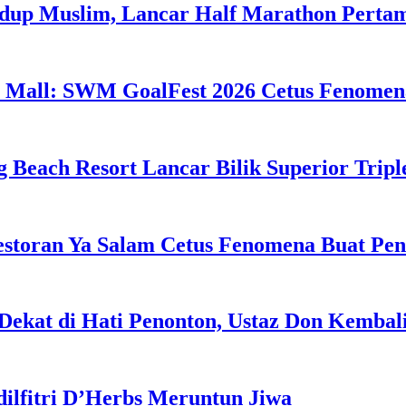
idup Muslim, Lancar Half Marathon Perta
 Mall: SWM GoalFest 2026 Cetus Fenomen
g Beach Resort Lancar Bilik Superior Tri
estoran Ya Salam Cetus Fenomena Buat Pe
Dekat di Hati Penonton, Ustaz Don Kemba
dilfitri D’Herbs Meruntun Jiwa