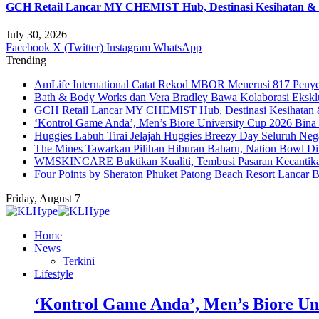
GCH Retail Lancar MY CHEMIST Hub, Destinasi Kesihatan & K
July 30, 2026
Facebook
X (Twitter)
Instagram
WhatsApp
Trending
AmLife International Catat Rekod MBOR Menerusi 817 Penye
Bath & Body Works dan Vera Bradley Bawa Kolaborasi Eksklus
GCH Retail Lancar MY CHEMIST Hub, Destinasi Kesihatan &
‘Kontrol Game Anda’, Men’s Biore University Cup 2026 Bin
Huggies Labuh Tirai Jelajah Huggies Breezy Day Seluruh Ne
The Mines Tawarkan Pilihan Hiburan Baharu, Nation Bowl Di
WMSKINCARE Buktikan Kualiti, Tembusi Pasaran Kecantik
Four Points by Sheraton Phuket Patong Beach Resort Lancar B
Friday, August 7
Home
News
Terkini
Lifestyle
‘Kontrol Game Anda’, Men’s Biore Un