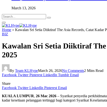
March 13, 2026
Home
»
Kawalan Sri Setia Diiktiraf The Asia Records, Catat Kadar 
BIZ
Kawalan Sri Setia Diiktiraf Th
2025
By
Team KLHype
March 26, 2026
No Comments
2 Mins Read
Facebook
Twitter
Pinterest
LinkedIn
Tumblr
Email
Share
Facebook
Twitter
LinkedIn
Pinterest
Email
KUALA LUMPUR
,
26 Mac 2026
– Syarikat penyedia perkhidmatan
kadar kesetiaan pelanggan tertinggi bagi kategori Syarikat Keselamat