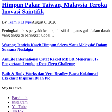
Himpun Pakar Taiwan, Malaysia Teroka
Inovasi Saintifik
By
Team KLHype
August 6, 2026
Peningkatan kes penyakit kronik, obesiti dan paras gula dalam darah
yang tinggi di peringkat global…
Warong Jendela Kaseh Himpun Selera ‘Satu Malaysia’ Dalam
Suasana Nostalgia
AmLife International Catat Rekod MBOR Menerusi 817
Penyertaan Lengkap DeepZleep Challenge
Bath & Body Works dan Vera Bradley Bawa Kolaborasi
Eksklusif Inspirasi Buah Pic
Stay In Touch
Facebook
Instagram
YouTube
TikTok