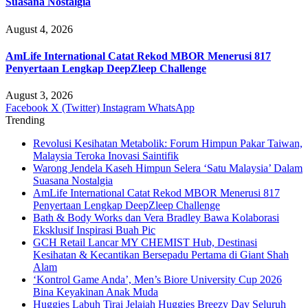
Suasana Nostalgia
August 4, 2026
AmLife International Catat Rekod MBOR Menerusi 817
Penyertaan Lengkap DeepZleep Challenge
August 3, 2026
Facebook
X (Twitter)
Instagram
WhatsApp
Trending
Revolusi Kesihatan Metabolik: Forum Himpun Pakar Taiwan,
Malaysia Teroka Inovasi Saintifik
Warong Jendela Kaseh Himpun Selera ‘Satu Malaysia’ Dalam
Suasana Nostalgia
AmLife International Catat Rekod MBOR Menerusi 817
Penyertaan Lengkap DeepZleep Challenge
Bath & Body Works dan Vera Bradley Bawa Kolaborasi
Eksklusif Inspirasi Buah Pic
GCH Retail Lancar MY CHEMIST Hub, Destinasi
Kesihatan & Kecantikan Bersepadu Pertama di Giant Shah
Alam
‘Kontrol Game Anda’, Men’s Biore University Cup 2026
Bina Keyakinan Anak Muda
Huggies Labuh Tirai Jelajah Huggies Breezy Day Seluruh