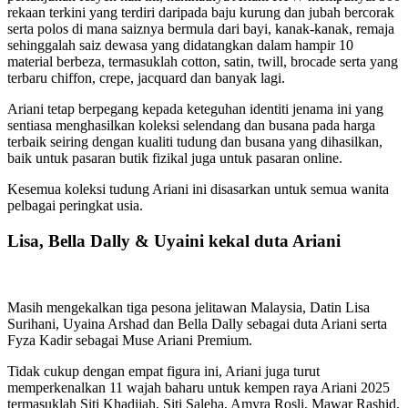
rekaan terkini yang terdiri daripada baju kurung dan jubah bercorak
serta polos di mana saiznya bermula dari bayi, kanak-kanak, remaja
sehinggalah saiz dewasa yang didatangkan dalam hampir 10
material berbeza, termasuklah cotton, satin, twill, brocade serta yang
terbaru chiffon, crepe, jacquard dan banyak lagi.
Ariani tetap berpegang kepada keteguhan identiti jenama ini yang
sentiasa menghasilkan koleksi selendang dan busana pada harga
terbaik seiring dengan kualiti tudung dan busana yang dihasilkan,
baik untuk pasaran butik fizikal juga untuk pasaran online.
Kesemua koleksi tudung Ariani ini disasarkan untuk semua wanita
pelbagai peringkat usia.
Lisa, Bella Dally & Uyaini kekal duta Ariani
Masih mengekalkan tiga pesona jelitawan Malaysia, Datin Lisa
Surihani, Uyaina Arshad dan Bella Dally sebagai duta Ariani serta
Fyza Kadir sebagai Muse Ariani Premium.
Tidak cukup dengan empat figura ini, Ariani juga turut
memperkenalkan 11 wajah baharu untuk kempen raya Ariani 2025
termasuklah Siti Khadijah, Siti Saleha, Amyra Rosli, Mawar Rashid,