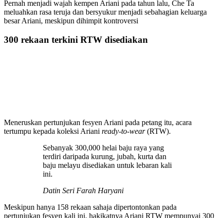
Pernah menjadi wajah kempen Ariani pada tahun lalu, Che Ta
meluahkan rasa teruja dan bersyukur menjadi sebahagian keluarga
besar Ariani, meskipun dihimpit kontroversi
300 rekaan terkini RTW disediakan
Meneruskan pertunjukan fesyen Ariani pada petang itu, acara
tertumpu kepada koleksi Ariani
ready-to-wear
(RTW).
Sebanyak 300,000 helai baju raya yang
terdiri daripada kurung, jubah, kurta dan
baju melayu disediakan untuk lebaran kali
ini.
Datin Seri Farah Haryani
Meskipun hanya 158 rekaan sahaja dipertontonkan pada
pertunjukan fesyen kali ini, hakikatnya Ariani RTW mempunyai 300