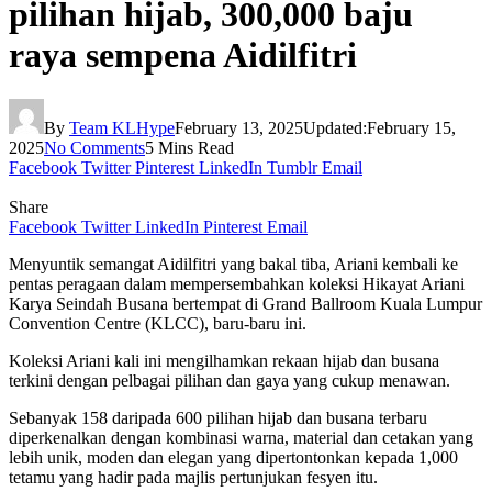
pilihan hijab, 300,000 baju
raya sempena Aidilfitri
By
Team KLHype
February 13, 2025
Updated:
February 15,
2025
No Comments
5 Mins Read
Facebook
Twitter
Pinterest
LinkedIn
Tumblr
Email
Share
Facebook
Twitter
LinkedIn
Pinterest
Email
Menyuntik semangat Aidilfitri yang bakal tiba, Ariani kembali ke
pentas peragaan dalam mempersembahkan koleksi Hikayat Ariani
Karya Seindah Busana bertempat di Grand Ballroom Kuala Lumpur
Convention Centre (KLCC), baru-baru ini.
Koleksi Ariani kali ini mengilhamkan rekaan hijab dan busana
terkini dengan pelbagai pilihan dan gaya yang cukup menawan.
Sebanyak 158 daripada 600 pilihan hijab dan busana terbaru
diperkenalkan dengan kombinasi warna, material dan cetakan yang
lebih unik, moden dan elegan yang dipertontonkan kepada 1,000
tetamu yang hadir pada majlis pertunjukan fesyen itu.