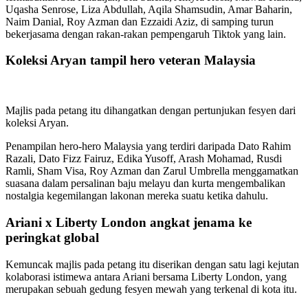
Uqasha Senrose, Liza Abdullah, Aqila Shamsudin, Amar Baharin,
Naim Danial, Roy Azman dan Ezzaidi Aziz, di samping turun
bekerjasama dengan rakan-rakan pempengaruh Tiktok yang lain.
Koleksi Aryan tampil hero veteran Malaysia
Majlis pada petang itu dihangatkan dengan pertunjukan fesyen dari
koleksi Aryan.
Penampilan hero-hero Malaysia yang terdiri daripada Dato Rahim
Razali, Dato Fizz Fairuz, Edika Yusoff, Arash Mohamad, Rusdi
Ramli, Sham Visa, Roy Azman dan Zarul Umbrella menggamatkan
suasana dalam persalinan baju melayu dan kurta mengembalikan
nostalgia kegemilangan lakonan mereka suatu ketika dahulu.
Ariani x Liberty London angkat jenama ke
peringkat global
Kemuncak majlis pada petang itu diserikan dengan satu lagi kejutan
kolaborasi istimewa antara Ariani bersama Liberty London, yang
merupakan sebuah gedung fesyen mewah yang terkenal di kota itu.