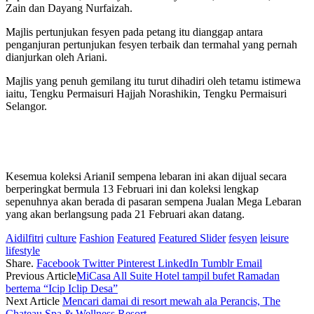
Zain dan Dayang Nurfaizah.
Majlis pertunjukan fesyen pada petang itu dianggap antara
penganjuran pertunjukan fesyen terbaik dan termahal yang pernah
dianjurkan oleh Ariani.
Majlis yang penuh gemilang itu turut dihadiri oleh tetamu istimewa
iaitu, Tengku Permaisuri Hajjah Norashikin, Tengku Permaisuri
Selangor.
Kesemua koleksi ArianiI sempena lebaran ini akan dijual secara
berperingkat bermula 13 Februari ini dan koleksi lengkap
sepenuhnya akan berada di pasaran sempena Jualan Mega Lebaran
yang akan berlangsung pada 21 Februari akan datang.
Aidilfitri
culture
Fashion
Featured
Featured Slider
fesyen
leisure
lifestyle
Share.
Facebook
Twitter
Pinterest
LinkedIn
Tumblr
Email
Previous Article
MiCasa All Suite Hotel tampil bufet Ramadan
bertema “Icip Iclip Desa”
Next Article
Mencari damai di resort mewah ala Perancis, The
Chateau Spa & Wellness Resort