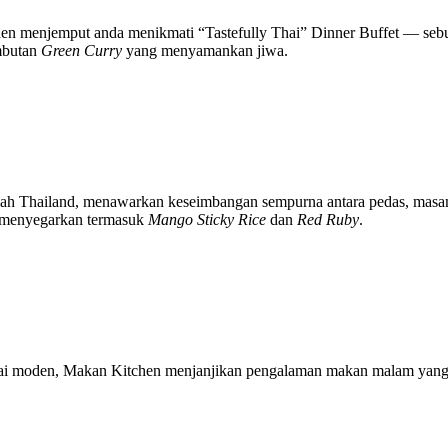
en menjemput anda menikmati “Tastefully Thai” Dinner Buffet — se
mbutan
Green Curry
yang menyamankan jiwa.
wilayah Thailand, menawarkan keseimbangan sempurna antara pedas, ma
t menyegarkan termasuk
Mango Sticky Rice
dan
Red Ruby
.
hai moden, Makan Kitchen menjanjikan pengalaman makan malam yang 