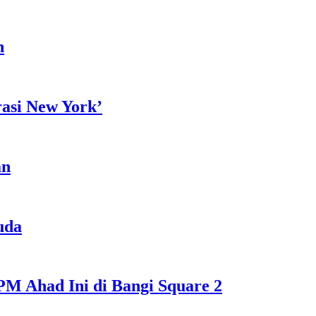
h
rasi New York’
an
uda
M Ahad Ini di Bangi Square 2