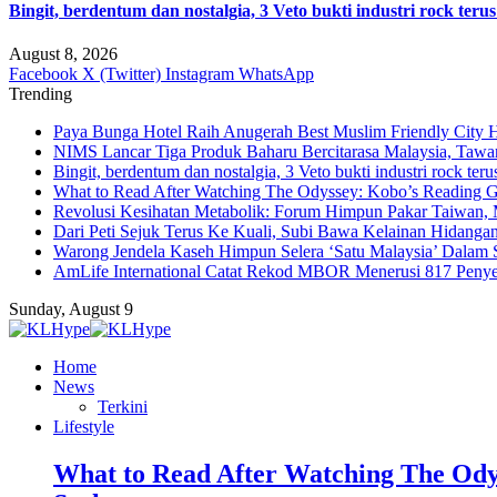
Bingit, berdentum dan nostalgia, 3 Veto bukti industri rock terus
August 8, 2026
Facebook
X (Twitter)
Instagram
WhatsApp
Trending
Paya Bunga Hotel Raih Anugerah Best Muslim Friendly City 
NIMS Lancar Tiga Produk Baharu Bercitarasa Malaysia, Taw
Bingit, berdentum dan nostalgia, 3 Veto bukti industri rock teru
What to Read After Watching The Odyssey: Kobo’s Reading G
Revolusi Kesihatan Metabolik: Forum Himpun Pakar Taiwan, Ma
Dari Peti Sejuk Terus Ke Kuali, Subi Bawa Kelainan Hidanga
Warong Jendela Kaseh Himpun Selera ‘Satu Malaysia’ Dalam 
AmLife International Catat Rekod MBOR Menerusi 817 Penye
Sunday, August 9
Home
News
Terkini
Lifestyle
What to Read After Watching The Ody