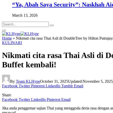
“Ya, Abah Saya Security”: Naskhah Ai
March 13, 2026
Home
»
Nikmati cita rasa Thai Asli di DoubleTree by Hilton Putrajay
KULINARI
Nikmati cita rasa Thai Asli di 
Buffet kembali!
By
Team KLHype
October 31, 2025
Updated:
November 5, 2025
Facebook
Twitter
Pinterest
LinkedIn
Tumblr
Email
Share
Facebook
Twitter
LinkedIn
Pinterest
Email
Jika anda penggemar sajian Thai yang menggoda deria rasa dengan a
pesawat!