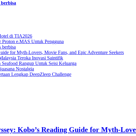
 berbisa
Hotel di TIA2026
ar Proton e.MAS Untuk Pengguna
s berbisa
uide for Myth-Lovers, Movie Fans, and Epic Adventure Seekers
laysia Teroka Inovasi Saintifik
n Seafood Rangup Untuk Seisi Keluarga
Suasana Nostalgia
rtaan Lengkap DeepZleep Challenge
ssey: Kobo’s Reading Guide for Myth-Love