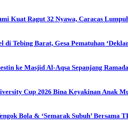
Bumi Kuat Ragut 32 Nyawa, Caracas Lumpu
l di Tebing Barat, Gesa Pematuhan ‘Dekla
estin ke Masjid Al-Aqsa Sepanjang Ramad
iversity Cup 2026 Bina Keyakinan Anak M
engok Bola & ‘Semarak Subuh’ Bersama TP