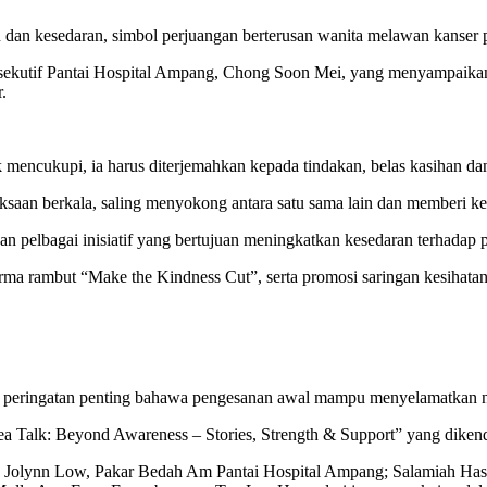
 dan kesedaran, simbol perjuangan berterusan wanita melawan kanser p
kutif Pantai Hospital Ampang, Chong Soon Mei, yang menyampaikan 
r.
mencukupi, ia harus diterjemahkan kepada tindakan, belas kasihan da
riksaan berkala, saling menyokong antara satu sama lain dan memberi 
n pelbagai inisiatif yang bertujuan meningkatkan kesedaran terhadap
ma rambut “Make the Kindness Cut”, serta promosi saringan kesihatan
tu peringatan penting bahawa pengesanan awal mampu menyelamatkan n
Tea Talk: Beyond Awareness – Stories, Strength & Support” yang diken
r. Jolynn Low, Pakar Bedah Am Pantai Hospital Ampang; Salamiah Hassa