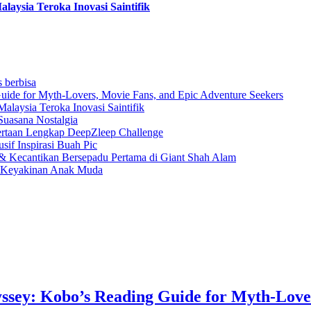
aysia Teroka Inovasi Saintifik
s berbisa
uide for Myth-Lovers, Movie Fans, and Epic Adventure Seekers
laysia Teroka Inovasi Saintifik
Suasana Nostalgia
rtaan Lengkap DeepZleep Challenge
if Inspirasi Buah Pic
 Kecantikan Bersepadu Pertama di Giant Shah Alam
a Keyakinan Anak Muda
ssey: Kobo’s Reading Guide for Myth-Love