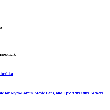
ss.
agreement.
 berbisa
de for Myth-Lovers, Movie Fans, and Epic Adventure Seekers