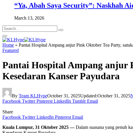
“Ya, Abah Saya Security”: Naskhah Ai
March 13, 2026
Home
»
Pantai Hospital Ampang anjur Pink Oktober Tea Party, sat
Featured
Pantai Hospital Ampang anjur 
Kesedaran Kanser Payudara
By
Team KLHype
October 31, 2025
Updated:
October 31, 2025
N
Facebook
Twitter
Pinterest
LinkedIn
Tumblr
Email
Share
Facebook
Twitter
LinkedIn
Pinterest
Email
Kuala Lumpur, 31 Oktober 2025 —
Dalam suasana yang penuh kas
Kesedaran Kanser Payudara.