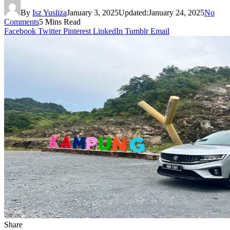
By
Isz Yusliza
January 3, 2025
Updated:
January 24, 2025
No
Comments
5 Mins Read
Facebook
Twitter
Pinterest
LinkedIn
Tumblr
Email
Share