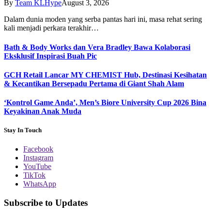
By
Team KLHype
August 3, 2026
Dalam dunia moden yang serba pantas hari ini, masa rehat sering
kali menjadi perkara terakhir…
Bath & Body Works dan Vera Bradley Bawa Kolaborasi
Eksklusif Inspirasi Buah Pic
GCH Retail Lancar MY CHEMIST Hub, Destinasi Kesihatan
& Kecantikan Bersepadu Pertama di Giant Shah Alam
‘Kontrol Game Anda’, Men’s Biore University Cup 2026 Bina
Keyakinan Anak Muda
Stay In Touch
Facebook
Instagram
YouTube
TikTok
WhatsApp
Subscribe to Updates