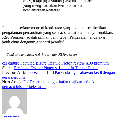
SUV, tetapi juga simbol gaya hidup moden
yang mengutamakan kemudahan dan
kesejahteraan keluarga.
Jika anda sedang mencari kenderaan yang mampu memberikan
pengalaman pemanduan yang selesa, selamat, dan menyeronokkan,
X90 Premium adalah pilihan yang tepat. Percayalah, anda akan
jatuh cinta dengannya seperti penulis!
—
Gambar dari laman web Proton dan KLHype.com
car
culture
Featured
leisure
lifestyle
Proton
review
X90 premium
Share.
Facebook
Twitter
Pinterest
LinkedIn
Tumblr
Email
Previous Article
99 Wonderland Park sokong usahawan kecil dengan
gerai percuma
Next Article
FedEx terima pengiktirafan majikan terbaik dan
pemacu inisiatif kelestarian