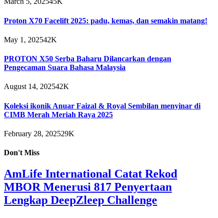
March 5, 2025
45K
Proton X70 Facelift 2025: padu, kemas, dan semakin matang!
May 1, 2025
42K
PROTON X50 Serba Baharu Dilancarkan dengan
Pengecaman Suara Bahasa Malaysia
August 14, 2025
42K
Koleksi ikonik Anuar Faizal & Royal Sembilan menyinar di
CIMB Merah Meriah Raya 2025
February 28, 2025
29K
Don't Miss
AmLife International Catat Rekod
MBOR Menerusi 817 Penyertaan
Lengkap DeepZleep Challenge