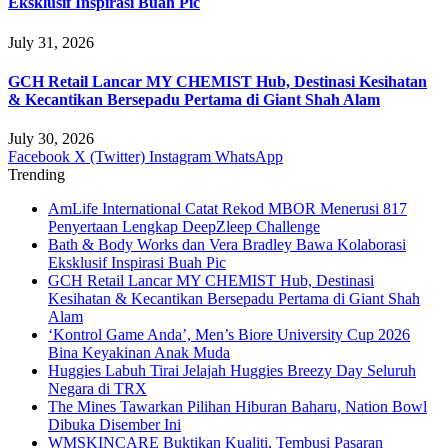
Eksklusif Inspirasi Buah Pic
July 31, 2026
GCH Retail Lancar MY CHEMIST Hub, Destinasi Kesihatan
& Kecantikan Bersepadu Pertama di Giant Shah Alam
July 30, 2026
Facebook
X (Twitter)
Instagram
WhatsApp
Trending
AmLife International Catat Rekod MBOR Menerusi 817
Penyertaan Lengkap DeepZleep Challenge
Bath & Body Works dan Vera Bradley Bawa Kolaborasi
Eksklusif Inspirasi Buah Pic
GCH Retail Lancar MY CHEMIST Hub, Destinasi
Kesihatan & Kecantikan Bersepadu Pertama di Giant Shah
Alam
‘Kontrol Game Anda’, Men’s Biore University Cup 2026
Bina Keyakinan Anak Muda
Huggies Labuh Tirai Jelajah Huggies Breezy Day Seluruh
Negara di TRX
The Mines Tawarkan Pilihan Hiburan Baharu, Nation Bowl
Dibuka Disember Ini
WMSKINCARE Buktikan Kualiti, Tembusi Pasaran