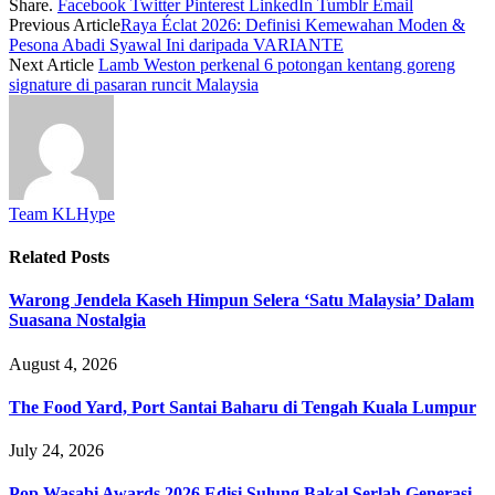
Share.
Facebook
Twitter
Pinterest
LinkedIn
Tumblr
Email
Previous Article
Raya Éclat 2026: Definisi Kemewahan Moden &
Pesona Abadi Syawal Ini daripada VARIANTE
Next Article
Lamb Weston perkenal 6 potongan kentang goreng
signature di pasaran runcit Malaysia
Team KLHype
Related
Posts
Warong Jendela Kaseh Himpun Selera ‘Satu Malaysia’ Dalam
Suasana Nostalgia
August 4, 2026
The Food Yard, Port Santai Baharu di Tengah Kuala Lumpur
July 24, 2026
Pop Wasabi Awards 2026 Edisi Sulung Bakal Serlah Generasi