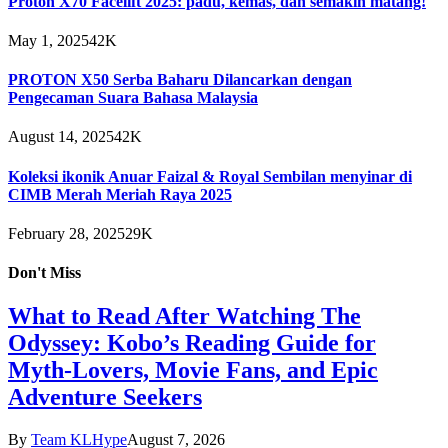
Proton X70 Facelift 2025: padu, kemas, dan semakin matang!
May 1, 2025
42K
PROTON X50 Serba Baharu Dilancarkan dengan
Pengecaman Suara Bahasa Malaysia
August 14, 2025
42K
Koleksi ikonik Anuar Faizal & Royal Sembilan menyinar di
CIMB Merah Meriah Raya 2025
February 28, 2025
29K
Don't Miss
What to Read After Watching The
Odyssey: Kobo’s Reading Guide for
Myth-Lovers, Movie Fans, and Epic
Adventure Seekers
By
Team KLHype
August 7, 2026