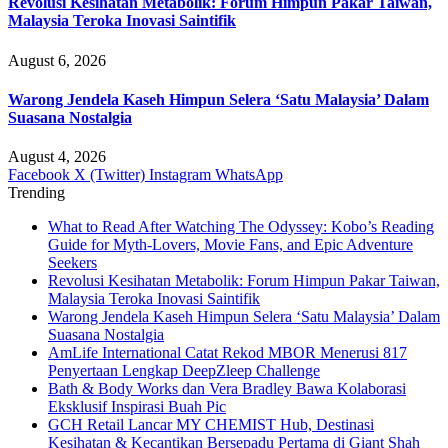
Revolusi Kesihatan Metabolik: Forum Himpun Pakar Taiwan,
Malaysia Teroka Inovasi Saintifik
August 6, 2026
Warong Jendela Kaseh Himpun Selera ‘Satu Malaysia’ Dalam
Suasana Nostalgia
August 4, 2026
Facebook
X (Twitter)
Instagram
WhatsApp
Trending
What to Read After Watching The Odyssey: Kobo’s Reading
Guide for Myth-Lovers, Movie Fans, and Epic Adventure
Seekers
Revolusi Kesihatan Metabolik: Forum Himpun Pakar Taiwan,
Malaysia Teroka Inovasi Saintifik
Warong Jendela Kaseh Himpun Selera ‘Satu Malaysia’ Dalam
Suasana Nostalgia
AmLife International Catat Rekod MBOR Menerusi 817
Penyertaan Lengkap DeepZleep Challenge
Bath & Body Works dan Vera Bradley Bawa Kolaborasi
Eksklusif Inspirasi Buah Pic
GCH Retail Lancar MY CHEMIST Hub, Destinasi
Kesihatan & Kecantikan Bersepadu Pertama di Giant Shah