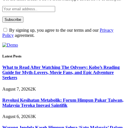
By signing up, you agree to the our terms and our
Privacy
Policy
agreement.
Latest Posts
What to Read After Watching The Odyssey: Kobo’s Reading
Guide for Myth-Lovers, Movie Fans, and Epic Adventure
Seekers
August 7, 2026
2K
Revolusi Kesihatan Metabolik: Forum Himpun Pakar Taiwan,
Malaysia Teroka Inovasi Saintifik
August 6, 2026
3K
Warong Jendela Kaseh Himpun Selera ‘Satu Malaysia’ Dalam