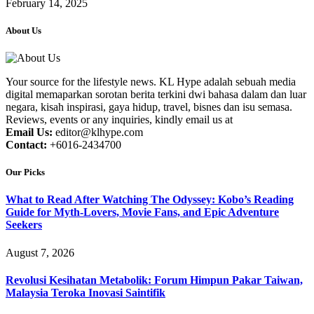
February 14, 2025
About Us
Your source for the lifestyle news. KL Hype adalah sebuah media
digital memaparkan sorotan berita terkini dwi bahasa dalam dan luar
negara, kisah inspirasi, gaya hidup, travel, bisnes dan isu semasa.
Reviews, events or any inquiries, kindly email us at
Email Us:
editor@klhype.com
Contact:
+6016-2434700
Our Picks
What to Read After Watching The Odyssey: Kobo’s Reading
Guide for Myth-Lovers, Movie Fans, and Epic Adventure
Seekers
August 7, 2026
Revolusi Kesihatan Metabolik: Forum Himpun Pakar Taiwan,
Malaysia Teroka Inovasi Saintifik