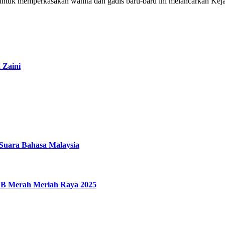
tuk memperkasakan wanita dan gadis baru-baru ini melancarkan Kejar
 Zaini
uara Bahasa Malaysia
IMB Merah Meriah Raya 2025