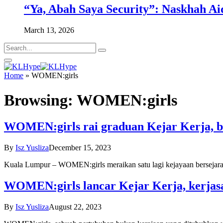
“Ya, Abah Saya Security”: Naskhah Ai
March 13, 2026
Home
»
WOMEN:girls
Browsing:
WOMEN:girls
WOMEN:girls rai graduan Kejar Kerja, b
By
Isz Yusliza
December 15, 2023
Kuala Lumpur – WOMEN:girls meraikan satu lagi kejayaan bersejarah 
WOMEN:girls lancar Kejar Kerja, kerjas
By
Isz Yusliza
August 22, 2023