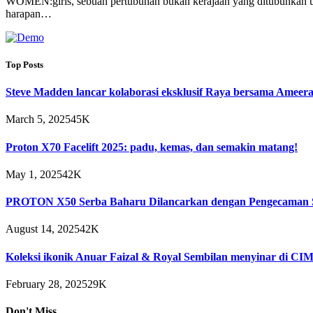
WOMEN:girls, sebuah pertubuhan bukan kerajaan yang ditubuhkan un
harapan…
Top Posts
Steve Madden lancar kolaborasi eksklusif Raya bersama Ameera
March 5, 2025
45K
Proton X70 Facelift 2025: padu, kemas, dan semakin matang!
May 1, 2025
42K
PROTON X50 Serba Baharu Dilancarkan dengan Pengecaman S
August 14, 2025
42K
Koleksi ikonik Anuar Faizal & Royal Sembilan menyinar di C
February 28, 2025
29K
Don't Miss