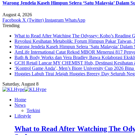
Warong Jendela Kaseh Himpun Selera ‘Satu Malaysia’ Dalam Su
August 4, 2026
Facebook
X (Twitter)
Instagram
WhatsApp
Trending
What to Read After Watching The Odyssey: Kobo’s Reading G
Revolusi Kesihatan Metabolik: Forum Himpun Pakar Taiwan, Ma
Warong Jendela Kaseh Himpun Selera ‘Satu Malaysia’ Dalam 
AmLife International Catat Rekod MBOR Menerusi 817 Penye
Bath & Body Works dan Vera Bradley Bawa Kolaborasi Eksklus
GCH Retail Lancar MY CHEMIST Hub, Destinasi Kesihatan &
‘Kontrol Game Anda’, Men’s Biore University Cup 2026 Bin
Huggies Labuh Tirai Jelajah Huggies Breezy Day Seluruh Ne
Saturday, August 8
Home
News
Terkini
Lifestyle
What to Read After Watching The Ody