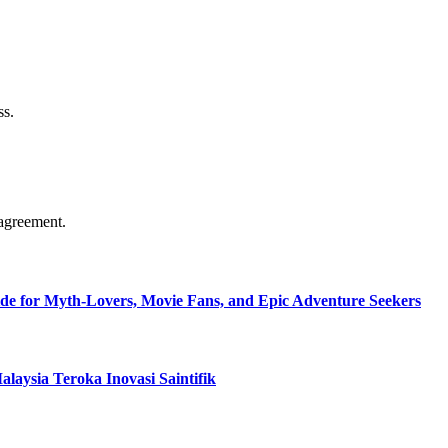
ss.
agreement.
de for Myth-Lovers, Movie Fans, and Epic Adventure Seekers
aysia Teroka Inovasi Saintifik