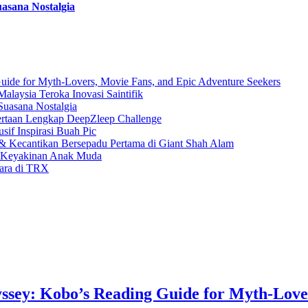
asana Nostalgia
uide for Myth-Lovers, Movie Fans, and Epic Adventure Seekers
laysia Teroka Inovasi Saintifik
Suasana Nostalgia
rtaan Lengkap DeepZleep Challenge
if Inspirasi Buah Pic
 Kecantikan Bersepadu Pertama di Giant Shah Alam
a Keyakinan Anak Muda
gara di TRX
ssey: Kobo’s Reading Guide for Myth-Love