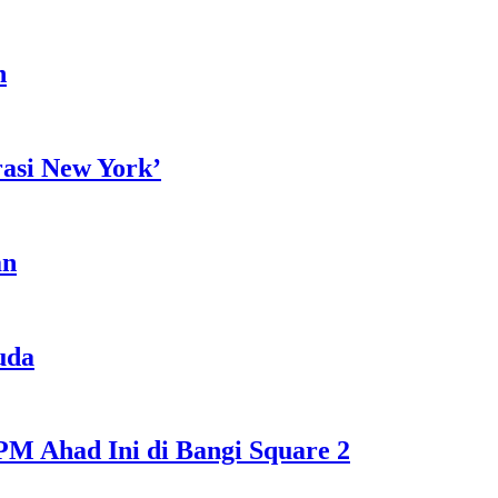
h
rasi New York’
an
uda
M Ahad Ini di Bangi Square 2