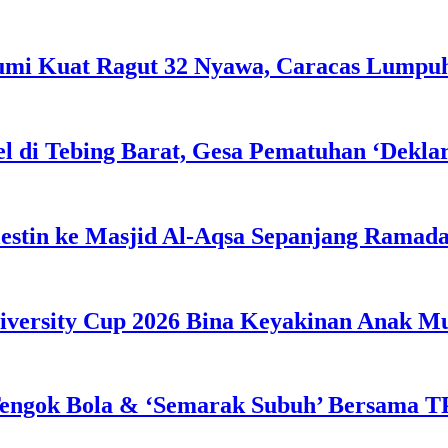
Bumi Kuat Ragut 32 Nyawa, Caracas Lumpu
l di Tebing Barat, Gesa Pematuhan ‘Dekla
estin ke Masjid Al-Aqsa Sepanjang Ramad
iversity Cup 2026 Bina Keyakinan Anak M
engok Bola & ‘Semarak Subuh’ Bersama TP