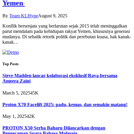
Yemen
By
Team KLHype
August 9, 2025
Konflik bersenjata yang berlarutan sejak 2015 telah meninggalkan
parut mendalam pada kehidupan rakyat Yemen, khususnya generasi
mudanya. Di sebalik retorik politik dan perebutan kuasa, hak kanak-
kanak…
Top Posts
Steve Madden lancar kolaborasi eksklusif Raya bersama
Ameera Zaini
March 5, 2025
45K
Proton X70 Facelift 2025: padu, kemas, dan semakin matang!
May 1, 2025
42K
PROTON X50 Serba Baharu Dilancarkan dengan
Pengecaman Suara Bahasa Malaysia