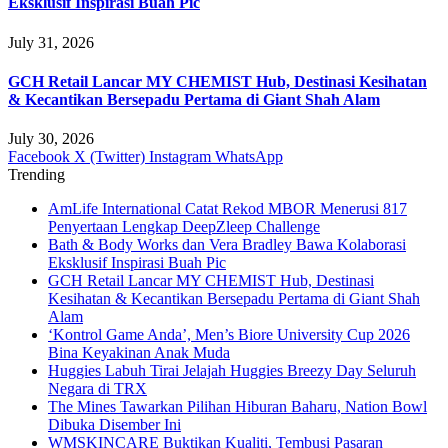
Eksklusif Inspirasi Buah Pic
July 31, 2026
GCH Retail Lancar MY CHEMIST Hub, Destinasi Kesihatan
& Kecantikan Bersepadu Pertama di Giant Shah Alam
July 30, 2026
Facebook
X (Twitter)
Instagram
WhatsApp
Trending
AmLife International Catat Rekod MBOR Menerusi 817
Penyertaan Lengkap DeepZleep Challenge
Bath & Body Works dan Vera Bradley Bawa Kolaborasi
Eksklusif Inspirasi Buah Pic
GCH Retail Lancar MY CHEMIST Hub, Destinasi
Kesihatan & Kecantikan Bersepadu Pertama di Giant Shah
Alam
‘Kontrol Game Anda’, Men’s Biore University Cup 2026
Bina Keyakinan Anak Muda
Huggies Labuh Tirai Jelajah Huggies Breezy Day Seluruh
Negara di TRX
The Mines Tawarkan Pilihan Hiburan Baharu, Nation Bowl
Dibuka Disember Ini
WMSKINCARE Buktikan Kualiti, Tembusi Pasaran