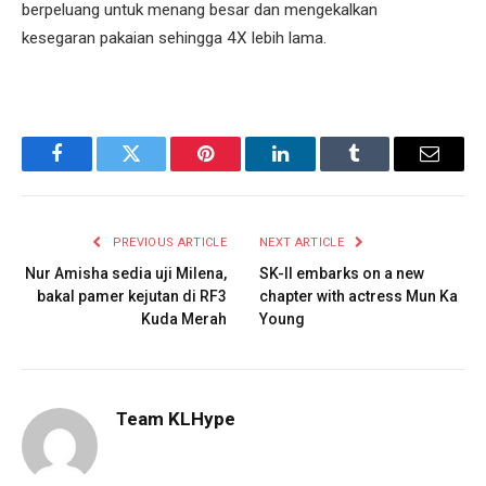
berpeluang untuk menang besar dan mengekalkan
kesegaran pakaian sehingga 4X lebih lama.
Facebook
Twitter
Pinterest
LinkedIn
Tumblr
Email
PREVIOUS ARTICLE
NEXT ARTICLE
Nur Amisha sedia uji Milena,
SK-II embarks on a new
bakal pamer kejutan di RF3
chapter with actress Mun Ka
Kuda Merah
Young
Team KLHype