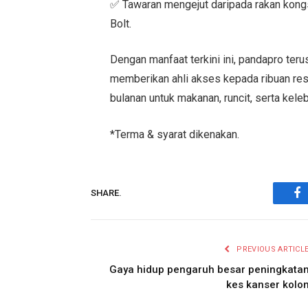
✅ Tawaran mengejut daripada rakan kongs
Bolt.
Dengan manfaat terkini ini, pandapro ter
memberikan ahli akses kepada ribuan rest
bulanan untuk makanan, runcit, serta keleb
*Terma & syarat dikenakan.
SHARE.
Fa
PREVIOUS ARTICL
Gaya hidup pengaruh besar peningkata
kes kanser kolo