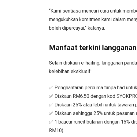
“Kami sentiasa mencari cara untuk membe
mengukuhkan komitmen kami dalam menyed
boleh dipercayai,” katanya.
Manfaat terkini langgana
Selain diskaun e-hailing, langganan pan
kelebihan eksklusif:
✅ Penghantaran percuma tanpa had untuk
✅ Diskaun RM6.50 dengan kod SYOKPRO di
✅ Diskaun 25% atau lebih untuk tawaran pa
✅ Diskaun sehingga 25% untuk pesanan 
✅ 1 baucar runcit bulanan dengan 15% 
RM10).