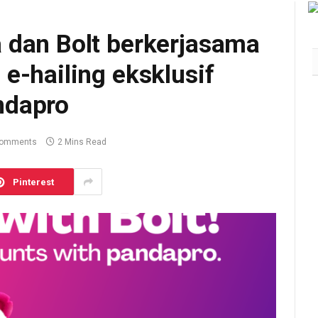
 dan Bolt berkerjasama
e-hailing eksklusif
ndapro
Comments
2 Mins Read
Pinterest