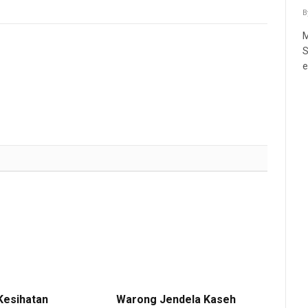
B
M
S
e
Kesihatan
Warong Jendela Kaseh