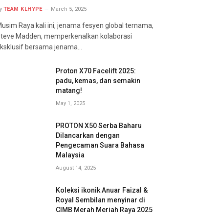
y
TEAM KLHYPE
March 5, 2025
usim Raya kali ini, jenama fesyen global ternama,
teve Madden, memperkenalkan kolaborasi
ksklusif bersama jenama…
Proton X70 Facelift 2025:
padu, kemas, dan semakin
matang!
May 1, 2025
PROTON X50 Serba Baharu
Dilancarkan dengan
Pengecaman Suara Bahasa
Malaysia
August 14, 2025
Koleksi ikonik Anuar Faizal &
Royal Sembilan menyinar di
CIMB Merah Meriah Raya 2025