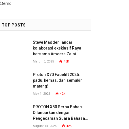
TOP POSTS
Steve Madden lancar
kolaborasi eksklusif Raya
bersama Ameera Zaini
March 5, 2025
45K
Proton X70 Facelift 2025:
padu, kemas, dan semakin
matang!
May 1, 2025
42K
PROTON X50 Serba Baharu
Dilancarkan dengan
Pengecaman Suara Bahasa
Malaysia
August 14, 2025
42K