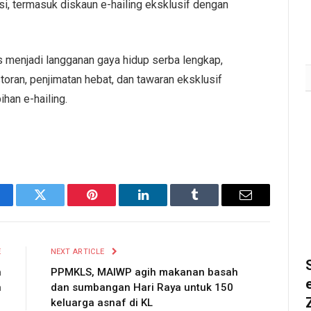
i, termasuk diskaun e-hailing eksklusif dengan
August 3, 2026
2K
us menjadi langganan gaya hidup serba lengkap,
oran, penjimatan hebat, dan tawaran eksklusif
ihan e-hailing.
cebook
Twitter
Pinterest
LinkedIn
Tumblr
Email
E
NEXT ARTICLE
n
PPMKLS, MAIWP agih makanan basah
n
dan sumbangan Hari Raya untuk 150
keluarga asnaf di KL