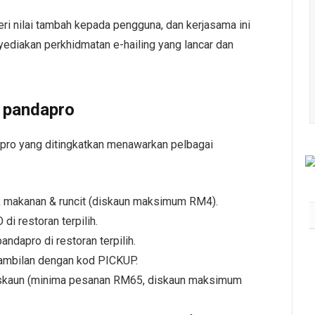
ri nilai tambah kepada pengguna, dan kerjasama ini
iakan perkhidmatan e-hailing yang lancar dan
n pandapro
dapro yang ditingkatkan menawarkan pelbagai
 makanan & runcit (diskaun maksimum RM4).
 restoran terpilih.
ndapro di restoran terpilih.
AmLife International Catat
ambilan dengan kod PICKUP.
Rekod MBOR Menerusi 817
diskaun (minima pesanan RM65, diskaun maksimum
Penyertaan Lengkap
DeepZleep Challenge