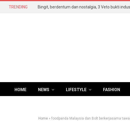
TRENDING
HOME
NEWS
LIFESTYLE
FASHION
Home
»
foodpanda Malaysia dan Bolt berkerjasama tawar