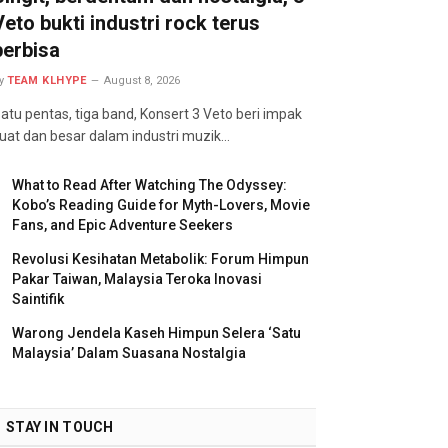
Veto bukti industri rock terus
berbisa
y
TEAM KLHYPE
August 8, 2026
atu pentas, tiga band, Konsert 3 Veto beri impak
uat dan besar dalam industri muzik…
What to Read After Watching The Odyssey:
Kobo’s Reading Guide for Myth-Lovers, Movie
Fans, and Epic Adventure Seekers
Revolusi Kesihatan Metabolik: Forum Himpun
Pakar Taiwan, Malaysia Teroka Inovasi
Saintifik
Warong Jendela Kaseh Himpun Selera ‘Satu
Malaysia’ Dalam Suasana Nostalgia
STAY IN TOUCH