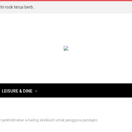
Bingit, berdentum dan nostalgia, 3 Veto bukti industri rock terus berbisa
LEISURE & DINE
 perkhidmatan e-hailing eksklusif untuk pengguna pandapro