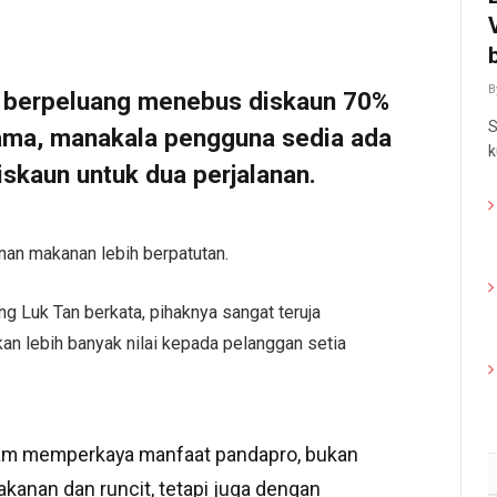
B
t berpeluang menebus diskaun 70%
S
tama, manakala pengguna sedia ada
k
skaun untuk dua perjalanan.
anan makanan lebih berpatutan.
 Luk Tan berkata, pihaknya sangat teruja
n lebih banyak nilai kepada pelanggan setia
lam memperkaya manfaat pandapro, bukan
kanan dan runcit, tetapi juga dengan