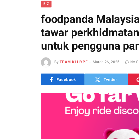
BIZ
foodpanda Malaysia
tawar perkhidmatan 
untuk pengguna pa
By
TEAM KLHYPE
March 26, 2025
No 
Facebook
Twitter