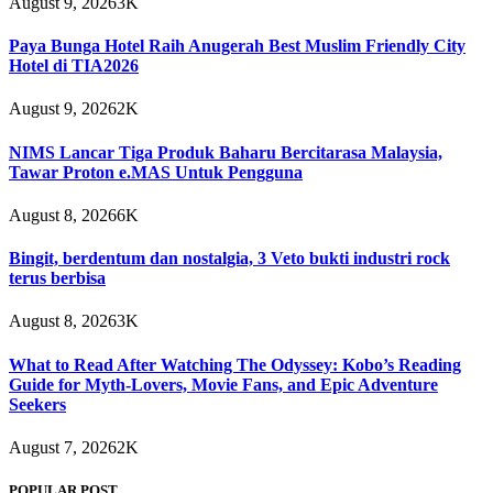
August 9, 2026
3K
Paya Bunga Hotel Raih Anugerah Best Muslim Friendly City
Hotel di TIA2026
August 9, 2026
2K
NIMS Lancar Tiga Produk Baharu Bercitarasa Malaysia,
Tawar Proton e.MAS Untuk Pengguna
August 8, 2026
6K
Bingit, berdentum dan nostalgia, 3 Veto bukti industri rock
terus berbisa
August 8, 2026
3K
What to Read After Watching The Odyssey: Kobo’s Reading
Guide for Myth-Lovers, Movie Fans, and Epic Adventure
Seekers
August 7, 2026
2K
POPULAR POST