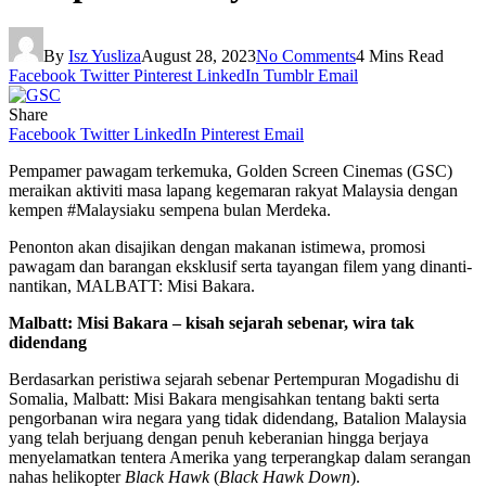
By
Isz Yusliza
August 28, 2023
No Comments
4 Mins Read
Facebook
Twitter
Pinterest
LinkedIn
Tumblr
Email
Share
Facebook
Twitter
LinkedIn
Pinterest
Email
Pempamer pawagam terkemuka, Golden Screen Cinemas (GSC)
meraikan aktiviti masa lapang kegemaran rakyat Malaysia dengan
kempen #Malaysiaku sempena bulan Merdeka.
Penonton akan disajikan dengan makanan istimewa, promosi
pawagam dan barangan eksklusif serta tayangan filem yang dinanti-
nantikan, MALBATT: Misi Bakara.
Malbatt: Misi Bakara – kisah sejarah sebenar, wira tak
didendang
Berdasarkan peristiwa sejarah sebenar Pertempuran Mogadishu di
Somalia, Malbatt: Misi Bakara mengisahkan tentang bakti serta
pengorbanan wira negara yang tidak didendang, Batalion Malaysia
yang telah berjuang dengan penuh keberanian hingga berjaya
menyelamatkan tentera Amerika yang terperangkap dalam serangan
nahas helikopter
Black Hawk
(
Black Hawk Down
).