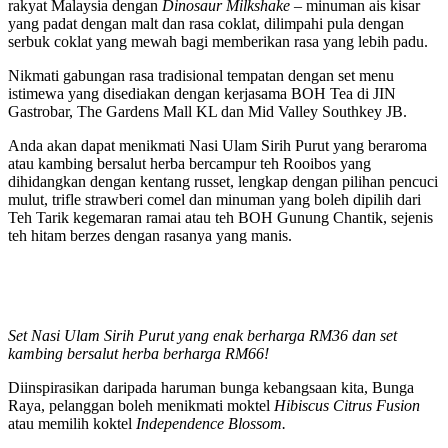
rakyat Malaysia dengan
Dinosaur Milkshake
– minuman ais kisar
yang padat dengan malt dan rasa coklat, dilimpahi pula dengan
serbuk coklat yang mewah bagi memberikan rasa yang lebih padu.
Nikmati gabungan rasa tradisional tempatan dengan set menu
istimewa yang disediakan dengan kerjasama BOH Tea di JIN
Gastrobar, The Gardens Mall KL dan Mid Valley Southkey JB.
Anda akan dapat menikmati Nasi Ulam Sirih Purut yang beraroma
atau kambing bersalut herba bercampur teh Rooibos yang
dihidangkan dengan kentang russet, lengkap dengan pilihan pencuci
mulut, trifle strawberi comel dan minuman yang boleh dipilih dari
Teh Tarik kegemaran ramai atau teh BOH Gunung Chantik, sejenis
teh hitam berzes dengan rasanya yang manis.
Set Nasi Ulam Sirih Purut yang enak berharga RM36 dan set
kambing bersalut herba berharga RM66!
Diinspirasikan daripada haruman bunga kebangsaan kita, Bunga
Raya, pelanggan boleh menikmati moktel
Hibiscus Citrus Fusion
atau memilih koktel
Independence Blossom.