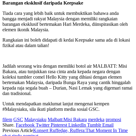
Barangan eksklusif daripada Keepsake
Tiada cara yang lebih baik untuk membuktikan bahawa anda
bangga menjadi rakyat Malaysia dengan memiliki rangkaian
barangan eksklusif bertemakan Hari Merdeka, diinspirasikan oleh
elemen ikonik Malaysia.
Rangkaian ini boleh didapati di kedai Keepsake sama ada di lokasi
fizikal atau dalam talian!
Jadilah seorang wira dengan memiliki botol air MALBATT: Misi
Bakara, atau tunjukkan rasa cinta anda kepada negara dengan
koleksi tumbler comel Hello Kitty yang dihiasi dengan elemen
bertemakan Malaysia, daripada Bunga Raya yang cantik hinggalah
kepada raja segala buah – Durian, Nasi Lemak yang digemari ramai
dan tradisional.
Untuk mendapatkan maklumat lanjut mengenai kempen
#Malaysiaku, sila ikuti platform media sosial GSC.
filem
GSC
Malaysiaku
Malbatt:Misi Bakara
merdeka
promosi
Share.
Facebook
Twitter
Pinterest
LinkedIn
Tumblr
Email
Previous Article
Konsert Ruffedge, Ruffera:That Moment In Time
ubat rindu peminat