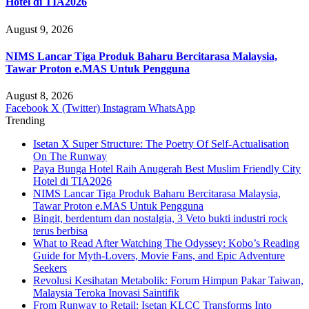
Hotel di TIA2026
August 9, 2026
NIMS Lancar Tiga Produk Baharu Bercitarasa Malaysia,
Tawar Proton e.MAS Untuk Pengguna
August 8, 2026
Facebook
X (Twitter)
Instagram
WhatsApp
Trending
Isetan X Super Structure: The Poetry Of Self-Actualisation
On The Runway
Paya Bunga Hotel Raih Anugerah Best Muslim Friendly City
Hotel di TIA2026
NIMS Lancar Tiga Produk Baharu Bercitarasa Malaysia,
Tawar Proton e.MAS Untuk Pengguna
Bingit, berdentum dan nostalgia, 3 Veto bukti industri rock
terus berbisa
What to Read After Watching The Odyssey: Kobo’s Reading
Guide for Myth-Lovers, Movie Fans, and Epic Adventure
Seekers
Revolusi Kesihatan Metabolik: Forum Himpun Pakar Taiwan,
Malaysia Teroka Inovasi Saintifik
From Runway to Retail: Isetan KLCC Transforms Into