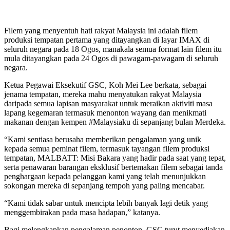
Filem yang menyentuh hati rakyat Malaysia ini adalah filem
produksi tempatan pertama yang ditayangkan di layar IMAX di
seluruh negara pada 18 Ogos, manakala semua format lain filem itu
mula ditayangkan pada 24 Ogos di pawagam-pawagam di seluruh
negara.
Ketua Pegawai Eksekutif GSC, Koh Mei Lee berkata, sebagai
jenama tempatan, mereka mahu menyatukan rakyat Malaysia
daripada semua lapisan masyarakat untuk meraikan aktiviti masa
lapang kegemaran termasuk menonton wayang dan menikmati
makanan dengan kempen #Malaysiaku di sepanjang bulan Merdeka.
“Kami sentiasa berusaha memberikan pengalaman yang unik
kepada semua peminat filem, termasuk tayangan filem produksi
tempatan, MALBATT: Misi Bakara yang hadir pada saat yang tepat,
serta penawaran barangan eksklusif bertemakan filem sebagai tanda
penghargaan kepada pelanggan kami yang telah menunjukkan
sokongan mereka di sepanjang tempoh yang paling mencabar.
“Kami tidak sabar untuk mencipta lebih banyak lagi detik yang
menggembirakan pada masa hadapan,” katanya.
Bagi melengkapkan pengalaman penonton, GSC turut menyediakan