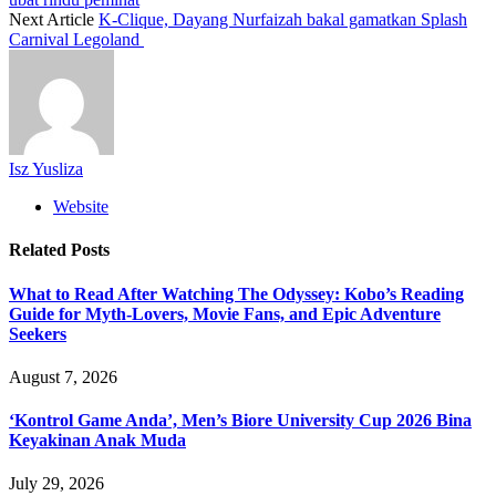
Next Article
K-Clique, Dayang Nurfaizah bakal gamatkan Splash
Carnival Legoland ­­
Isz Yusliza
Website
Related
Posts
What to Read After Watching The Odyssey: Kobo’s Reading
Guide for Myth-Lovers, Movie Fans, and Epic Adventure
Seekers
August 7, 2026
‘Kontrol Game Anda’, Men’s Biore University Cup 2026 Bina
Keyakinan Anak Muda
July 29, 2026