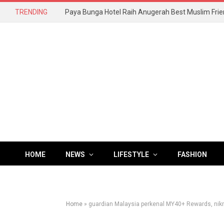
TRENDING
HOME
NEWS
LIFESTYLE
FASHION
Home
»
guardian Malaysia perkenal MY40+ Rewards, nikma