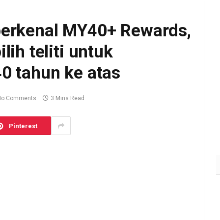
perkenal MY40+ Rewards,
lih teliti untuk
0 tahun ke atas
No Comments
3 Mins Read
Pinterest