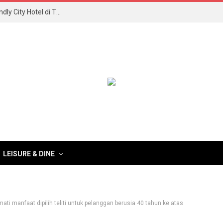
Paya Bunga Hotel Raih Anugerah Best Muslim Friendly City Hotel di TIA2026
LEISURE & DINE
ti manfaat dipilih teliti untuk pelanggan berusia 40 tahun ke atas