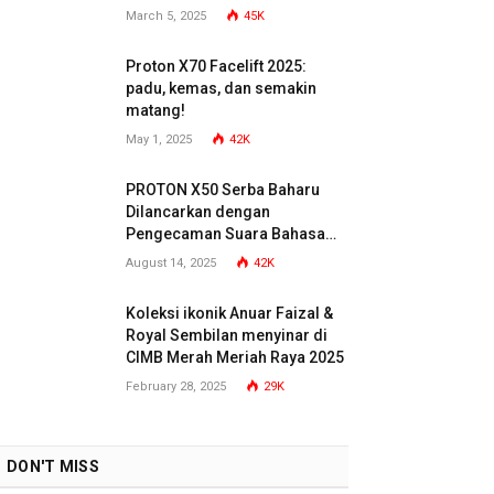
March 5, 2025
45K
Proton X70 Facelift 2025:
padu, kemas, dan semakin
matang!
May 1, 2025
42K
PROTON X50 Serba Baharu
Dilancarkan dengan
Pengecaman Suara Bahasa
Malaysia
August 14, 2025
42K
Koleksi ikonik Anuar Faizal &
Royal Sembilan menyinar di
CIMB Merah Meriah Raya 2025
February 28, 2025
29K
DON'T MISS