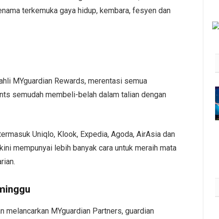
jenama terkemuka gaya hidup, kembara, fesyen dan
a ahli MYguardian Rewards, merentasi semua
Revolusi Kesihatan Metabolik:
nts semudah membeli-belah dalam talian dengan
Forum Himpun Pakar Taiwan,
Malaysia Teroka Inovasi
Saintifik
ermasuk Uniqlo, Klook, Expedia, Agoda, AirAsia dan
August 6, 2026
3K
i kini mempunyai lebih banyak cara untuk meraih mata
rian.
 minggu
 melancarkan MYguardian Partners, guardian