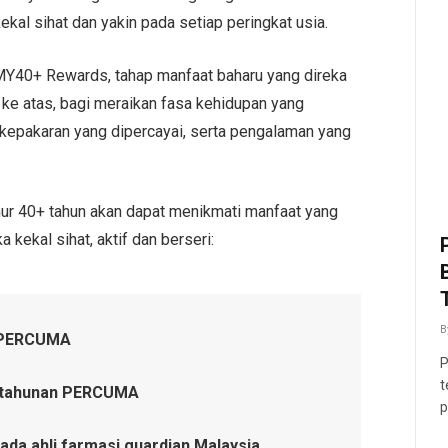
kal sihat dan yakin pada setiap peringkat usia.
MY40+ Rewards, tahap manfaat baharu yang direka
 ke atas, bagi meraikan fasa kehidupan yang
 kepakaran yang dipercayai, serta pengalaman yang
r 40+ tahun akan dapat menikmati manfaat yang
 kekal sihat, aktif dan berseri:
B
n PERCUMA
P
t
t tahunan PERCUMA
p
pada ahli farmasi guardian Malaysia