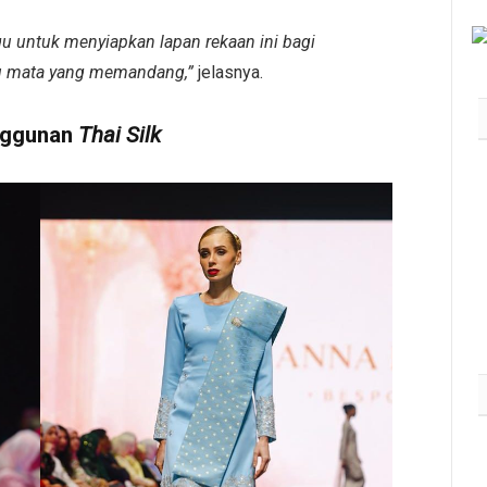
u untuk menyiapkan lapan rekaan ini bagi
u mata yang memandang,”
jelasnya.
nggunan
Thai Silk
What to Read After
Watching The Odyssey: Kobo’s
Reading Guide for Myth-
Lovers, Movie Fans, and Epic
Adventure Seekers
August 7, 2026
2K