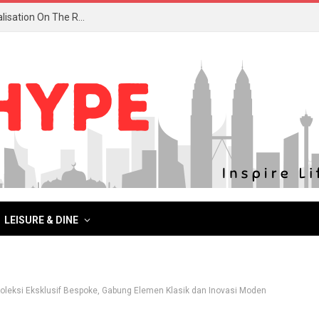
Isetan X Super Structure: The Poetry Of Self-Actualisation On The Runway
LEISURE & DINE
leksi Eksklusif Bespoke, Gabung Elemen Klasik dan Inovasi Moden