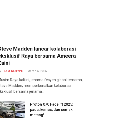
Steve Madden lancar kolaborasi
eksklusif Raya bersama Ameera
Zaini
y
TEAM KLHYPE
March 5, 2025
usim Raya kali ini, jenama fesyen global ternama,
teve Madden, memperkenalkan kolaborasi
ksklusif bersama jenama…
Proton X70 Facelift 2025:
padu, kemas, dan semakin
matang!