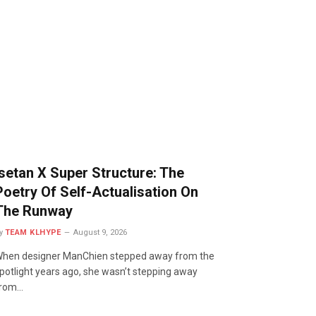
Isetan X Super Structure: The
Poetry Of Self-Actualisation On
The Runway
y
TEAM KLHYPE
August 9, 2026
hen designer ManChien stepped away from the
potlight years ago, she wasn’t stepping away
from…