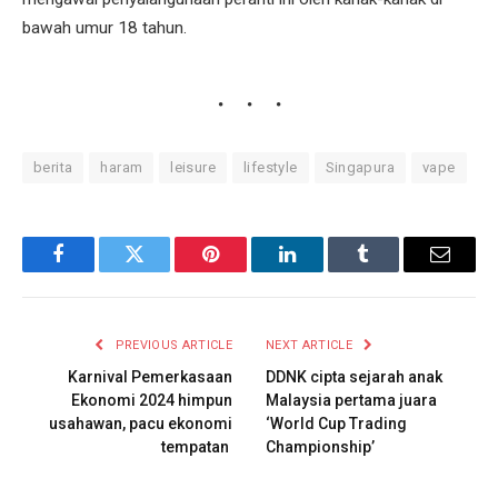
bawah umur 18 tahun.
berita
haram
leisure
lifestyle
Singapura
vape
Facebook
Twitter
Pinterest
LinkedIn
Tumblr
Email
PREVIOUS ARTICLE
NEXT ARTICLE
Karnival Pemerkasaan
DDNK cipta sejarah anak
Ekonomi 2024 himpun
Malaysia pertama juara
usahawan, pacu ekonomi
‘World Cup Trading
tempatan
Championship’