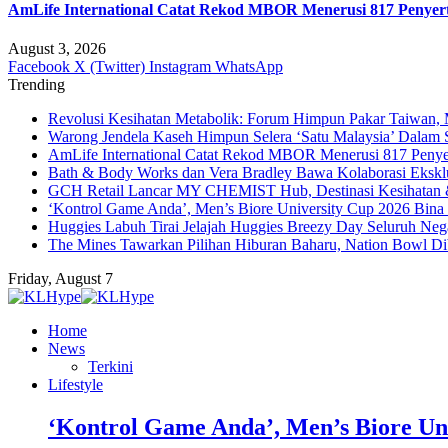
AmLife International Catat Rekod MBOR Menerusi 817 Penyer
August 3, 2026
Facebook
X (Twitter)
Instagram
WhatsApp
Trending
Revolusi Kesihatan Metabolik: Forum Himpun Pakar Taiwan, Ma
Warong Jendela Kaseh Himpun Selera ‘Satu Malaysia’ Dalam 
AmLife International Catat Rekod MBOR Menerusi 817 Penye
Bath & Body Works dan Vera Bradley Bawa Kolaborasi Eksklus
GCH Retail Lancar MY CHEMIST Hub, Destinasi Kesihatan &
‘Kontrol Game Anda’, Men’s Biore University Cup 2026 Bin
Huggies Labuh Tirai Jelajah Huggies Breezy Day Seluruh Ne
The Mines Tawarkan Pilihan Hiburan Baharu, Nation Bowl Di
Friday, August 7
Home
News
Terkini
Lifestyle
‘Kontrol Game Anda’, Men’s Biore Un