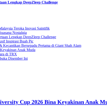
taan Lengkap DeepZleep Challenge
laysia Teroka Inovasi Saintifik
Suasana Nostalgia
rtaan Lengkap DeepZleep Challenge
if Inspirasi Buah Pic
 Kecantikan Bersepadu Pertama di Giant Shah Alam
a Keyakinan Anak Muda
gara di TRX
buka Disember Ini
iversity Cup 2026 Bina Keyakinan Anak M