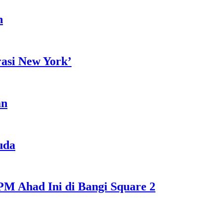
h
rasi New York’
an
uda
M Ahad Ini di Bangi Square 2