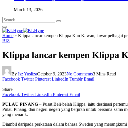
March 13, 2026
Home
»
Klippa lancar kempen Klippa Kan Kawan, tawar pelbagai p
BIZ
Klippa lancar kempen Klippa K
By
Isz Yusliza
October 9, 2023
No Comments
3 Mins Read
Facebook
Twitter
Pinterest
LinkedIn
Tumblr
Email
Share
Facebook
Twitter
LinkedIn
Pinterest
Email
PULAU PINANG –
Pusat Beli-belah Klippa, iaitu destinasi pert
Pulau Pinang, dan negeri-negeri yang berjiran untuk bersama-sama 
yang menarik.
Diambil daripada perkataan dalam bahasa Sweden yang merangkum