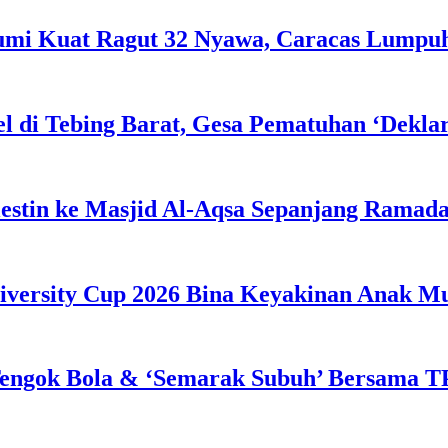
Bumi Kuat Ragut 32 Nyawa, Caracas Lumpu
l di Tebing Barat, Gesa Pematuhan ‘Dekla
estin ke Masjid Al-Aqsa Sepanjang Ramad
iversity Cup 2026 Bina Keyakinan Anak M
engok Bola & ‘Semarak Subuh’ Bersama TP