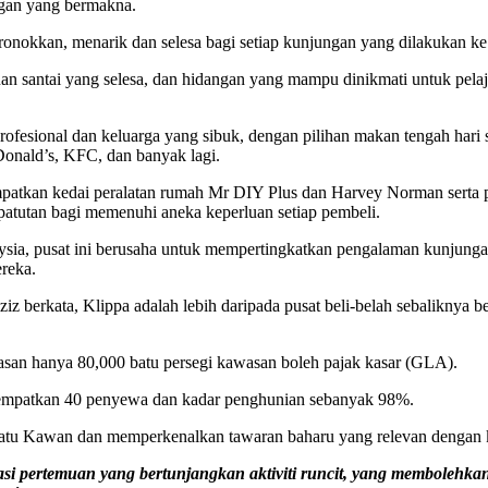
gan yang bermakna.
okkan, menarik dan selesa bagi setiap kunjungan yang dilakukan ke
muan santai yang selesa, dan hidangan yang mampu dinikmati untuk pela
esional dan keluarga yang sibuk, dengan pilihan makan tengah hari 
onald’s, KFC, dan banyak lagi.
mpatkan kedai peralatan rumah Mr DIY Plus dan Harvey Norman serta p
patutan bagi memenuhi aneka keperluan setiap pembeli.
laysia, pusat ini berusaha untuk mempertingkatkan pengalaman kunju
ereka.
 berkata, Klippa adalah lebih daripada pusat beli-belah sebaliknya b
an hanya 80,000 batu persegi kawasan boleh pajak kasar (GLA).
nempatkan 40 penyewa dan kadar penghunian sebanyak 98%.
atu Kawan dan memperkenalkan tawaran baharu yang relevan dengan 
si pertemuan yang bertunjangkan aktiviti runcit, yang membolehk