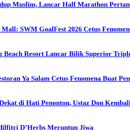
idup Muslim, Lancar Half Marathon Perta
 Mall: SWM GoalFest 2026 Cetus Fenomen
g Beach Resort Lancar Bilik Superior Tri
estoran Ya Salam Cetus Fenomena Buat Pe
Dekat di Hati Penonton, Ustaz Don Kemba
dilfitri D’Herbs Meruntun Jiwa