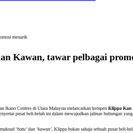
romosi menarik
an Kawan, tawar pelbagai prom
emuan Ikano Centres di Utara Malaysia melancarkan kempen
Klippa Kan
menyertai pusat beli-belah ini dalam mewujudkan jalinan hubungan ya
i maksud
‘batu’
dan
‘kawan’
, Klippa bukan sahaja sebuah pusat beli-b