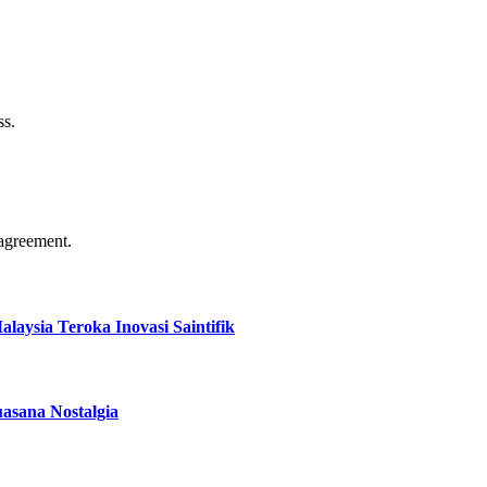
ss.
agreement.
aysia Teroka Inovasi Saintifik
asana Nostalgia