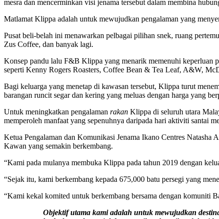
mesra dan mencerminkan visi jenama tersebut dalam membina hubun
Matlamat Klippa adalah untuk mewujudkan pengalaman yang menyeron
Pusat beli-belah ini menawarkan pelbagai pilihan snek, ruang perte
Zus Coffee, dan banyak lagi.
Konsep pandu lalu F&B Klippa yang menarik memenuhi keperluan prof
seperti Kenny Rogers Roasters, Coffee Bean & Tea Leaf, A&W, McD
Bagi keluarga yang menetap di kawasan tersebut, Klippa turut mene
barangan runcit segar dan kering yang meluas dengan harga yang ber
Untuk meningkatkan pengalaman
rakan
Klippa di seluruh utara Ma
memperoleh manfaat yang sepenuhnya daripada hari aktiviti santai m
Ketua Pengalaman dan Komunikasi Jenama Ikano Centres Natasha Aziz
Kawan yang semakin berkembang.
“Kami pada mulanya membuka Klippa pada tahun 2019 dengan keluas
“Sejak itu, kami berkembang kepada 675,000 batu persegi yang me
“Kami kekal komited untuk berkembang bersama dengan komuniti B
Objektif utama kami adalah untuk mewujudkan destina