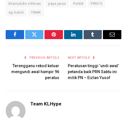
khairuddin othman
paya jaras
Politik
PRN15
sg buloh
YBMK
Facebook
Twitter
Pinterest
LinkedIn
Tumblr
Email
PREVIOUS ARTICLE
NEXT ARTICLE
Terengganu rekod keluar
Peratusan tinggi ‘undi awal’
mengundi awal hampir 96
petanda baik PRN Sabtu ini
peratus
milik PN – Eizlan Yusof
Team KLHype