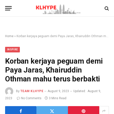
Home
»
Korban kerjaya peguam demi Paya Jaras, Khairuddin Othman mahu terus berbakti
INSPIRE
Korban kerjaya peguam demi
Paya Jaras, Khairuddin
Othman mahu terus berbakti
By
TEAM KLHYPE
August 9, 2023
Updated:
August 9,
2023
No Comments
3 Mins Read