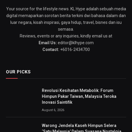
Your source for the lifestyle news. KL Hype adalah sebuah media
digital memaparkan sorotan berita terkini dwi bahasa dalam dan
luar negara, kisah inspirasi, gaya hidup, travel, bisnes dan isu
semasa.
Reviews, events or any inquiries, kindly email us at
Email Us:
editor@klhype.com
Contact:
+6016-2434700
OUR PICKS
Revolusi Kesihatan Metabolik: Forum
Himpun Pakar Taiwan, Malaysia Teroka
Inovasi Saintifik
August 6, 2026
Warong Jendela Kaseh Himpun Selera
‘Satu Malaysia’ Dalam Suasana Nostalgia