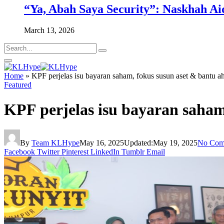
“Ya, Abah Saya Security”: Naskhah Ai
March 13, 2026
Home
»
KPF perjelas isu bayaran saham, fokus susun aset & bantu ah
Featured
KPF perjelas isu bayaran saham
By
Team KLHype
May 16, 2025
Updated:
May 19, 2025
No Com
Facebook
Twitter
Pinterest
LinkedIn
Tumblr
Email