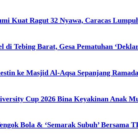
Bumi Kuat Ragut 32 Nyawa, Caracas Lumpu
l di Tebing Barat, Gesa Pematuhan ‘Dekla
estin ke Masjid Al-Aqsa Sepanjang Ramad
iversity Cup 2026 Bina Keyakinan Anak M
engok Bola & ‘Semarak Subuh’ Bersama TP