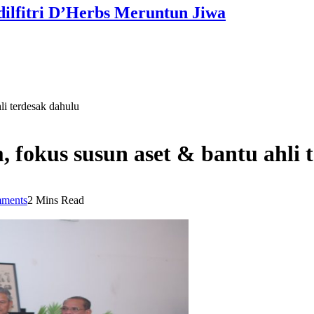
dilfitri D’Herbs Meruntun Jiwa
li terdesak dahulu
, fokus susun aset & bantu ahli
ments
2 Mins Read