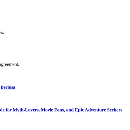
ss.
agreement.
 berbisa
de for Myth-Lovers, Movie Fans, and Epic Adventure Seekers