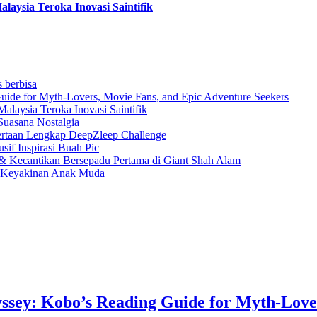
aysia Teroka Inovasi Saintifik
s berbisa
uide for Myth-Lovers, Movie Fans, and Epic Adventure Seekers
laysia Teroka Inovasi Saintifik
Suasana Nostalgia
rtaan Lengkap DeepZleep Challenge
if Inspirasi Buah Pic
 Kecantikan Bersepadu Pertama di Giant Shah Alam
a Keyakinan Anak Muda
ssey: Kobo’s Reading Guide for Myth-Love