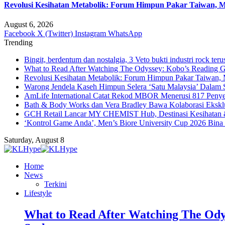
Revolusi Kesihatan Metabolik: Forum Himpun Pakar Taiwan, Mal
August 6, 2026
Facebook
X (Twitter)
Instagram
WhatsApp
Trending
Bingit, berdentum dan nostalgia, 3 Veto bukti industri rock teru
What to Read After Watching The Odyssey: Kobo’s Reading G
Revolusi Kesihatan Metabolik: Forum Himpun Pakar Taiwan, Ma
Warong Jendela Kaseh Himpun Selera ‘Satu Malaysia’ Dalam 
AmLife International Catat Rekod MBOR Menerusi 817 Penye
Bath & Body Works dan Vera Bradley Bawa Kolaborasi Eksklus
GCH Retail Lancar MY CHEMIST Hub, Destinasi Kesihatan &
‘Kontrol Game Anda’, Men’s Biore University Cup 2026 Bin
Saturday, August 8
Home
News
Terkini
Lifestyle
What to Read After Watching The Ody