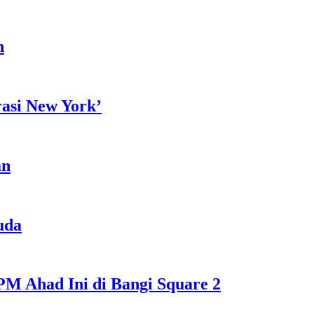
h
rasi New York’
an
uda
M Ahad Ini di Bangi Square 2