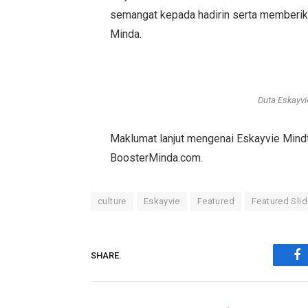
semangat kepada hadirin serta memberi
Minda.
Duta Eskayvi
Maklumat lanjut mengenai Eskayvie Mind
BoosterMinda.com.
culture
Eskayvie
Featured
Featured Slid
SHARE.
Fa