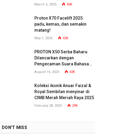
March 5, 2025
45K
Proton X70 Facelift 2025:
padu, kemas, dan semakin
matang!
May 1, 2025
42K
PROTON X50 Serba Baharu
Dilancarkan dengan
Pengecaman Suara Bahasa
Malaysia
August 14, 2025
42K
Koleksi ikonik Anuar Faizal &
Royal Sembilan menyinar di
CIMB Merah Meriah Raya 2025
February 28, 2025
29K
DON'T MISS