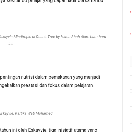
a sekitar 60 pelajar yang dapat hadir bersama ibu
skayvie Mindtropic di DoubleTree by Hilton Shah Alam baru-baru
ini.
pentingan nutrisi dalam pemakanan yang menjadi
ngekalkan prestasi dan fokus dalam pelajaran.
skayvie, Kartika Wati Mohamed
hun ini oleh Eskayvie, tiga inisiatif utama yang