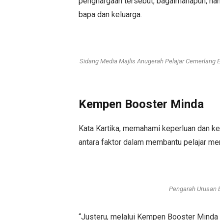
penghargaan tersebut, bagaimanapun, hany
bapa dan keluarga.
Sidang Media Majlis Anugerah Pelajar Cemerlang E
Kempen Booster Minda
Kata Kartika, memahami keperluan dan ke
antara faktor dalam membantu pelajar me
Pengarah Urusan E
“Justeru, melalui Kempen Booster Minda ta