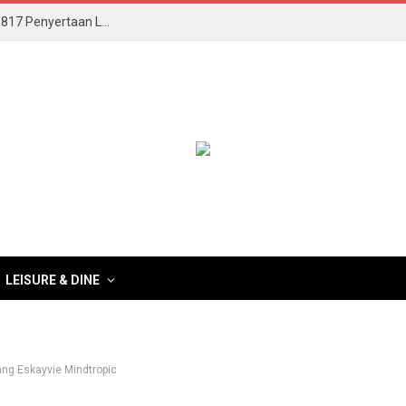
AmLife International Catat Rekod MBOR Menerusi 817 Penyertaan Lengkap DeepZleep Challenge
LEISURE & DINE
ang Eskayvie Mindtropic