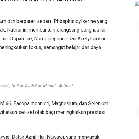
m dan berpaten seperti Phosphatidylserine yang
tak. Nutrisi ini membantu merangsang penghasilan
onin, Dopamine, Norepinephrine dan Acetylcholine
Huggies Labuh Tirai Jelajah
eningkatkan fokus, semangat belajar dan daya
Huggies Breezy Day Seluruh
Negara di TRX
July 29, 2026
5K
yvie, Dr. Syid Ayob Syid Mustafa Al-Qudri
M 66, Bacopa monnieri, Magnesium, dan Selenium
hatkan sel-sel otak bagi meningkatkan prestasi
ayvie, Datuk Aznil Haji Nawawi, yang menyuntik