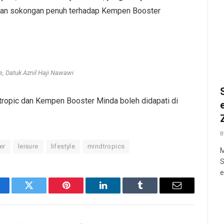
kan sokongan penuh terhadap Kempen Booster
e, Datuk Aznil Haji Nawawi
tropic dan Kempen Booster Minda boleh didapati di
B
er
leisure
lifestyle
mindtropics
M
S
e
cebook
Twitter
Pinterest
LinkedIn
Tumblr
Email