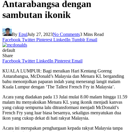
Antarabangsa dengan
sambutan ikonik
By
Epul
July 27, 2023
No Comments
3 Mins Read
Facebook
Twitter
Pinterest
LinkedIn
Tumblr
Email
default
Share
Facebook
Twitter
LinkedIn
Pinterest
Email
KUALA LUMPUR: Bagi meraikan Hari Kentang Goreng
Antarabangsa, McDonald’s Malaysia dan Menara KL berganding
bahu menonjolkan paparan indah yang menerangi langit malam
Kuala Lumpur dengan ‘The Tallest French Fry in Malaysia’.
Acara yang diadakan pada 13 Julai mulai 8.00 malam hingga 11.59
malam itu menyaksikan Menara KL yang ikonik menjadi kanvas
yang cukup sempurna lalu ditransformasi menjadi McDonald’s
French Fry yang luar biasa besarnya, sekaligus menyatukan dua
ikon yang cukup dekat di hati rakyat Malaysia.
Acara ini merupakan penghargaan kepada rakyat Malaysia tanpa