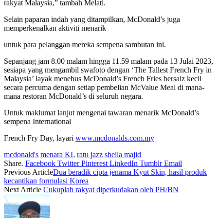
rakyat Malaysia,” tambah Melati.
Selain paparan indah yang ditampilkan, McDonald’s juga
memperkenalkan aktiviti menarik
untuk para pelanggan mereka sempena sambutan ini.
Sepanjang jam 8.00 malam hingga 11.59 malam pada 13 Julai 2023,
sesiapa yang mengambil swafoto dengan ‘The Tallest French Fry in
Malaysia’ layak menebus McDonald’s French Fries bersaiz kecil
secara percuma dengan setiap pembelian McValue Meal di mana-
mana restoran McDonald’s di seluruh negara.
Untuk maklumat lanjut mengenai tawaran menarik McDonald’s
sempena International
French Fry Day, layari
www.mcdonalds.com.my
mcdonald's
menara KL
ratu jazz
sheila majid
Share.
Facebook
Twitter
Pinterest
LinkedIn
Tumblr
Email
Previous Article
Dua beradik cipta jenama Kyut Skin, hasil produk
kecantikan formulasi Korea
Next Article
Cukuplah rakyat diperkudakan oleh PH/BN