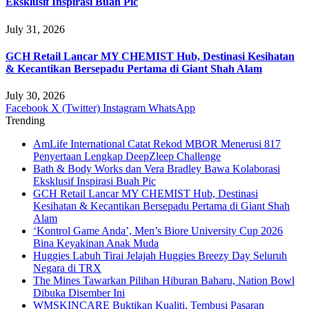
Eksklusif Inspirasi Buah Pic
July 31, 2026
GCH Retail Lancar MY CHEMIST Hub, Destinasi Kesihatan
& Kecantikan Bersepadu Pertama di Giant Shah Alam
July 30, 2026
Facebook
X (Twitter)
Instagram
WhatsApp
Trending
AmLife International Catat Rekod MBOR Menerusi 817
Penyertaan Lengkap DeepZleep Challenge
Bath & Body Works dan Vera Bradley Bawa Kolaborasi
Eksklusif Inspirasi Buah Pic
GCH Retail Lancar MY CHEMIST Hub, Destinasi
Kesihatan & Kecantikan Bersepadu Pertama di Giant Shah
Alam
‘Kontrol Game Anda’, Men’s Biore University Cup 2026
Bina Keyakinan Anak Muda
Huggies Labuh Tirai Jelajah Huggies Breezy Day Seluruh
Negara di TRX
The Mines Tawarkan Pilihan Hiburan Baharu, Nation Bowl
Dibuka Disember Ini
WMSKINCARE Buktikan Kualiti, Tembusi Pasaran