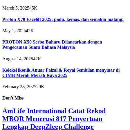
March 5, 2025
45K
Proton X70 Facelift 2025: padu, kemas, dan semakin matang!
May 1, 2025
42K
PROTON X50 Serba Baharu Dilancarkan dengan
Pengecaman Suara Bahasa Malaysia
August 14, 2025
42K
Koleksi ikonik Anuar Faizal & Royal Sembilan menyinar di
CIMB Merah Meriah Raya 2025
February 28, 2025
29K
Don't Miss
AmLife International Catat Rekod
MBOR Menerusi 817 Penyertaan
Lengkap DeepZleep Challenge