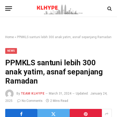
Home
»
PPMKLS santuni lebih 300 anak yatim, asnaf sepanjang Ramadan
NEWS
PPMKLS santuni lebih 300
anak yatim, asnaf sepanjang
Ramadan
By
TEAM KLHYPE
March 31, 2024
Updated:
January 24,
2025
No Comments
2 Mins Read