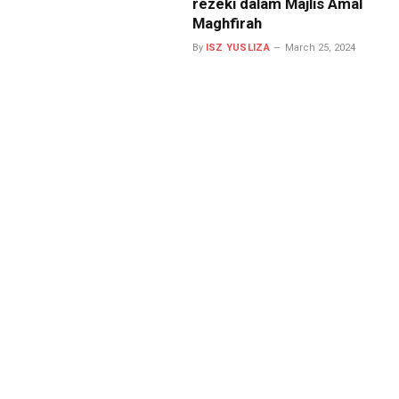
rezeki dalam Majlis Amal
Maghfirah
By
ISZ YUSLIZA
March 25, 2024