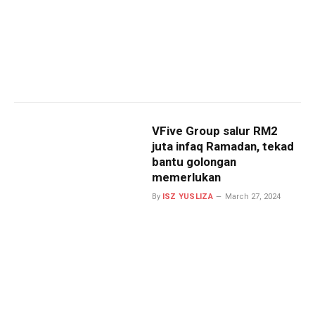
VFive Group salur RM2
juta infaq Ramadan, tekad
bantu golongan
memerlukan
By
ISZ YUSLIZA
March 27, 2024