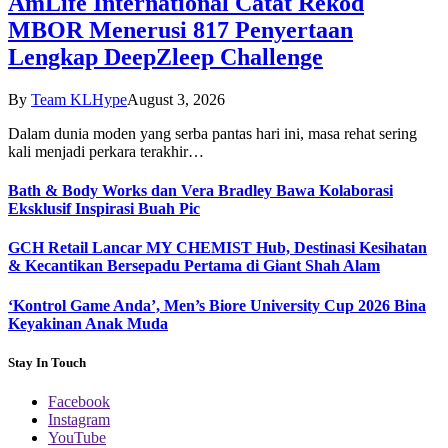
AmLife International Catat Rekod
MBOR Menerusi 817 Penyertaan
Lengkap DeepZleep Challenge
By
Team KLHype
August 3, 2026
Dalam dunia moden yang serba pantas hari ini, masa rehat sering
kali menjadi perkara terakhir…
Bath & Body Works dan Vera Bradley Bawa Kolaborasi
Eksklusif Inspirasi Buah Pic
GCH Retail Lancar MY CHEMIST Hub, Destinasi Kesihatan
& Kecantikan Bersepadu Pertama di Giant Shah Alam
‘Kontrol Game Anda’, Men’s Biore University Cup 2026 Bina
Keyakinan Anak Muda
Stay In Touch
Facebook
Instagram
YouTube