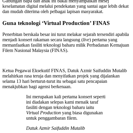
Gabungan bapa dan anak ini bakal menyampaikan mesej
keselamatan digital melalui pendekatan yang santai agar lebih dekat
dan mudah diterima oleh pelbagai lapisan masyarakat.
Guna teknologi ‘Virtual Production’ FINAS
Penerbitan berskala besar ini turut melakar sejarah tersendiri apabila
menjadi konsert rakaman secara langsung (
live
) pertama yang
memanfaatkan fasiliti teknologi baharu milik Perbadanan Kemajuan
Filem Nasional Malaysia (FINAS).
Ketua Pegawai Eksekutif FINAS, Datuk Azmir Saifuddin Mutalib
melahirkan rasa teruja dan menyifatkan projek yang dijalankan
selama 13 hari berturut-turut itu sebagai satu pencapaian
menakjubkan bagi agensi berkenaan.
Ini merupakan kali pertama konsert seperti
ini diadakan selepas kami menaik taraf
fasiliti dengan teknologi baharu iaitu
Virtual Production
yang biasa digunakan
untuk penggambaran filem.
Datuk Azmir Saifuddin Mutalib