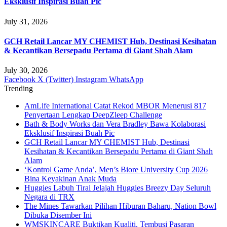
Eksklusif Inspirasi Buah Pic
July 31, 2026
GCH Retail Lancar MY CHEMIST Hub, Destinasi Kesihatan
& Kecantikan Bersepadu Pertama di Giant Shah Alam
July 30, 2026
Facebook
X (Twitter)
Instagram
WhatsApp
Trending
AmLife International Catat Rekod MBOR Menerusi 817
Penyertaan Lengkap DeepZleep Challenge
Bath & Body Works dan Vera Bradley Bawa Kolaborasi
Eksklusif Inspirasi Buah Pic
GCH Retail Lancar MY CHEMIST Hub, Destinasi
Kesihatan & Kecantikan Bersepadu Pertama di Giant Shah
Alam
‘Kontrol Game Anda’, Men’s Biore University Cup 2026
Bina Keyakinan Anak Muda
Huggies Labuh Tirai Jelajah Huggies Breezy Day Seluruh
Negara di TRX
The Mines Tawarkan Pilihan Hiburan Baharu, Nation Bowl
Dibuka Disember Ini
WMSKINCARE Buktikan Kualiti, Tembusi Pasaran