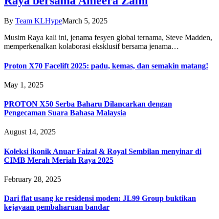
Raya bersama Ameera Zaini
By
Team KLHype
March 5, 2025
Musim Raya kali ini, jenama fesyen global ternama, Steve Madden,
memperkenalkan kolaborasi eksklusif bersama jenama…
Proton X70 Facelift 2025: padu, kemas, dan semakin matang!
May 1, 2025
PROTON X50 Serba Baharu Dilancarkan dengan
Pengecaman Suara Bahasa Malaysia
August 14, 2025
Koleksi ikonik Anuar Faizal & Royal Sembilan menyinar di
CIMB Merah Meriah Raya 2025
February 28, 2025
Dari flat usang ke residensi moden: JL99 Group buktikan
kejayaan pembaharuan bandar