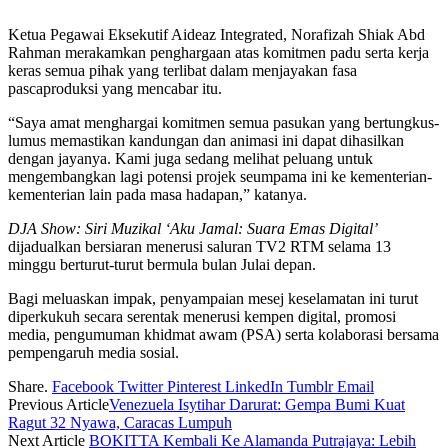
Ketua Pegawai Eksekutif Aideaz Integrated, Norafizah Shiak Abd
Rahman merakamkan penghargaan atas komitmen padu serta kerja
keras semua pihak yang terlibat dalam menjayakan fasa
pascaproduksi yang mencabar itu.
“Saya amat menghargai komitmen semua pasukan yang bertungkus-
lumus memastikan kandungan dan animasi ini dapat dihasilkan
dengan jayanya. Kami juga sedang melihat peluang untuk
mengembangkan lagi potensi projek seumpama ini ke kementerian-
kementerian lain pada masa hadapan,” katanya.
DJA Show: Siri Muzikal ‘Aku Jamal: Suara Emas Digital’
dijadualkan bersiaran menerusi saluran TV2 RTM selama 13
minggu berturut-turut bermula bulan Julai depan.
Bagi meluaskan impak, penyampaian mesej keselamatan ini turut
diperkukuh secara serentak menerusi kempen digital, promosi
media, pengumuman khidmat awam (PSA) serta kolaborasi bersama
pempengaruh media sosial.
Share.
Facebook
Twitter
Pinterest
LinkedIn
Tumblr
Email
Previous Article
Venezuela Isytihar Darurat: Gempa Bumi Kuat
Ragut 32 Nyawa, Caracas Lumpuh
Next Article
BOKITTA Kembali Ke Alamanda Putrajaya: Lebih