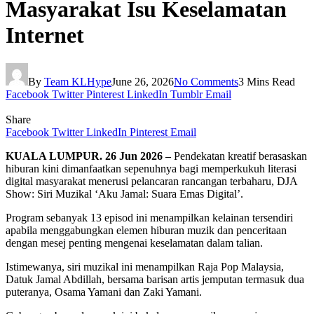
Masyarakat Isu Keselamatan
Internet
By
Team KLHype
June 26, 2026
No Comments
3 Mins Read
Facebook
Twitter
Pinterest
LinkedIn
Tumblr
Email
Share
Facebook
Twitter
LinkedIn
Pinterest
Email
KUALA LUMPUR. 26 Jun 2026 –
Pendekatan kreatif berasaskan
hiburan kini dimanfaatkan sepenuhnya bagi memperkukuh literasi
digital masyarakat menerusi pelancaran rancangan terbaharu, DJA
Show: Siri Muzikal ‘Aku Jamal: Suara Emas Digital’.
Program sebanyak 13 episod ini menampilkan kelainan tersendiri
apabila menggabungkan elemen hiburan muzik dan penceritaan
dengan mesej penting mengenai keselamatan dalam talian.
Istimewanya, siri muzikal ini menampilkan Raja Pop Malaysia,
Datuk Jamal Abdillah, bersama barisan artis jemputan termasuk dua
puteranya, Osama Yamani dan Zaki Yamani.