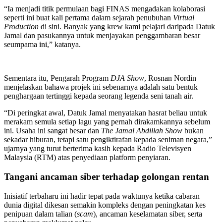
“Ia menjadi titik permulaan bagi FINAS mengadakan kolaborasi
seperti ini buat kali pertama dalam sejarah penubuhan
Virtual
Production
di sini. Banyak yang krew kami pelajari daripada Datuk
Jamal dan pasukannya untuk menjayakan penggambaran besar
seumpama ini,” katanya.
Sementara itu, Pengarah Program
DJA Show
, Rosnan Nordin
menjelaskan bahawa projek ini sebenarnya adalah satu bentuk
penghargaan tertinggi kepada seorang legenda seni tanah air.
“Di peringkat awal, Datuk Jamal menyatakan hasrat beliau untuk
merakam semula setiap lagu yang pernah dirakamkannya sebelum
ini. Usaha ini sangat besar dan
The Jamal Abdillah Show
bukan
sekadar hiburan, tetapi satu pengiktirafan kepada seniman negara,”
ujarnya yang turut berterima kasih kepada Radio Televisyen
Malaysia (RTM) atas penyediaan platform penyiaran.
Tangani ancaman siber terhadap golongan rentan
Inisiatif terbaharu ini hadir tepat pada waktunya ketika cabaran
dunia digital dikesan semakin kompleks dengan peningkatan kes
penipuan dalam talian (
scam
), ancaman keselamatan siber, serta