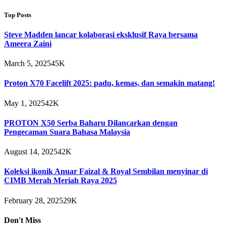
Top Posts
Steve Madden lancar kolaborasi eksklusif Raya bersama
Ameera Zaini
March 5, 2025
45K
Proton X70 Facelift 2025: padu, kemas, dan semakin matang!
May 1, 2025
42K
PROTON X50 Serba Baharu Dilancarkan dengan
Pengecaman Suara Bahasa Malaysia
August 14, 2025
42K
Koleksi ikonik Anuar Faizal & Royal Sembilan menyinar di
CIMB Merah Meriah Raya 2025
February 28, 2025
29K
Don't Miss