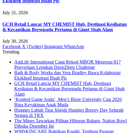
Eksklusif Inspirasi Buah Pic
July 31, 2026
GCH Retail Lancar MY CHEMIST Hub, Destinasi Kesihatan
& Kecantikan Bersepadu Pertama di Giant Shah Alam
July 30, 2026
Facebook
X (Twitter)
Instagram
WhatsApp
Trending
AmLife International Catat Rekod MBOR Menerusi 817
Penyertaan Lengkap DeepZleep Challenge
Bath & Body Works dan Vera Bradley Bawa Kolaborasi
Eksklusif Inspirasi Buah Pic
GCH Retail Lancar MY CHEMIST Hub, Destinasi
Kesihatan & Kecantikan Bersepadu Pertama di Giant Shah
Alam
‘Kontrol Game Anda’, Men’s Biore University Cup 2026
Bina Keyakinan Anak Muda
Huggies Labuh Tirai Jelajah Huggies Breezy Day Seluruh
Negara di TRX
The Mines Tawarkan Pilihan Hiburan Baharu, Nation Bowl
Dibuka Disember Ini
WMSKINCARE Buktikan Kualiti, Tembusi Pasaran