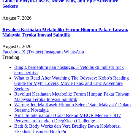
Guide for Myth-Lovers, Movie Fans, and Epic Adventure
Seekers
August 7, 2026
Revolusi Kesihatan Metabolik: Forum Himpun Pakar Taiwan,
Malaysia Teroka Inovasi Saintifik
August 6, 2026
Facebook
X (Twitter)
Instagram
WhatsApp
Trending
Bingit, berdentum dan nostalgia, 3 Veto bukti industri rock
terus berbisa
What to Read After Watching The Odyssey: Kobo’s Reading
Guide for Myth-Lovers, Movie Fans, and Epic Adventure
Seekers
Revolusi Kesihatan Metabolik: Forum Himpun Pakar Taiwan,
Malaysia Teroka Inovasi Saintifik
Warong Jendela Kaseh Himpun Selera ‘Satu Malaysia’ Dalam
Suasana Nostalgia
AmLife International Catat Rekod MBOR Menerusi 817
Penyertaan Lengkap DeepZleep Challenge
Bath & Body Works dan Vera Bradley Bawa Kolaborasi
Eksklusif Inspirasi Buah Pic