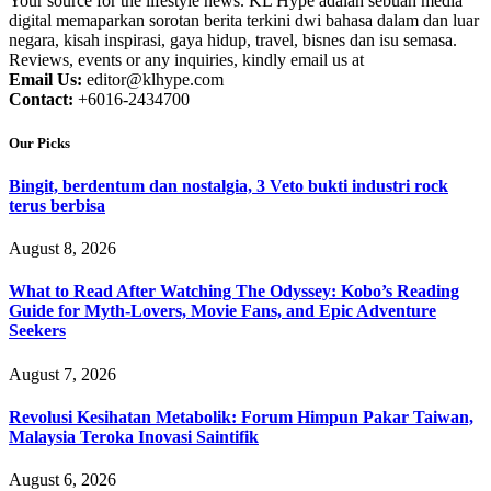
Your source for the lifestyle news. KL Hype adalah sebuah media
digital memaparkan sorotan berita terkini dwi bahasa dalam dan luar
negara, kisah inspirasi, gaya hidup, travel, bisnes dan isu semasa.
Reviews, events or any inquiries, kindly email us at
Email Us:
editor@klhype.com
Contact:
+6016-2434700
Our Picks
Bingit, berdentum dan nostalgia, 3 Veto bukti industri rock
terus berbisa
August 8, 2026
What to Read After Watching The Odyssey: Kobo’s Reading
Guide for Myth-Lovers, Movie Fans, and Epic Adventure
Seekers
August 7, 2026
Revolusi Kesihatan Metabolik: Forum Himpun Pakar Taiwan,
Malaysia Teroka Inovasi Saintifik
August 6, 2026