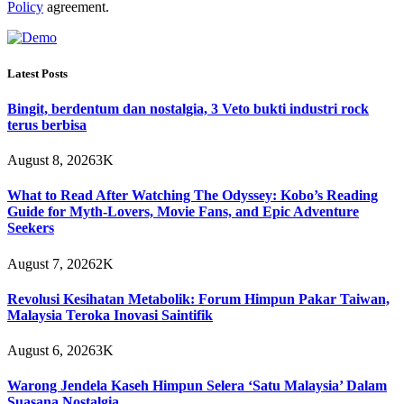
Policy
agreement.
Latest Posts
Bingit, berdentum dan nostalgia, 3 Veto bukti industri rock
terus berbisa
August 8, 2026
3K
What to Read After Watching The Odyssey: Kobo’s Reading
Guide for Myth-Lovers, Movie Fans, and Epic Adventure
Seekers
August 7, 2026
2K
Revolusi Kesihatan Metabolik: Forum Himpun Pakar Taiwan,
Malaysia Teroka Inovasi Saintifik
August 6, 2026
3K
Warong Jendela Kaseh Himpun Selera ‘Satu Malaysia’ Dalam
Suasana Nostalgia