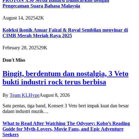
PROTON X50 Serba Baharu Dilancarkan dengan
Pengecaman Suara Bahasa Malaysia
August 14, 2025
42K
Koleksi ikonik Anuar Faizal & Royal Sembilan menyinar di
CIMB Merah Meriah Raya 2025
February 28, 2025
29K
Don't Miss
Bingit, berdentum dan nostalgia, 3 Veto
bukti industri rock terus berbisa
By
Team KLHype
August 8, 2026
Satu pentas, tiga band, Konsert 3 Veto beri impak kuat dan besar
dalam industri muzik…
What to Read After Watching The Odyssey: Kobo’s Reading
Guide for Myth-Lovers, Movie Fans, and Epic Adventure
Seekers