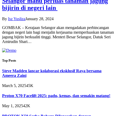
Selangor mahu perluas tanaman jagung
bijirin di negeri lain
By
Isz Yusliza
January 28, 2024
GOMBAK – Kerajaan Selangor akan mengadakan perbincangan
dengan negeri lain bagi menjalin kerjasama memperluaskan tanaman
jagung bijirin berkualiti tinggi. Menteri Besar Selangor, Datuk Seri
Amirudin Shari…
Top Posts
Steve Madden lancar kolaborasi eksklusif Raya bersama
Ameera Zaini
March 5, 2025
45K
Proton X70 Facelift 2025: padu, kemas, dan semakin matang!
May 1, 2025
42K