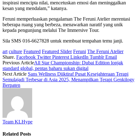
inspirasi mencipta nilai, mencetuskan emosi dan meninggalkan
kesan yang mendalam,” katanya.
Feruni memperluaskan pengalaman The Feruni Atelier merentasi
beberapa ruang yang berbeza, menawarkan naratif yang unik
kepada pengunjung melalui The Immersive Tour.
Sila SMS 016-6627828 untuk membuat tempahan temu janji.
art
culture
Featured
Featured Slider
Feruni
The Feruni Atelier
Share.
Facebook
Twitter
Pinterest
LinkedIn
Tumblr
Email
Previous Article
All Star Championship: Dubai Edition lonjak
standard global, pentas baharu sukan digital
Next Article
Sans Wellness Diiktiraf Pusat Kesejahteraan Terapi
Semulajadi Terbesar di Asia 2025, Menampilkan Terapi Genkilogy
Berpaten
Team KLHype
Related
Posts