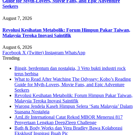
Guide for Myth-Lovers, Movie Fans, and Epic Adventure
Seekers
August 7, 2026
Revolusi Kesihatan Metabolik: Forum Himpun Pakar Taiwan,
Malaysia Teroka Inovasi Saintifik
August 6, 2026
Facebook
X (Twitter)
Instagram
WhatsApp
Trending
Bingit, berdentum dan nostalgia, 3 Veto bukti industri rock
terus berbisa
What to Read After Watching The Odyssey: Kobo’s Reading
Guide for Myth-Lovers, Movie Fans, and Epic Adventure
Seekers
Revolusi Kesihatan Metabolik: Forum Himpun Pakar Taiwan,
Malaysia Teroka Inovasi Saintifik
Warong Jendela Kaseh Himpun Selera ‘Satu Malaysia’ Dalam
Suasana Nostalgia
AmLife International Catat Rekod MBOR Menerusi 817
Penyertaan Lengkap DeepZleep Challenge
Bath & Body Works dan Vera Bradley Bawa Kolaborasi
Eksklusif Inspirasi Buah Pic