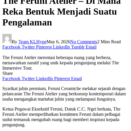
The Feruni Atelier – Di Mana
Reka Bentuk Menjadi Suatu
Pengalaman
By
Team KLHype
May 6, 2026
No Comments
2 Mins Read
Facebook
Twitter
Pinterest
LinkedIn
Tumblr
Email
The Feruni Atelier merentasi beberapa ruang yang berbeza,
menawarkan naratif yang unik kepada pengunjung melalui The
Immersive Tour.
Share
Facebook
Twitter
LinkedIn
Pinterest
Email
Syarikat jubin premium, Feruni Ceramiche melakar sejarah dengan
pelancaran The Feruni Atelier yang berkonsep kontemporari dalam
usaha mengangkat martabat jubin yang melampaui fungsinya.
Ketua Pegawai Eksekutif Feruni, Datuk C.C. Ngei berkata, The
Feruni Atelier memperlihatkan komitmen Feruni dalam pelbagai
sudut termasuk mengubah ruang bagi memberi inspirasi kepada
pengunjung.