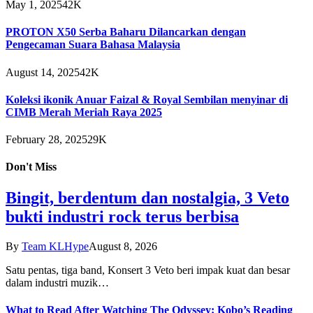
May 1, 2025
42K
PROTON X50 Serba Baharu Dilancarkan dengan
Pengecaman Suara Bahasa Malaysia
August 14, 2025
42K
Koleksi ikonik Anuar Faizal & Royal Sembilan menyinar di
CIMB Merah Meriah Raya 2025
February 28, 2025
29K
Don't Miss
Bingit, berdentum dan nostalgia, 3 Veto
bukti industri rock terus berbisa
By
Team KLHype
August 8, 2026
Satu pentas, tiga band, Konsert 3 Veto beri impak kuat dan besar
dalam industri muzik…
What to Read After Watching The Odyssey: Kobo’s Reading