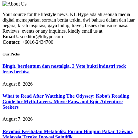
Your source for the lifestyle news. KL Hype adalah sebuah media
digital memaparkan sorotan berita terkini dwi bahasa dalam dan luar
negara, kisah inspirasi, gaya hidup, travel, bisnes dan isu semasa.
Reviews, events or any inquiries, kindly email us at
Email Us:
editor@klhype.com
Contact:
+6016-2434700
Our Picks
Bingit, berdentum dan nostalgia, 3 Veto bukti industri rock
terus berbisa
August 8, 2026
What to Read After Watching The Odyssey: Kobo’s Reading
Guide for Myth-Lovers, Movie Fans, and Epic Adventure
Seekers
August 7, 2026
Revolusi Kesihatan Metabolik: Forum Himpun Pakar Taiwan,
Malaysia Teroka Inovasi Saintifik