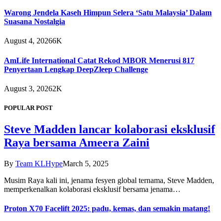
Warong Jendela Kaseh Himpun Selera ‘Satu Malaysia’ Dalam
Suasana Nostalgia
August 4, 2026
6K
AmLife International Catat Rekod MBOR Menerusi 817
Penyertaan Lengkap DeepZleep Challenge
August 3, 2026
2K
POPULAR POST
Steve Madden lancar kolaborasi eksklusif
Raya bersama Ameera Zaini
By
Team KLHype
March 5, 2025
Musim Raya kali ini, jenama fesyen global ternama, Steve Madden,
memperkenalkan kolaborasi eksklusif bersama jenama…
Proton X70 Facelift 2025: padu, kemas, dan semakin matang!