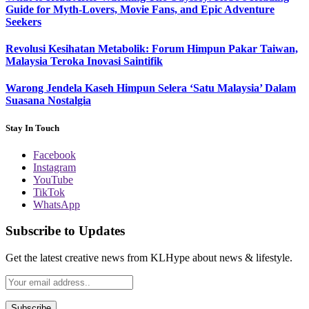
Guide for Myth-Lovers, Movie Fans, and Epic Adventure
Seekers
Revolusi Kesihatan Metabolik: Forum Himpun Pakar Taiwan,
Malaysia Teroka Inovasi Saintifik
Warong Jendela Kaseh Himpun Selera ‘Satu Malaysia’ Dalam
Suasana Nostalgia
Stay In Touch
Facebook
Instagram
YouTube
TikTok
WhatsApp
Subscribe to Updates
Get the latest creative news from KLHype about news & lifestyle.